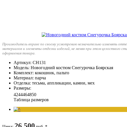
Производитель вправе по своему усмотрению незначительно изменять отте
материалов и элементы отделки изделий, не меняя при этом целостного ст
оформления товара.
Артикул
: СН131
Модель
: Новогодний костюм Снегурочка Боярская
Комплект
: кокошник, пальто
Материал
: парча
Отделка
: тесьма, аппликации, камни, мех
Размеры
:
42
44
46
48
50
Таблица размеров
26 500
Цена
:
руб. *