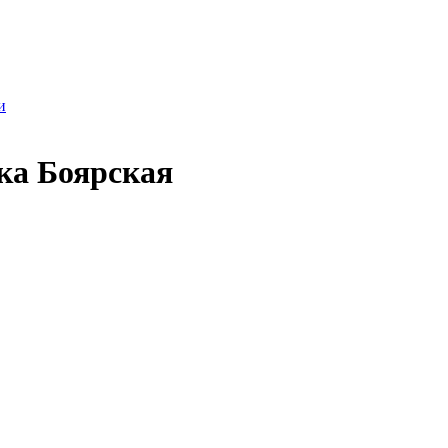
и
ка Боярская