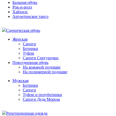
Бальная обувь
Рок-н-ролл
Хайхилс
Аргентинское танго
Сценическая обувь
Женская
Сапоги
Ботинки
Туфли
Сапоги Снегурочки
Повседневная обувь
На кожаной подошве
На полимерной подошве
Мужская
Ботинки
Сапоги
Туфли и полуботинки
Сапоги Деда Мороза
Репетиционная одежда