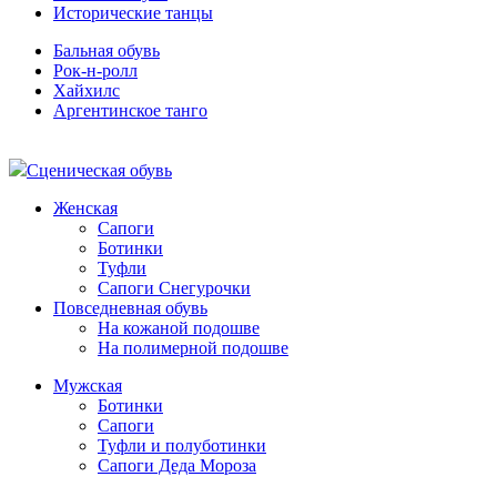
Исторические танцы
Бальная обувь
Рок-н-ролл
Хайхилс
Аргентинское танго
Сценическая обувь
Женская
Сапоги
Ботинки
Туфли
Сапоги Снегурочки
Повседневная обувь
На кожаной подошве
На полимерной подошве
Мужская
Ботинки
Сапоги
Туфли и полуботинки
Сапоги Деда Мороза