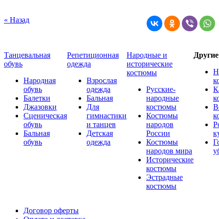
« Назад
Танцевальная
Репетиционная
Народные и
Други
обувь
одежда
исторические
Н
костюмы
Народная
Взрослая
к
обувь
одежда
Русские-
К
Балетки
Бальная
народные
к
Джазовки
Для
костюмы
В
Сценическая
гимнастики
Костюмы
к
обувь
и танцев
народов
Р
Бальная
Детская
России
к
обувь
одежда
Костюмы
Г
народов мира
у
Исторические
костюмы
Эстрадные
костюмы
Договор оферты