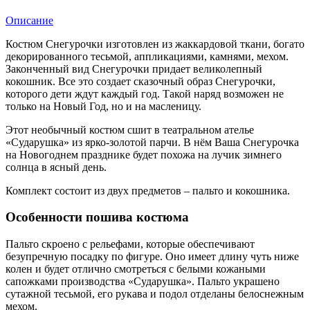
Описание
Костюм Снегурочки изготовлен из жаккардовой ткани, богато
декорированного тесьмой, аппликациями, камнями, мехом.
Законченный вид Снегурочки придает великолепный
кокошник. Все это создает сказочный образ Снегурочки,
которого дети ждут каждый год. Такой наряд возможен не
только на Новый Год, но и на масленицу.
Этот необычный костюм сшит в театральном ателье
«Сударушка» из ярко-золотой парчи. В нём Ваша Снегурочка
на Новогоднем празднике будет похожа на лучик зимнего
солнца в ясный день.
Комплект состоит из двух предметов – пальто и кокошника.
Особенности пошива костюма
Пальто скроено с рельефами, которые обеспечивают
безупречную посадку по фигуре. Оно имеет длину чуть ниже
колен и будет отлично смотреться с белыми кожаными
сапожками производства «Сударушка». Пальто украшено
сутажной тесьмой, его рукава и подол отделаны белоснежным
мехом.