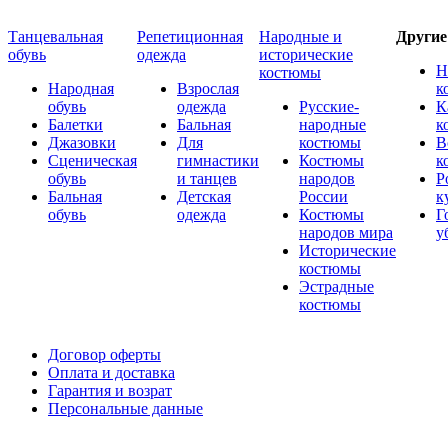
Танцевальная
Репетиционная
Народные и
Други
обувь
одежда
исторические
Н
костюмы
Народная
Взрослая
к
обувь
одежда
Русские-
К
Балетки
Бальная
народные
к
Джазовки
Для
костюмы
В
Сценическая
гимнастики
Костюмы
к
обувь
и танцев
народов
Р
Бальная
Детская
России
к
обувь
одежда
Костюмы
Г
народов мира
у
Исторические
костюмы
Эстрадные
костюмы
Договор оферты
Оплата и доставка
Гарантия и возрат
Персональные данные