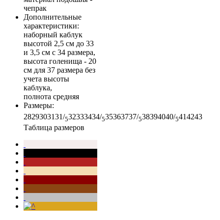
чепрак
Дополнительные
характеристики
:
наборный каблук
высотой 2,5 см до 33
и 3,5 см с 34 размера,
высота голенища - 20
см для 37 размера без
учета высоты
каблука,
полнота средняя
Размеры
:
28
29
30
31
31/
32
33
34
34/
35
36
37
37/
38
39
40
40/
41
42
43
5
5
5
5
Таблица размеров