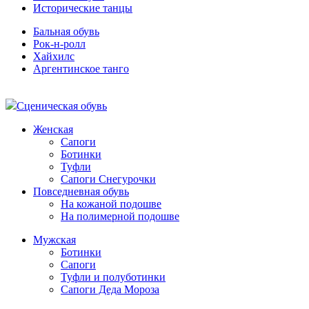
Исторические танцы
Бальная обувь
Рок-н-ролл
Хайхилс
Аргентинское танго
Сценическая обувь
Женская
Сапоги
Ботинки
Туфли
Сапоги Снегурочки
Повседневная обувь
На кожаной подошве
На полимерной подошве
Мужская
Ботинки
Сапоги
Туфли и полуботинки
Сапоги Деда Мороза