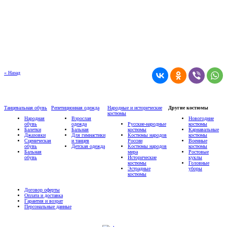
« Назад
Танцевальная обувь
Репетиционная одежда
Народные и исторические
Другие костюмы
костюмы
Народная
Взрослая
Новогодние
обувь
одежда
Русские-народные
костюмы
Балетки
Бальная
костюмы
Карнавальные
Джазовки
Для гимнастики
Костюмы народов
костюмы
Сценическая
и танцев
России
Военные
обувь
Детская одежда
Костюмы народов
костюмы
Бальная
мира
Ростовые
обувь
Исторические
куклы
костюмы
Головные
Эстрадные
уборы
костюмы
Договор оферты
Оплата и доставка
Гарантия и возрат
Персональные данные