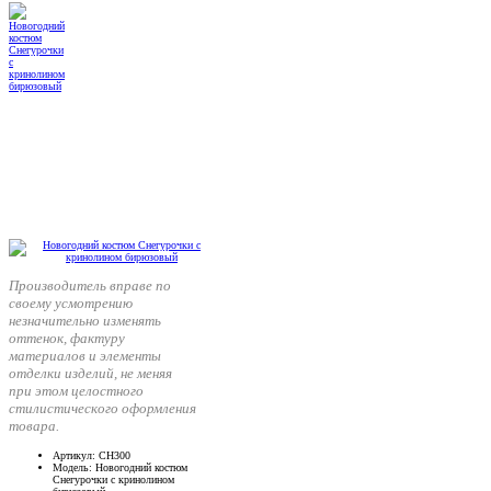
Производитель вправе по
своему усмотрению
незначительно изменять
оттенок, фактуру
материалов и элементы
отделки изделий, не меняя
при этом целостного
стилистического оформления
товара.
Артикул
: СН300
Модель
: Новогодний костюм
Снегурочки с кринолином