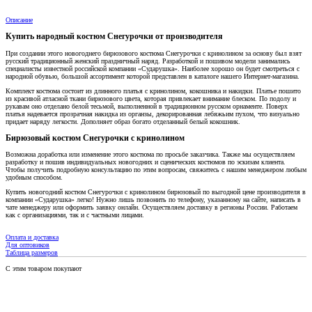
Описание
Купить народный костюм Снегурочки от производителя
При создании этого новогоднего бирюзового костюма Снегурочки с кринолином за основу был взят
русский традиционный женский праздничный наряд. Разработкой и пошивом модели занимались
специалисты известной российской компании «Сударушка». Наиболее хорошо он будет смотреться с
народной обувью, большой ассортимент которой представлен в каталоге нашего Интернет-магазина.
Комплект костюма состоит из длинного платья с кринолином, кокошника и накидки. Платье пошито
из красивой атласной ткани бирюзового цвета, которая привлекает внимание блеском. По подолу и
рукавам оно отделано белой тесьмой, выполненной в традиционном русском орнаменте. Поверх
платья надевается прозрачная накидка из органзы, декорированная лебяжьим пухом, что визуально
придает наряду легкости. Дополняет образ богато отделанный белый кокошник.
Бирюзовый костюм Снегурочки с кринолином
Возможна доработка или изменение этого костюма по просьбе заказчика. Также мы осуществляем
разработку и пошив индивидуальных новогодних и сценических костюмов по эскизам клиента.
Чтобы получить подробную консультацию по этим вопросам, свяжитесь с нашим менеджером любым
удобным способом.
Купить новогодний костюм Снегурочки с кринолином бирюзовый по выгодной цене производителя в
компании «Сударушка» легко! Нужно лишь позвонить по телефону, указанному на сайте, написать в
чате менеджеру или оформить заявку онлайн. Осуществляем доставку в регионы России. Работаем
как с организациями, так и с частными лицами.
Оплата и доставка
Для оптовиков
Таблица размеров
С этим товаром покупают