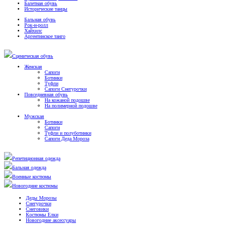
Балетная обувь
Исторические танцы
Бальная обувь
Рок-н-ролл
Хайхилс
Аргентинское танго
Сценическая обувь
Женская
Сапоги
Ботинки
Туфли
Сапоги Снегурочки
Повседневная обувь
На кожаной подошве
На полимерной подошве
Мужская
Ботинки
Сапоги
Туфли и полуботинки
Сапоги Деда Мороза
Репетиционная одежда
Бальная одежда
Военные костюмы
Новогодние костюмы
Деды Морозы
Снегурочки
Снеговики
Костюмы Елки
Новогодние аксессуары