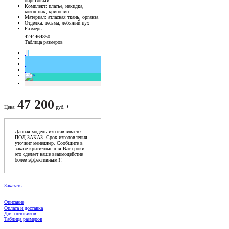
бирюзовый
Комплект
: платье, накидка,
кокошник, кринолин
Материал
: атласная ткань, органза
Отделка
: тесьма, лебяжий пух
Размеры
:
42
44
46
48
50
Таблица размеров
47 200
Цена
:
руб. *
Данная модель изготавливается
ПОД ЗАКАЗ. Срок изготовления
уточнит менеджер. Сообщите в
заказе критичные для Вас сроки,
это сделает наше взаимодейстие
более эффективным!!!
Заказать
Описание
Оплата и доставка
Для оптовиков
Таблица размеров