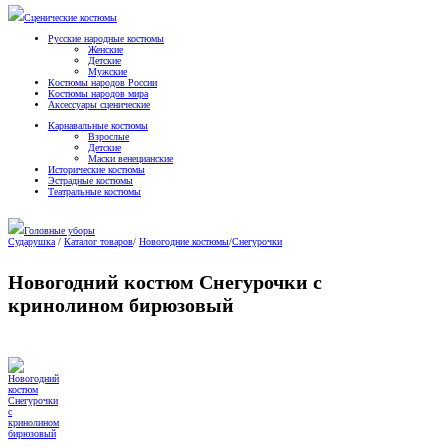
Сценические костюмы
Русские народные костюмы
Женские
Детские
Мужские
Костюмы народов России
Костюмы народов мира
Аксессуары сценические
Карнавальные костюмы
Взрослые
Детские
Маски венецианские
Исторические костюмы
Эстрадные костюмы
Театральные костюмы
Головные уборы
Сударушка
/
Каталог товаров
/
Новогодние костюмы
/
Снегурочки
Новогодний костюм Снегурочки с
кринолином бирюзовый