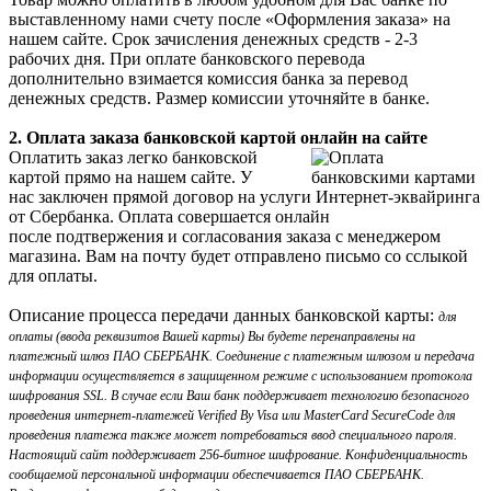
выставленному нами счету после «Оформления заказа» на
нашем сайте. Срок зачисления денежных средств - 2-3
рабочих дня. При оплате банковского перевода
дополнительно взимается комиссия банка за перевод
денежных средств. Размер комиссии уточняйте в банке.
2. Оплата заказа банковской картой онлайн на сайте
Оплатить заказ легко банковской
картой прямо на нашем сайте. У
нас заключен прямой договор на услуги Интернет-эквайринга
от Сбербанка. Оплата совершается онлайн
после подтвержения и согласования заказа с менеджером
магазина. Вам на почту будет отправлено письмо со сслыкой
для оплаты.
Описание процесса передачи данных банковской карты:
для
оплаты (ввода реквизитов Вашей карты) Вы будете перенаправлены на
платежный шлюз ПАО СБЕРБАНК. Соединение с платежным шлюзом и передача
информации осуществляется в защищенном режиме с использованием протокола
шифрования SSL. В случае если Ваш банк поддерживает технологию безопасного
проведения интернет-платежей Verified By Visa или MasterCard SecureCode для
проведения платежа также может потребоваться ввод специального пароля.
Настоящий сайт поддерживает 256-битное шифрование. Конфиденциальность
сообщаемой персональной информации обеспечивается ПАО СБЕРБАНК.