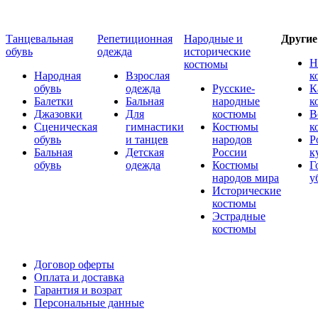
Танцевальная
Репетиционная
Народные и
Други
обувь
одежда
исторические
Н
костюмы
Народная
Взрослая
к
обувь
одежда
Русские-
К
Балетки
Бальная
народные
к
Джазовки
Для
костюмы
В
Сценическая
гимнастики
Костюмы
к
обувь
и танцев
народов
Р
Бальная
Детская
России
к
обувь
одежда
Костюмы
Г
народов мира
у
Исторические
костюмы
Эстрадные
костюмы
Договор оферты
Оплата и доставка
Гарантия и возрат
Персональные данные