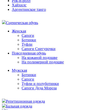
Рок-н-ролл
Хайхилс
Аргентинское танго
Сценическая обувь
Женская
Сапоги
Ботинки
Туфли
Сапоги Снегурочки
Повседневная обувь
На кожаной подошве
На полимерной подошве
Мужская
Ботинки
Сапоги
Туфли и полуботинки
Сапоги Деда Мороза
Репетиционная одежда
Бальная одежда