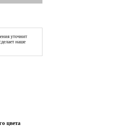
ения уточнит
сделает наше
о цвета