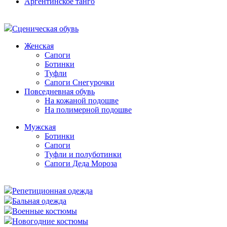
Аргентинское танго
Сценическая обувь
Женская
Сапоги
Ботинки
Туфли
Сапоги Снегурочки
Повседневная обувь
На кожаной подошве
На полимерной подошве
Мужская
Ботинки
Сапоги
Туфли и полуботинки
Сапоги Деда Мороза
Репетиционная одежда
Бальная одежда
Военные костюмы
Новогодние костюмы