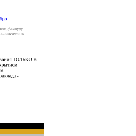
нок, фактуру
илистического
зования ТОЛЬКО В
крытием
м.
одклада -