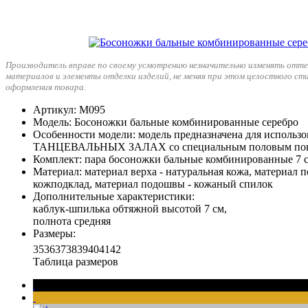
Производитель вправе по своему усмотрению незначительно изменять отте
материалов и элементы отделки изделий, не меняя при этом целостного ст
оформления товара.
Артикул
: М095
Модель
: Босоножки бальные комбинированные серебро
Особенности модели
: модель предназначена для исполь
ТАНЦЕВАЛЬНЫХ ЗАЛАХ со специальным половым по
Комплект
: пара босоножки бальные комбинированные 7 с
Материал
: материал верха - натуральная кожа, материал п
кожподклад, материал подошвы - кожаный спилок
Дополнительные характеристики
:
каблук-шпилька обтяжной высотой 7 см,
полнота средняя
Размеры
:
35
36
37
38
39
40
41
42
Таблица размеров