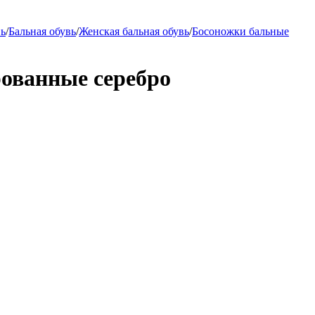
вь
/
Бальная обувь
/
Женская бальная обувь
/
Босоножки бальные
ованные серебро