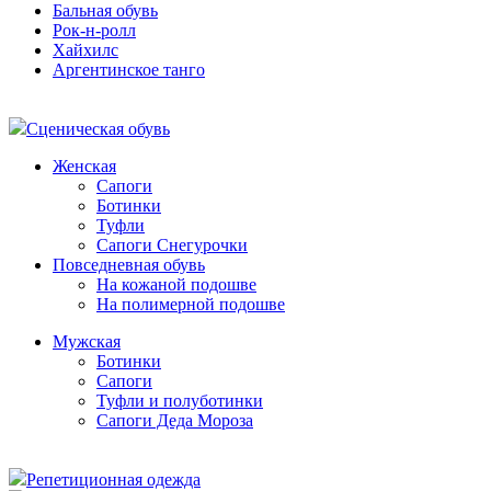
Бальная обувь
Рок-н-ролл
Хайхилс
Аргентинское танго
Сценическая обувь
Женская
Сапоги
Ботинки
Туфли
Сапоги Снегурочки
Повседневная обувь
На кожаной подошве
На полимерной подошве
Мужская
Ботинки
Сапоги
Туфли и полуботинки
Сапоги Деда Мороза
Репетиционная одежда