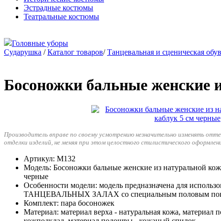
Эстрадные костюмы
Театральные костюмы
Головные уборы
Сударушка
/
Каталог товаров
/
Танцевальная и сценическая обу
Босоножки бальные женские и
Производитель вправе по своему усмотрению незначительно изменять отт
отделки изделий, не меняя при этом целостного стилистического оформлен
Артикул
: М132
Модель
: Босоножки бальные женские из натуральной кож
черные
Особенности модели
: модель предназначена для исполь
ТАНЦЕВАЛЬНЫХ ЗАЛАХ со специальным половым по
Комплект
: пара босоножек
Материал
: материал верха - натуральная кожа, материал п
кожподклад, материал подошвы - кожаный спилок