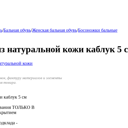
вь
/
Бальная обувь
/
Женская бальная обувь
/
Босоножки бальные
з натуральной кожи каблук 5 
енок, фактуру материалов и элементы
ия товара.
и каблук 5 см
зования ТОЛЬКО В
крытием
одклада -