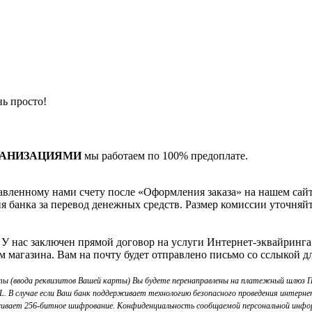
ь просто!
ГАНИЗАЦИЯМИ
мы работаем по 100% предоплате.
вленному нами счету после «Оформления заказа» на нашем сайте
я банка за перевод денежных средств. Размер комиссии уточняйт
. У нас заключен прямой договор на услуги Интернет-эквайринга
м магазина. Вам на почту будет отправлено письмо со сслыкой д
ты (ввода реквизитов Вашей карты) Вы будете перенаправлены на платежный шлю
В случае если Ваш банк поддерживает технологию безопасного проведения интернет-
ивает 256-битное шифрование. Конфиденциальность сообщаемой персональной инфо