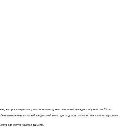
», которое специализируется на производстве сценической одежды и обуви более 15 лет.
а. Они изготовлены из мягкой натуральной кожи, для подошвы также использована специальная
ыедут для снятия замеров на месте.