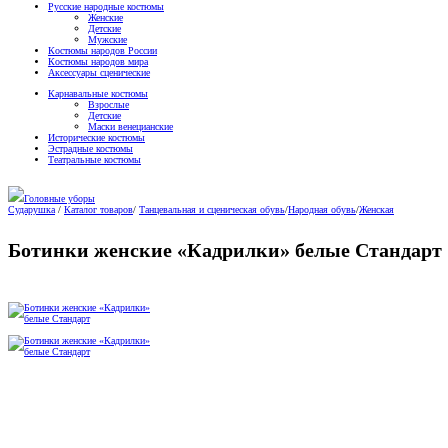
Русские народные костюмы
Женские
Детские
Мужские
Костюмы народов России
Костюмы народов мира
Аксессуары сценические
Карнавальные костюмы
Взрослые
Детские
Маски венецианские
Исторические костюмы
Эстрадные костюмы
Театральные костюмы
Головные уборы
Сударушка
/
Каталог товаров
/
Танцевальная и сценическая обувь
/
Народная обувь
/
Женская
Ботинки женские «Кадрилки» белые Стандарт