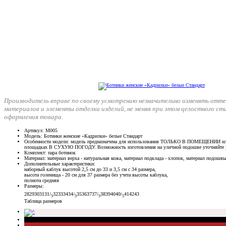
Производитель вправе по своему усмотрению незначительно изменять отте
материалов и элементы отделки изделий, не меняя при этом целостного ст
оформления товара.
Артикул
: М005
Модель
: Ботинки женские «Кадрилки» белые Стандарт
Особенности модели
: модель предназначена для использования ТОЛЬКО В ПОМЕЩЕНИИ ил
площадках В СУХУЮ ПОГОДУ. Возможность изготовления на уличной подошве уточняйте 
Комплект
: пара ботинок
Материал
: материал верха - натуральная кожа, материал подклада - хлопок, материал подошвы
Дополнительные характеристики
:
наборный каблук высотой 2,5 см до 33 и 3,5 см с 34 размера,
высота голенища - 20 см для 37 размера без учета высоты каблука,
полнота средняя
Размеры
:
28
29
30
31
31/
32
33
34
34/
35
36
37
37/
38
39
40
40/
41
42
43
5
5
5
5
Таблица размеров