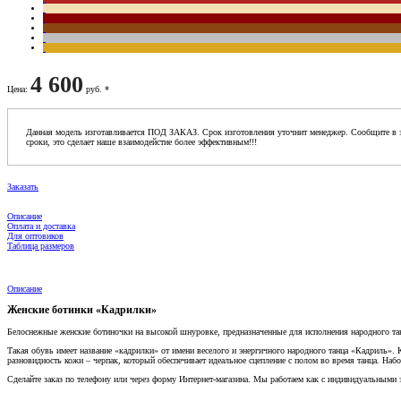
4 600
Цена
:
руб. *
Данная модель изготавливается ПОД ЗАКАЗ. Срок изготовления уточнит менеджер. Сообщите в з
сроки, это сделает наше взаимодейстие более эффективным!!!
Заказать
Описание
Оплата и доставка
Для оптовиков
Таблица размеров
Описание
Женские ботинки «Кадрилки»
Белоснежные женские ботиночки на высокой шнуровке, предназначенные для исполнения народного танц
Такая обувь имеет название «кадрилки» от имени веселого и энергичного народного танца «Кадриль».
разновидность кожи – черпак, который обеспечивает идеальное сцепление с полом во время танца. Набо
Сделайте заказ по телефону или через форму Интернет-магазина. Мы работаем как с индивидуальными 