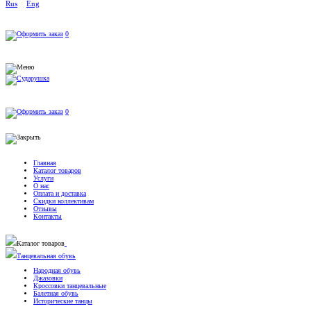
Rus
Eng
0
0
Главная
Каталог товаров
Услуги
О нас
Оплата и доставка
Скидки коллективам
Отзывы
Контакты
Каталог товаров
Танцевальная обувь
Народная обувь
Джазовки
Кроссовки танцевальные
Балетная обувь
Исторические танцы