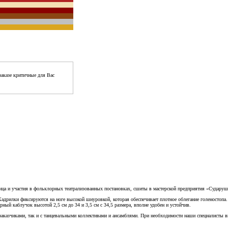
аказе критичные для Вас
а и участия в фольклорных театрализованных постановках, сшиты в мастерской предприятия «Сударушка
 Кадрилки фиксируются на ноге высокой шнуровкой, которая обеспечивает плотное облегание голеностоп
рный каблучок высотой 2,5 см до 34 и 3,5 см с 34,5 размера, вполне удобен и устойчив.
заказчиками, так и с танцевальными коллективами и ансамблями. При необходимости наши специалисты в