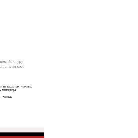
нок, фактуру
илистического
и на закрытых уличных
у менеджера
 - чепрак