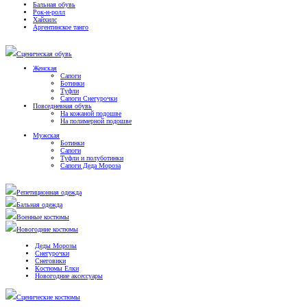
Бальная обувь
Рок-н-ролл
Хайхилс
Аргентинское танго
Сценическая обувь
Женская
Сапоги
Ботинки
Туфли
Сапоги Снегурочки
Повседневная обувь
На кожаной подошве
На полимерной подошве
Мужская
Ботинки
Сапоги
Туфли и полуботинки
Сапоги Деда Мороза
Репетиционная одежда
Бальная одежда
Военные костюмы
Новогодние костюмы
Деды Морозы
Снегурочки
Снеговики
Костюмы Елки
Новогодние аксессуары
Сценические костюмы