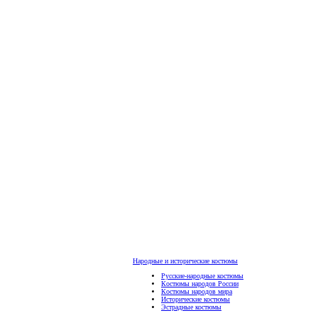
Народные и исторические костюмы
Русские-народные костюмы
Костюмы народов России
Костюмы народов мира
Исторические костюмы
Эстрадные костюмы