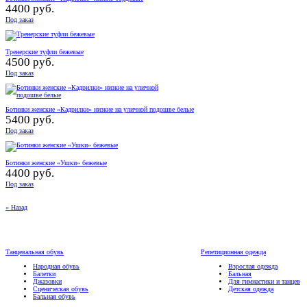
4400 руб.
Под заказ
Тренерские туфли бежевые
4500 руб.
Под заказ
Ботинки женские «Кадрилки» низкие на уличной подошве белые
5400 руб.
Под заказ
Ботинки женские «Ушки» бежевые
4400 руб.
Под заказ
« Назад
Танцевальная обувь
Репетиционная одежда
Народная обувь
Взрослая одежда
Балетки
Бальная
Джазовки
Для гимнастики и танцев
Сценическая обувь
Детская одежда
Бальная обувь