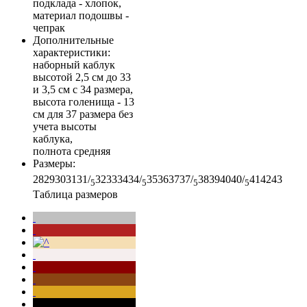
подклада - хлопок,
материал подошвы -
чепрак
Дополнительные
характеристики
:
наборный каблук
высотой 2,5 см до 33
и 3,5 см с 34 размера,
высота голенища - 13
см для 37 размера без
учета высоты
каблука,
полнота средняя
Размеры
:
28
29
30
31
31/
32
33
34
34/
35
36
37
37/
38
39
40
40/
41
42
43
5
5
5
5
Таблица размеров