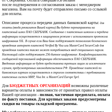
от Сбербанка. Оплата совершается онлайн
после подтвержения и согласования заказа с менеджером
магазина. Вам на почту будет отправлено письмо со сслыкой
для оплаты.
Описание процесса передачи данных банковской карты:
для
оплаты (ввода реквизитов Вашей карты) Вы будете перенаправлены на
платежный шлюз ПАО СБЕРБАНК. Соединение с платежным шлюзом и передача
информации осуществляется в защищенном режиме с использованием протокола
шифрования SSL. В случае если Ваш банк поддерживает технологию безопасного
проведения интернет-платежей Verified By Visa или MasterCard SecureCode для
проведения платежа также может потребоваться ввод специального пароля.
Настоящий сайт поддерживает 256-битное шифрование. Конфиденциальность
сообщаемой персональной информации обеспечивается ПАО СБЕРБАНК.
Введенная информация не будет предоставлена третьим лицам за исключением
случаев, предусмотренных законодательством РФ. Проведение платежей по
банковским картам осуществляется в строгом соответствии с требованиями
платежных систем МИР, Visa Int. и MasterCard Europe Sprl.
Для
БЮДЖЕТНЫХ ОРГАНИЗАЦИЙ
возможны различные
варианты оплаты в зависимости от принятых правил оплаты
Вашей организации -
полная, частичная предоплата, оплата
по факту поставки. Для крупных заказов предусмотрены
скидки на товары складской программы.