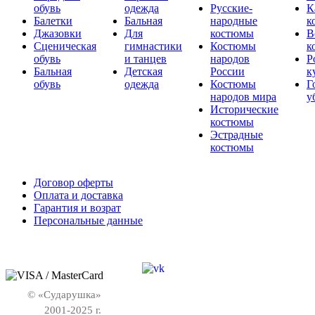
обувь
одежда
Русские-
К
Балетки
Бальная
народные
к
Джазовки
Для
костюмы
В
Сценическая
гимнастики
Костюмы
к
обувь
и танцев
народов
Р
Бальная
Детская
России
к
обувь
одежда
Костюмы
Г
народов мира
у
Исторические
костюмы
Эстрадные
костюмы
Договор оферты
Оплата и доставка
Гарантия и возрат
Персональные данные
© «Сударушка»
2001-2025 г.