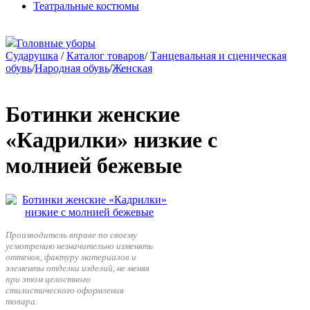
Театральные костюмы
Головные уборы
Сударушка
/
Каталог товаров
/
Танцевальная и сценическая
обувь
/
Народная обувь
/
Женская
Ботинки женские
«Кадрилки» низкие с
молнией бежевые
Производитель вправе по своему
усмотрению незначительно изменять
оттенок, фактуру материалов и
элементы отделки изделий, не меняя
при этом целостного
стилистического оформления
товара.