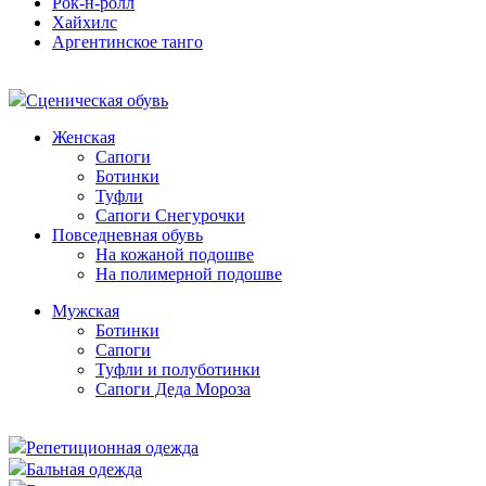
Рок-н-ролл
Хайхилс
Аргентинское танго
Сценическая обувь
Женская
Сапоги
Ботинки
Туфли
Сапоги Снегурочки
Повседневная обувь
На кожаной подошве
На полимерной подошве
Мужская
Ботинки
Сапоги
Туфли и полуботинки
Сапоги Деда Мороза
Репетиционная одежда
Бальная одежда