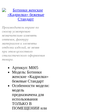
Производитель вправе по
своему усмотрению
незначительно изменять
оттенок, фактуру
материалов и элементы
отделки изделий, не меняя
при этом целостного
стилистического оформления
товара.
Артикул
: М005
Модель
: Ботинки
женские «Кадрилки»
бежевые Стандарт
Особенности модели
:
модель
предназначена для
использования
ТОЛЬКО В
ПОМЕЩЕНИИ или