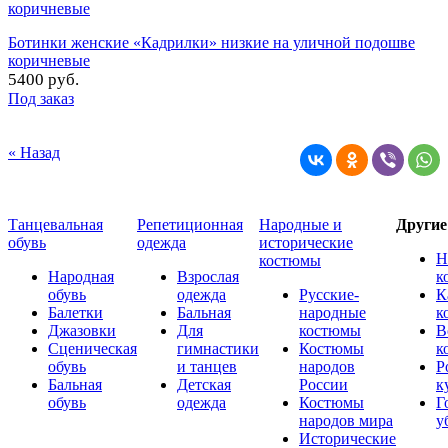
Ботинки женские «Кадрилки» низкие на уличной подошве
коричневые
5400 руб.
Под заказ
« Назад
Танцевальная
Репетиционная
Народные и
Други
обувь
одежда
исторические
Н
костюмы
Народная
Взрослая
к
обувь
одежда
Русские-
К
Балетки
Бальная
народные
к
Джазовки
Для
костюмы
В
Сценическая
гимнастики
Костюмы
к
обувь
и танцев
народов
Р
Бальная
Детская
России
к
обувь
одежда
Костюмы
Г
народов мира
у
Исторические