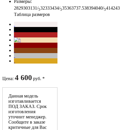
Размеры
:
28
29
30
31
31/
32
33
34
34/
35
36
37
37.5
38
39
40
40/
41
42
43
5
5
5
Таблица размеров
4 600
Цена
:
руб. *
Данная модель
изготавливается
ПОД ЗАКАЗ. Срок
изготовления
уточнит менеджер.
Сообщите в заказе
критичные для Вас