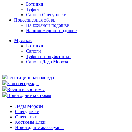
Ботинки
Туфли
Сапоги Снегурочки
Повседневная обувь
На кожаной подошве
На полимерной подошве
Мужская
Ботинки
Сапоги
Туфли и полуботинки
Сапоги Деда Мороза
Репетиционная одежда
Бальная одежда
Военные костюмы
Новогодние костюмы
Деды Морозы
Снегурочки
Снеговики
Костюмы Елки
Новогодние аксессуары