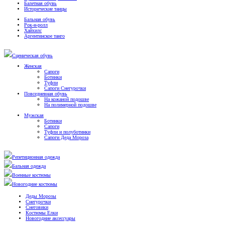
Балетная обувь
Исторические танцы
Бальная обувь
Рок-н-ролл
Хайхилс
Аргентинское танго
Сценическая обувь
Женская
Сапоги
Ботинки
Туфли
Сапоги Снегурочки
Повседневная обувь
На кожаной подошве
На полимерной подошве
Мужская
Ботинки
Сапоги
Туфли и полуботинки
Сапоги Деда Мороза
Репетиционная одежда
Бальная одежда
Военные костюмы
Новогодние костюмы
Деды Морозы
Снегурочки
Снеговики
Костюмы Елки
Новогодние аксессуары