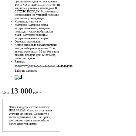
предназначена для использования
ТОЛЬКО В ПОМЕЩЕНИИ или на
закрытых уличных площадках В
СУХУЮ ПОГОДУ. Возможность
изготовления на уличной подошве
уточняйте у менеджера
Комплект
: пара сапог
Материал
: материал верха -
натуральная кожа, материал
подклада - хлопчатобумажная
ткань, материал подошвы -
натуральная кожа - чепрак
Отделка
: аппликации
Дополнительные характеристики
:
каблук наборный высотой 2 см.,
высота голенища - 32 см без учета
высоты каблука для 42 размера,
полнота средняя
Размеры
:
35
36
37
37/
38
39
40
40/
41
42
43
43/
44
45
46
47
48
5
5
5
Таблица размеров
13 000
Цена
:
руб. *
Данная модель изготавливается
ПОД ЗАКАЗ. Срок изготовления
уточнит менеджер. Сообщите в
заказе критичные для Вас сроки,
это сделает наше взаимодейстие
более эффективным!!!