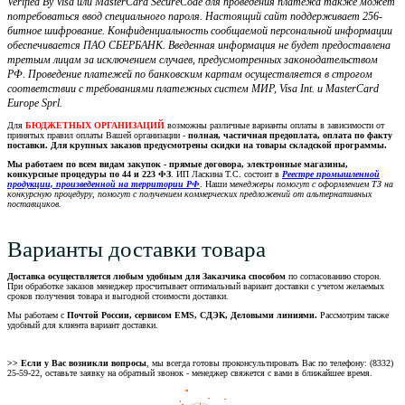
Verified By Visa или MasterCard SecureCode для проведения платежа также может
потребоваться ввод специального пароля. Настоящий сайт поддерживает 256-
битное шифрование. Конфиденциальность сообщаемой персональной информации
обеспечивается ПАО СБЕРБАНК. Введенная информация не будет предоставлена
третьим лицам за исключением случаев, предусмотренных законодательством
РФ. Проведение платежей по банковским картам осуществляется в строгом
соответствии с требованиями платежных систем МИР, Visa Int. и MasterCard
Europe Sprl.
Для
БЮДЖЕТНЫХ ОРГАНИЗАЦИЙ
возможны различные варианты оплаты в зависимости от
принятых правил оплаты Вашей организации -
полная, частичная предоплата, оплата по факту
поставки. Для крупных заказов предусмотрены скидки на товары складской программы.
Мы работаем по всем видам закупок - прямые договора, электронные магазины,
конкурсные процедуры по 44 и 223 ФЗ
. ИП Ласкина Т.С. состоит в
Реестре промышленной
продукции, произведенной на территории РФ
. Наши м
енеджеры помогут с оформлением ТЗ на
конкурсную процедуру, помогут с получением коммерческих предложений от альтернативных
поставщиков.
Варианты доставки товара
Доставка осуществляется любым удобным для Заказчика способом
по согласованию сторон.
При обработке заказов менеджер просчитывает оптимальный вариант доставки с учетом желаемых
сроков получения товара и выгодной стоимости доставки.
Мы работаем с
Почтой России, сервисом EMS, СДЭК, Деловыми линиями.
Рассмотрим также
удобный для клиента вариант доставки.
>> Если у Вас возникли вопросы
, мы всегда готовы проконсультировать Вас по телефону: (8332)
25-59-22, оставьте заявку на обратный звонок - менеджер свяжется с вами в ближайшее время.