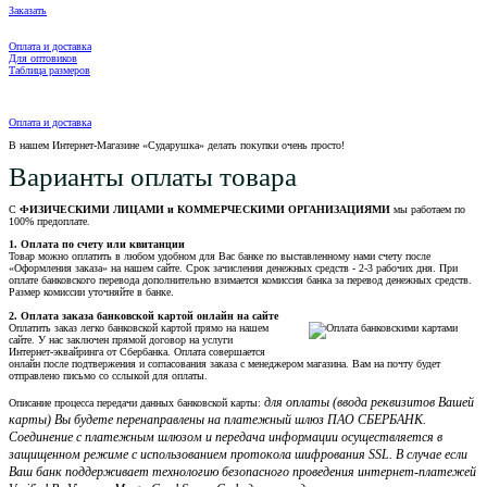
Заказать
Оплата и доставка
Для оптовиков
Таблица размеров
Оплата и доставка
В нашем Интернет-Магазине «Сударушка» делать покупки очень просто!
Варианты оплаты товара
С
ФИЗИЧЕСКИМИ ЛИЦАМИ и КОММЕРЧЕСКИМИ ОРГАНИЗАЦИЯМИ
мы работаем по
100% предоплате.
1. Оплата по счету или квитанции
Товар можно оплатить в любом удобном для Вас банке по выставленному нами счету после
«Оформления заказа» на нашем сайте. Срок зачисления денежных средств - 2-3 рабочих дня. При
оплате банковского перевода дополнительно взимается комиссия банка за перевод денежных средств.
Размер комиссии уточняйте в банке.
2. Оплата заказа банковской картой онлайн на сайте
Оплатить заказ легко банковской картой прямо на нашем
сайте. У нас заключен прямой договор на услуги
Интернет-эквайринга от Сбербанка. Оплата совершается
онлайн после подтвержения и согласования заказа с менеджером магазина. Вам на почту будет
отправлено письмо со сслыкой для оплаты.
для оплаты (ввода реквизитов Вашей
Описание процесса передачи данных банковской карты:
карты) Вы будете перенаправлены на платежный шлюз ПАО СБЕРБАНК.
Соединение с платежным шлюзом и передача информации осуществляется в
защищенном режиме с использованием протокола шифрования SSL. В случае если
Ваш банк поддерживает технологию безопасного проведения интернет-платежей