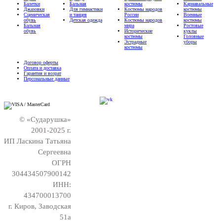
Балетки
Бальная
костюмы
Карнавальные
Джазовки
Для гимнастики
Костюмы народов
костюмы
Сценическая
и танцев
России
Военные
обувь
Детская одежда
Костюмы народов
костюмы
Бальная
мира
Ростовые
обувь
Исторические
куклы
костюмы
Головные
Эстрадные
уборы
костюмы
Договор оферты
Оплата и доставка
Гарантия и возрат
Персональные данные
© «Сударушка»
2001-2025 г.
ИП Ласкина Татьяна
Сергеевна
ОГРН
304434507900142
ИНН:
434700013700
г. Киров, Заводская
51а