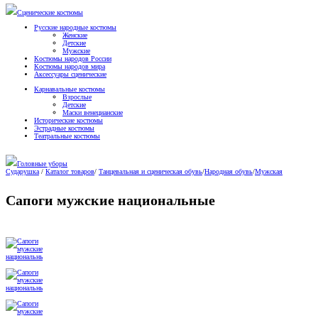
Сценические костюмы
Русские народные костюмы
Женские
Детские
Мужские
Костюмы народов России
Костюмы народов мира
Аксессуары сценические
Карнавальные костюмы
Взрослые
Детские
Маски венецианские
Исторические костюмы
Эстрадные костюмы
Театральные костюмы
Головные уборы
Сударушка
/
Каталог товаров
/
Танцевальная и сценическая обувь
/
Народная обувь
/
Мужская
Сапоги мужские национальные