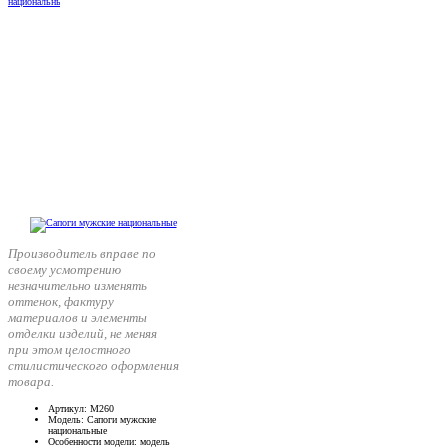
Производитель вправе по
своему усмотрению
незначительно изменять
оттенок, фактуру
материалов и элементы
отделки изделий, не меняя
при этом целостного
стилистического оформления
товара.
Артикул
: М260
Модель
: Сапоги мужские
национальные
Особенности модели
: модель