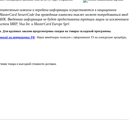
с платежным шлюзом и передача информации осуществляется в защищенном
ли MasterCard SecureCode для проведения платежа также может потребоваться ввод
НК. Введенная информация не будет предоставлена третьим лицам за исключением
м МИР, Visa Int. и MasterCard Europe Sprl.
ки. Для крупных заказов предусмотрены скидки на товары складской программы.
денной на территории РФ
. Наши м
енеджеры помогут с оформлением ТЗ на конкурсную процедуру,
чения товара и выгодной стоимости доставки.