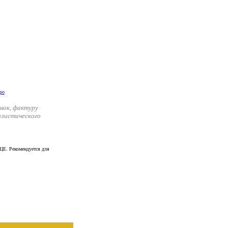
нок, фактуру
илистического
Е. Рекомендуется для