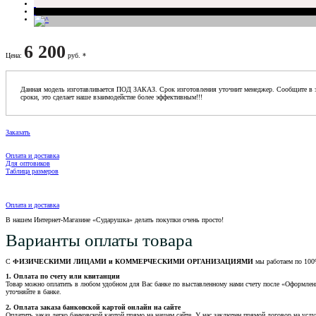
6 200
Цена
:
руб. *
Данная модель изготавливается ПОД ЗАКАЗ. Срок изготовления уточнит менеджер. Сообщите в з
сроки, это сделает наше взаимодейстие более эффективным!!!
Заказать
Оплата и доставка
Для оптовиков
Таблица размеров
Оплата и доставка
В нашем Интернет-Магазине «Сударушка» делать покупки очень просто!
Варианты оплаты товара
С
ФИЗИЧЕСКИМИ ЛИЦАМИ и КОММЕРЧЕСКИМИ ОРГАНИЗАЦИЯМИ
мы работаем по 100
1. Оплата по счету или квитанции
Товар можно оплатить в любом удобном для Вас банке по выставленному нами счету после «Оформления 
уточняйте в банке.
2. Оплата заказа банковской картой онлайн на сайте
Оплатить заказ легко банковской картой прямо на нашем сайте. У нас заключен прямой договор на услу