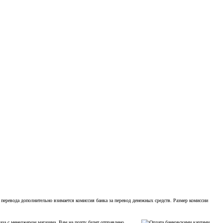
 перевода дополнительно взимается комиссия банка за перевод денежных средств. Размер комиссии
аза с менеджером магазина. Вам на почту будет отправлено