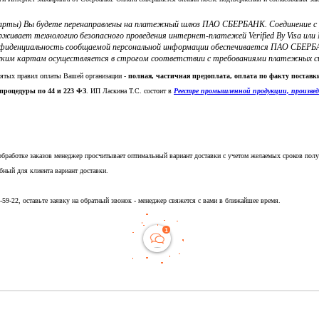
 карты) Вы будете перенаправлены на платежный шлюз ПАО СБЕРБАНК. Соединение 
ерживает технологию безопасного проведения интернет-платежей Verified By Visa и
фиденциальность сообщаемой персональной информации обеспечивается ПАО СБЕРБА
ким картам осуществляется в строгом соответствии с требованиями платежных систе
нятых правил оплаты Вашей организации -
полная, частичная предоплата, оплата по факту постав
процедуры по 44 и 223 ФЗ
. ИП Ласкина Т.С. состоит в
Реестре промышленной продукции, произве
обработке заказов менеджер просчитывает оптимальный вариант доставки с учетом желаемых сроков полу
бный для клиента вариант доставки.
5-59-22, оставьте заявку на обратный звонок - менеджер свяжется с вами в ближайшее время.