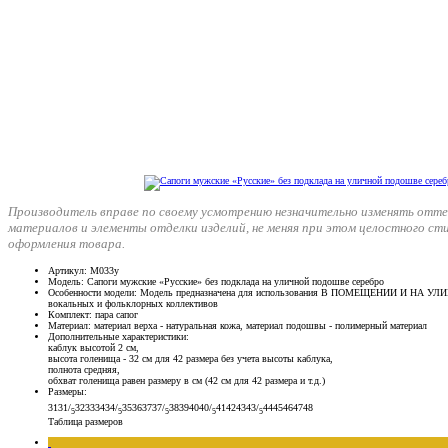
Производитель вправе по своему усмотрению незначительно изменять отте
материалов и элементы отделки изделий, не меняя при этом целостного ст
оформления товара.
Артикул
: М033у
Модель
: Сапоги мужские «Русские» без подклада на уличной подошве серебро
Особенности модели
: Модель предназначена для использования В ПОМЕЩЕНИИ И НА УЛИЦ
вокальных и фольклорных коллективов
Комплект
: пара сапог
Материал
: материал верха - натуральная кожа, материал подошвы - полимерный материал
Дополнительные характеристики
:
каблук высотой 2 см,
высота голенища - 32 см для 42 размера без учета высоты каблука,
полнота средняя,
обхват голенища равен размеру в см (42 см для 42 размера и т.д.)
Размеры
:
31
31/
32
33
34
34/
35
36
37
37/
38
39
40
40/
41
42
43
43/
44
45
46
47
48
5
5
5
5
5
Таблица размеров