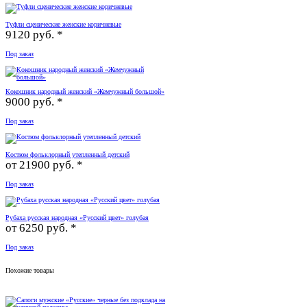
Туфли сценические женские коричневые
9120 руб. *
Под заказ
Кокошник народный женский «Жемчужный большой»
9000 руб. *
Под заказ
Костюм фольклорный утепленный детский
от
21900 руб. *
Под заказ
Рубаха русская народная «Русский цвет» голубая
от
6250 руб. *
Под заказ
Похожие товары