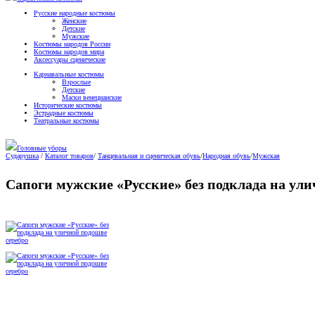
Русские народные костюмы
Женские
Детские
Мужские
Костюмы народов России
Костюмы народов мира
Аксессуары сценические
Карнавальные костюмы
Взрослые
Детские
Маски венецианские
Исторические костюмы
Эстрадные костюмы
Театральные костюмы
Головные уборы
Сударушка
/
Каталог товаров
/
Танцевальная и сценическая обувь
/
Народная обувь
/
Мужская
Сапоги мужские «Русские» без подклада на ули