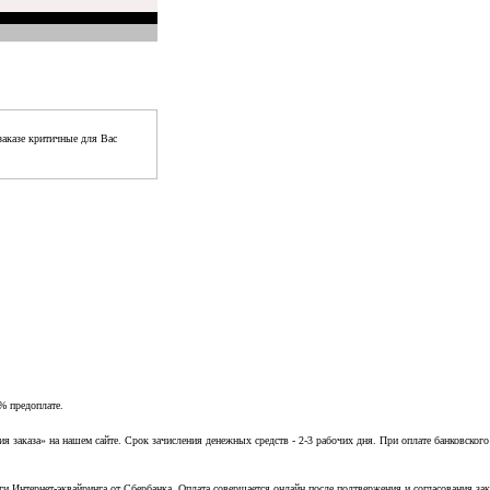
аказе критичные для Вас
% предоплате.
заказа» на нашем сайте. Срок зачисления денежных средств - 2-3 рабочих дня. При оплате банковского
ги Интернет-эквайринга от Сбербанка. Оплата совершается онлайн после подтвержения и согласования зак