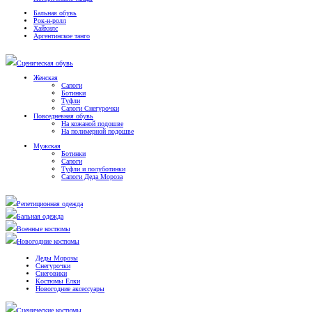
Бальная обувь
Рок-н-ролл
Хайхилс
Аргентинское танго
Сценическая обувь
Женская
Сапоги
Ботинки
Туфли
Сапоги Снегурочки
Повседневная обувь
На кожаной подошве
На полимерной подошве
Мужская
Ботинки
Сапоги
Туфли и полуботинки
Сапоги Деда Мороза
Репетиционная одежда
Бальная одежда
Военные костюмы
Новогодние костюмы
Деды Морозы
Снегурочки
Снеговики
Костюмы Елки
Новогодние аксессуары
Сценические костюмы