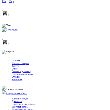
Rus
Eng
0
0
Главная
Каталог товаров
Услуги
О нас
Оплата и доставка
Скидки коллективам
Отзывы
Контакты
Каталог товаров
Танцевальная обувь
Народная обувь
Джазовки
Кроссовки танцевальные
Балетная обувь
Исторические танцы