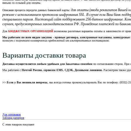
письмо со сслыкой для оплаты.
для оплаты (ввода реквизитов Вашей
Описание процесса передачи данных банковской карты:
режиме с использованием протокола шифрования SSL. В случае если Ваш банк подд
специального пароля. Настоящий сайт поддерживает 256-битное шифрование. Кон
случаев, предусмотренных законодательством РФ. Проведение платежей по банковс
Для
БЮДЖЕТНЫХ ОРГАНИЗАЦИЙ
возможны различные варианты оплаты в зависимости от при
Мы работаем по всем видам закупок - прямые договора, электронные магазины, конкурсные 
помогут с получением коммерческих предложений от альтернативных поставщиков.
Варианты доставки товара
Доставка осуществляется любым удобным для Заказчика способом
по согласованию сторон. При 
Мы работаем с
Почтой России, сервисом EMS, СДЭК, Деловыми линиями.
Рассмотрим также удо
>> Если у Вас возникли вопросы
, мы всегда готовы проконсультировать Вас по телефону: (8332) 2
Для оптовиков
Таблица размеров
С этим товаром покупают