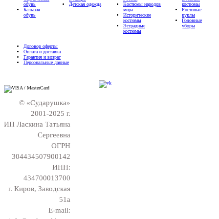
обувь
Детская одежда
Костюмы народов
костюмы
Бальная
мира
Ростовые
обувь
Исторические
куклы
костюмы
Головные
Эстрадные
уборы
костюмы
Договор оферты
Оплата и доставка
Гарантия и возрат
Персональные данные
© «Сударушка»
2001-2025 г.
ИП Ласкина Татьяна
Сергеевна
ОГРН
304434507900142
ИНН:
434700013700
г. Киров, Заводская
51а
E-mail: