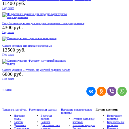
11400 руб.
Под заказ
Полуботинки мужские для народно-характерного танца коричневые
4300 руб.
Под заказ
Сапоги мужские сценические велюровые
13500 руб.
Под заказ
Сапоги мужские «Русские» на уличной подошве золото
6800 руб.
Под заказ
« Назад
Танцевальная обувь
Репетиционная одежда
Народные и исторические
Другие костюмы
костюмы
Народная
Взрослая
Новогодние
обувь
одежда
Русские-народные
костюмы
Балетки
Бальная
костюмы
Карнавальные
Джазовки
Для гимнастики
Костюмы народов
костюмы
Сценическая
и танцев
России
Военные