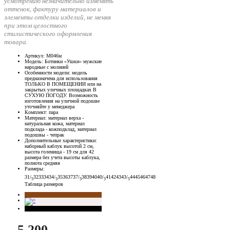
усмотрению незначительно изменять
оттенок, фактуру материалов и
элементы отделки изделий, не меняя
при этом целостного
стилистического оформления
товара.
Артикул
: М046м
Модель
: Ботинки «Ушки» мужские
народные с молнией
Особенности модели
: модель
предназначена для использования
ТОЛЬКО В ПОМЕЩЕНИИ или на
закрытых уличных площадках В
СУХУЮ ПОГОДУ. Возможность
изготовления на уличной подошве
уточняйте у менеджера
Комплект
: пара
Материал
: материал верха -
натуральная кожа, материал
подклада - кожподклад, материал
подошвы - чепрак
Дополнительные характеристики
:
наборный каблук высотой 2 см,
высота голенища - 19 см для 42
размера без учета высоты каблука,
полнота средняя
Размеры
:
31/
32
33
34
34/
35
36
37
37/
38
39
40
40/
41
42
43
43/
44
45
46
47
48
5
5
5
5
5
Таблица размеров
5 200