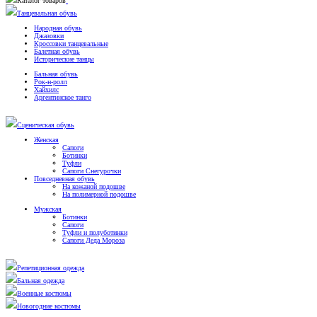
Каталог товаров
Танцевальная обувь
Народная обувь
Джазовки
Кроссовки танцевальные
Балетная обувь
Исторические танцы
Бальная обувь
Рок-н-ролл
Хайхилс
Аргентинское танго
Сценическая обувь
Женская
Сапоги
Ботинки
Туфли
Сапоги Снегурочки
Повседневная обувь
На кожаной подошве
На полимерной подошве
Мужская
Ботинки
Сапоги
Туфли и полуботинки
Сапоги Деда Мороза
Репетиционная одежда
Бальная одежда
Военные костюмы
Новогодние костюмы