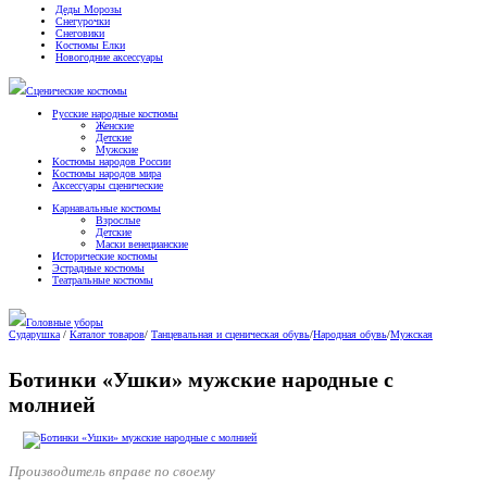
Деды Морозы
Снегурочки
Снеговики
Костюмы Елки
Новогодние аксессуары
Сценические костюмы
Русские народные костюмы
Женские
Детские
Мужские
Костюмы народов России
Костюмы народов мира
Аксессуары сценические
Карнавальные костюмы
Взрослые
Детские
Маски венецианские
Исторические костюмы
Эстрадные костюмы
Театральные костюмы
Головные уборы
Сударушка
/
Каталог товаров
/
Танцевальная и сценическая обувь
/
Народная обувь
/
Мужская
Ботинки «Ушки» мужские народные с
молнией
Производитель вправе по своему