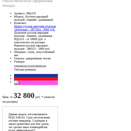
стилистического оформления
товара.
Артикул
: НКу553
Модель
: Костюм народный
мужской «Зимний» удлиненный
Комплект
:
Шапка русская народная мужская
«Боярская» - НГ1024 - 3000 руб.
Душегрея русская народная
мужская «Зимняя» удлиненная -
НДу553 - от 28000 руб.
в
зависимости от размера
Варежки русские народные
мужские - НВ553 - 1800 руб.
Материал
: сукно, искусственный
мех
Отделка
: декоративная тесьма
Размеры
:
44
46
48
50
52
54
56
58
60
62
64
Таблица размеров
32 800
Цена
: от
руб. *
(зависит
от размера)
Данная модель изготавливается
ПОД ЗАКАЗ. Срок изготовления
уточнит менеджер. Сообщите в
заказе критичные для Вас сроки,
это сделает наше взаимодейстие
более эффективным!!!