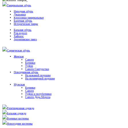
Каталог товаров
Танцевальная обувь
Народная обувь
Джазовки
Кроссовки танцевальные
Балетная обувь
Исторические танцы
Бальная обувь
Рок-н-ролл
Хайхилс
Аргентинское танго
Сценическая обувь
Женская
Сапоги
Ботинки
Туфли
Сапоги Снегурочки
Повседневная обувь
На кожаной подошве
На полимерной подошве
Мужская
Ботинки
Сапоги
Туфли и полуботинки
Сапоги Деда Мороза
Репетиционная одежда
Бальная одежда
Военные костюмы
Новогодние костюмы