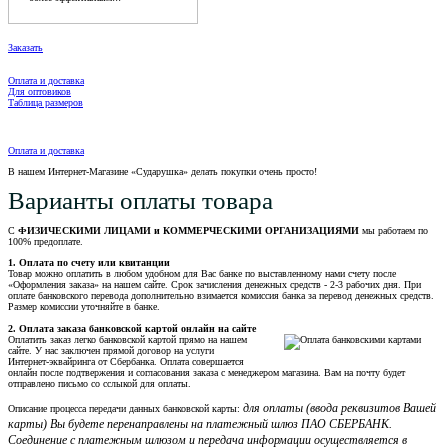
Заказать
Оплата и доставка
Для оптовиков
Таблица размеров
Оплата и доставка
В нашем Интернет-Магазине «Сударушка» делать покупки очень просто!
Варианты оплаты товара
С
ФИЗИЧЕСКИМИ ЛИЦАМИ и КОММЕРЧЕСКИМИ ОРГАНИЗАЦИЯМИ
мы работаем по
100% предоплате.
1. Оплата по счету или квитанции
Товар можно оплатить в любом удобном для Вас банке по выставленному нами счету после
«Оформления заказа» на нашем сайте. Срок зачисления денежных средств - 2-3 рабочих дня. При
оплате банковского перевода дополнительно взимается комиссия банка за перевод денежных средств.
Размер комиссии уточняйте в банке.
2. Оплата заказа банковской картой онлайн на сайте
Оплатить заказ легко банковской картой прямо на нашем
сайте. У нас заключен прямой договор на услуги
Интернет-эквайринга от Сбербанка. Оплата совершается
онлайн после подтвержения и согласования заказа с менеджером магазина. Вам на почту будет
отправлено письмо со сслыкой для оплаты.
для оплаты (ввода реквизитов Вашей
Описание процесса передачи данных банковской карты:
карты) Вы будете перенаправлены на платежный шлюз ПАО СБЕРБАНК.
Соединение с платежным шлюзом и передача информации осуществляется в