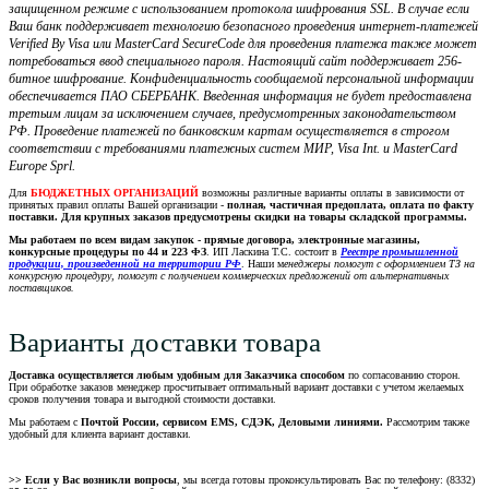
защищенном режиме с использованием протокола шифрования SSL. В случае если
Ваш банк поддерживает технологию безопасного проведения интернет-платежей
Verified By Visa или MasterCard SecureCode для проведения платежа также может
потребоваться ввод специального пароля. Настоящий сайт поддерживает 256-
битное шифрование. Конфиденциальность сообщаемой персональной информации
обеспечивается ПАО СБЕРБАНК. Введенная информация не будет предоставлена
третьим лицам за исключением случаев, предусмотренных законодательством
РФ. Проведение платежей по банковским картам осуществляется в строгом
соответствии с требованиями платежных систем МИР, Visa Int. и MasterCard
Europe Sprl.
Для
БЮДЖЕТНЫХ ОРГАНИЗАЦИЙ
возможны различные варианты оплаты в зависимости от
принятых правил оплаты Вашей организации -
полная, частичная предоплата, оплата по факту
поставки. Для крупных заказов предусмотрены скидки на товары складской программы.
Мы работаем по всем видам закупок - прямые договора, электронные магазины,
конкурсные процедуры по 44 и 223 ФЗ
. ИП Ласкина Т.С. состоит в
Реестре промышленной
продукции, произведенной на территории РФ
. Наши м
енеджеры помогут с оформлением ТЗ на
конкурсную процедуру, помогут с получением коммерческих предложений от альтернативных
поставщиков.
Варианты доставки товара
Доставка осуществляется любым удобным для Заказчика способом
по согласованию сторон.
При обработке заказов менеджер просчитывает оптимальный вариант доставки с учетом желаемых
сроков получения товара и выгодной стоимости доставки.
Мы работаем с
Почтой России, сервисом EMS, СДЭК, Деловыми линиями.
Рассмотрим также
удобный для клиента вариант доставки.
>> Если у Вас возникли вопросы
, мы всегда готовы проконсультировать Вас по телефону: (8332)