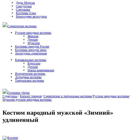
Деды Морозы
Снегурочки
Снеговики
Костюмы Елки
Новогодние аксессуары
Сценические костюмы
Русские народные костюмы
Женские
Детские
Мужские
Костюмы народов России
Костюмы народов мира
Аксессуары сценические
Карнавальные костюмы
Взрослые
Детские
Маски венецианские
Исторические костюмы
Эстрадные костюмы
Театральные костюмы
Головные уборы
Сударушка
/
Каталог товаров
/
Сценические и театральные костюмы
/
Русские народные костюмы
/
Мужские русские народные костюмы
Костюм народный мужской «Зимний»
удлиненный