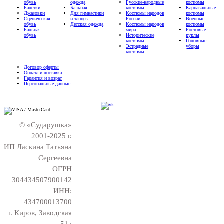
обувь
одежда
Русские-народные
костюмы
Балетки
Бальная
костюмы
Карнавальные
Джазовки
Для гимнастики
Костюмы народов
костюмы
Сценическая
и танцев
России
Военные
обувь
Детская одежда
Костюмы народов
костюмы
Бальная
мира
Ростовые
обувь
Исторические
куклы
костюмы
Головные
Эстрадные
уборы
костюмы
Договор оферты
Оплата и доставка
Гарантия и возрат
Персональные данные
© «Сударушка»
2001-2025 г.
ИП Ласкина Татьяна
Сергеевна
ОГРН
304434507900142
ИНН:
434700013700
г. Киров, Заводская
51а