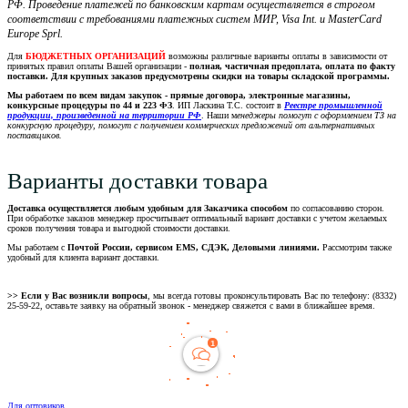
РФ. Проведение платежей по банковским картам осуществляется в строгом
соответствии с требованиями платежных систем МИР, Visa Int. и MasterCard
Europe Sprl.
Для
БЮДЖЕТНЫХ ОРГАНИЗАЦИЙ
возможны различные варианты оплаты в зависимости от
принятых правил оплаты Вашей организации -
полная, частичная предоплата, оплата по факту
поставки. Для крупных заказов предусмотрены скидки на товары складской программы.
Мы работаем по всем видам закупок - прямые договора, электронные магазины,
конкурсные процедуры по 44 и 223 ФЗ
. ИП Ласкина Т.С. состоит в
Реестре промышленной
продукции, произведенной на территории РФ
. Наши м
енеджеры помогут с оформлением ТЗ на
конкурсную процедуру, помогут с получением коммерческих предложений от альтернативных
поставщиков.
Варианты доставки товара
Доставка осуществляется любым удобным для Заказчика способом
по согласованию сторон.
При обработке заказов менеджер просчитывает оптимальный вариант доставки с учетом желаемых
сроков получения товара и выгодной стоимости доставки.
Мы работаем с
Почтой России, сервисом EMS, СДЭК, Деловыми линиями.
Рассмотрим также
удобный для клиента вариант доставки.
>> Если у Вас возникли вопросы
, мы всегда готовы проконсультировать Вас по телефону: (8332)
25-59-22, оставьте заявку на обратный звонок - менеджер свяжется с вами в ближайшее время.
Для оптовиков