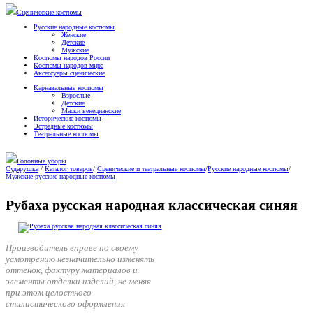
Сценические костюмы
Русские народные костюмы
Женские
Детские
Мужские
Костюмы народов России
Костюмы народов мира
Аксессуары сценические
Карнавальные костюмы
Взрослые
Детские
Маски венецианские
Исторические костюмы
Эстрадные костюмы
Театральные костюмы
Головные уборы
Сударушка
/
Каталог товаров
/
Сценические и театральные костюмы
/
Русские народные костюмы
/
Мужские русские народные костюмы
Рубаха русская народная классическая синяя
Производитель вправе по своему
усмотрению незначительно изменять
оттенок, фактуру материалов и
элементы отделки изделий, не меняя
при этом целостного
стилистического оформления