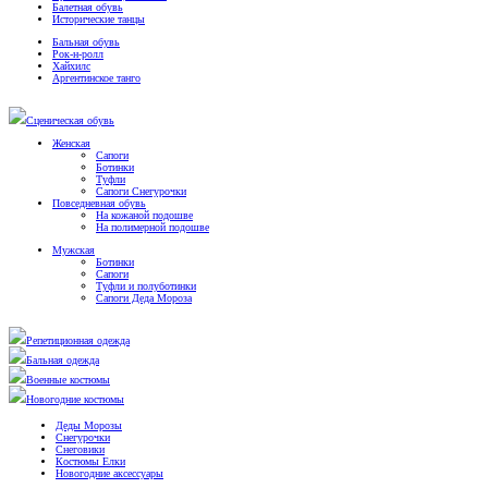
Балетная обувь
Исторические танцы
Бальная обувь
Рок-н-ролл
Хайхилс
Аргентинское танго
Сценическая обувь
Женская
Сапоги
Ботинки
Туфли
Сапоги Снегурочки
Повседневная обувь
На кожаной подошве
На полимерной подошве
Мужская
Ботинки
Сапоги
Туфли и полуботинки
Сапоги Деда Мороза
Репетиционная одежда
Бальная одежда
Военные костюмы
Новогодние костюмы
Деды Морозы
Снегурочки
Снеговики
Костюмы Елки
Новогодние аксессуары