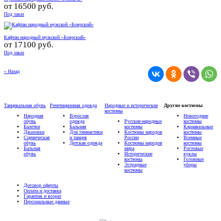
от
16500 руб.
Под заказ
Кафтан народный мужской «Боярский»
от
17100 руб.
Под заказ
« Назад
Танцевальная обувь
Репетиционная одежда
Народные и исторические
Другие костюмы
костюмы
Народная
Взрослая
Новогодние
обувь
одежда
Русские-народные
костюмы
Балетки
Бальная
костюмы
Карнавальные
Джазовки
Для гимнастики
Костюмы народов
костюмы
Сценическая
и танцев
России
Военные
обувь
Детская одежда
Костюмы народов
костюмы
Бальная
мира
Ростовые
обувь
Исторические
куклы
костюмы
Головные
Эстрадные
уборы
костюмы
Договор оферты
Оплата и доставка
Гарантия и возрат
Персональные данные