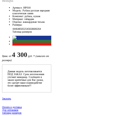
товара.
Артикул
: НР018
Модель
: Рубаха русская народная
классическая синяя
Комплект
: рубаха, кушак
Материал
: габардин
Отделка
: жаккардовая тесьма
Размеры
:
44
46
48
50
52
54
56
58
60
62
64
Таблица размеров
4 300
Цена
: от
руб. *
(зависит от
размера)
Данная модель изготавливается
ПОД ЗАКАЗ. Срок изготовления
уточнит менеджер. Сообщите в
заказе критичные для Вас сроки,
это сделает наше взаимодейстие
более эффективным!!!
Заказать
Оплата и доставка
Для оптовиков
Таблица размеров