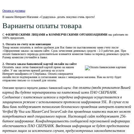
Оплата и доставка
В нашем Интернет-Магазине «Сударушка» делать покупки очень просто!
Варианты оплаты товара
С
ФИЗИЧЕСКИМИ ЛИЦАМИ и КОММЕРЧЕСКИМИ ОРГАНИЗАЦИЯМИ
мы работаем по
100% предоплате.
1. Оплата по счету или квитанции
Товар можно оплатить в любом удобном для Вас банке по выставленному нами счету после
«Оформления заказа» на нашем сайте. Срок зачисления денежных средств - 2-3 рабочих дня. При
оплате банковского перевода дополнительно взимается комиссия банка за перевод денежных средств.
Размер комиссии уточняйте в банке.
2. Оплата заказа банковской картой онлайн на сайте
Оплатить заказ легко банковской картой прямо на нашем
сайте. У нас заключен прямой договор на услуги
Интернет-эквайринга от Сбербанка. Оплата совершается
онлайн после подтвержения и согласования заказа с менеджером магазина. Вам на почту будет
отправлено письмо со сслыкой для оплаты.
для оплаты (ввода реквизитов Вашей
Описание процесса передачи данных банковской карты:
карты) Вы будете перенаправлены на платежный шлюз ПАО СБЕРБАНК.
Соединение с платежным шлюзом и передача информации осуществляется в
защищенном режиме с использованием протокола шифрования SSL. В случае если
Ваш банк поддерживает технологию безопасного проведения интернет-платежей
Verified By Visa или MasterCard SecureCode для проведения платежа также может
потребоваться ввод специального пароля. Настоящий сайт поддерживает 256-
битное шифрование. Конфиденциальность сообщаемой персональной информации
обеспечивается ПАО СБЕРБАНК. Введенная информация не будет предоставлена
третьим лицам за исключением случаев, предусмотренных законодательством