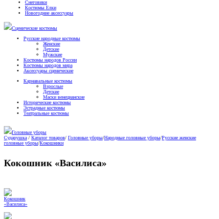
Снеговики
Костюмы Елки
Новогодние аксессуары
Сценические костюмы
Русские народные костюмы
Женские
Детские
Мужские
Костюмы народов России
Костюмы народов мира
Аксессуары сценические
Карнавальные костюмы
Взрослые
Детские
Маски венецианские
Исторические костюмы
Эстрадные костюмы
Театральные костюмы
Головные уборы
Сударушка
/
Каталог товаров
/
Головные уборы
/
Народные головные уборы
/
Русские женские
головные уборы
/
Кокошники
Кокошник «Василиса»