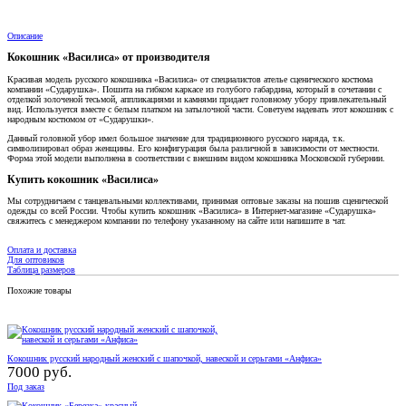
Описание
Кокошник «Василиса» от производителя
Красивая модель русского кокошника «Василиса» от специалистов ателье сценического костюма
компании «Сударушка». Пошита на гибком каркасе из голубого габардина, который в сочетании с
отделкой золоченой тесьмой, аппликациями и камнями придает головному убору привлекательный
вид. Используется вместе с белым платком на затылочной части. Советуем надевать этот кокошник с
народным костюмом от «Сударушки».
Данный головной убор имел большое значение для традиционного русского наряда, т.к.
символизировал образ женщины. Его конфигурация была различной в зависимости от местности.
Форма этой модели выполнена в соответствии с внешним видом кокошника Московской губернии.
Купить кокошник «Василиса»
Мы сотрудничаем с танцевальными коллективами, принимая оптовые заказы на пошив сценической
одежды со всей России. Чтобы купить кокошник «Василиса» в Интернет-магазине «Сударушка»
свяжитесь с менеджером компании по телефону указанному на сайте или напишите в чат.
Оплата и доставка
Для оптовиков
Таблица размеров
Похожие товары
Кокошник русский народный женский с шапочкой, навеской и серьгами «Анфиса»
7000 руб.
Под заказ