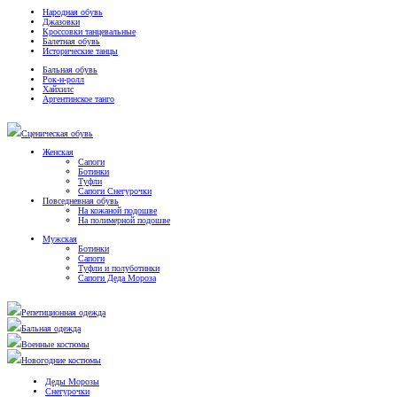
Народная обувь
Джазовки
Кроссовки танцевальные
Балетная обувь
Исторические танцы
Бальная обувь
Рок-н-ролл
Хайхилс
Аргентинское танго
Сценическая обувь
Женская
Сапоги
Ботинки
Туфли
Сапоги Снегурочки
Повседневная обувь
На кожаной подошве
На полимерной подошве
Мужская
Ботинки
Сапоги
Туфли и полуботинки
Сапоги Деда Мороза
Репетиционная одежда
Бальная одежда
Военные костюмы
Новогодние костюмы
Деды Морозы
Снегурочки