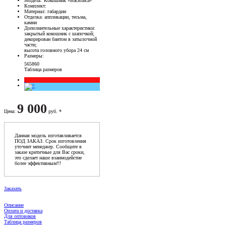
Модель
: Кокошник «Василиса»
Комплект
:
Материал
: габардин
Отделка
: аппликации, тесьма,
камни
Дополнительные характеристики
:
закрытый кокошник с шапочкой;
декорирован бантом в затылочной
части;
высота головного убора 24 см
Размеры
:
56
58
60
Таблица размеров
9 000
Цена
:
руб. *
Данная модель изготавливается
ПОД ЗАКАЗ. Срок изготовления
уточнит менеджер. Сообщите в
заказе критичные для Вас сроки,
это сделает наше взаимодейстие
более эффективным!!!
Заказать
Описание
Оплата и доставка
Для оптовиков
Таблица размеров