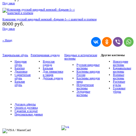
Под заказ
Кокошник русский народный женский «Барыня-1» с шапочкой и платком
8000 руб.
Под заказ
« Назад
Танцевальная обувь
Репетиционная одежда
Народные и исторические
Другие костюмы
костюмы
Народная
Взрослая
Новогодние
обувь
одежда
Русские-народные
костюмы
Балетки
Бальная
костюмы
Карнавальные
Джазовки
Для гимнастики
Костюмы народов
костюмы
Сценическая
и танцев
России
Военные
обувь
Детская одежда
Костюмы народов
костюмы
Бальная
мира
Ростовые
обувь
Исторические
куклы
костюмы
Головные
Эстрадные
уборы
костюмы
Договор оферты
Оплата и доставка
Гарантия и возрат
Персональные данные