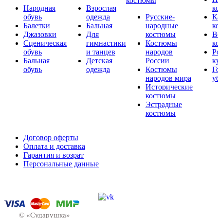
костюмы
Народная
Взрослая
к
обувь
одежда
Русские-
К
Балетки
Бальная
народные
к
Джазовки
Для
костюмы
В
Сценическая
гимнастики
Костюмы
к
обувь
и танцев
народов
Р
Бальная
Детская
России
к
обувь
одежда
Костюмы
Г
народов мира
у
Исторические
костюмы
Эстрадные
костюмы
Договор оферты
Оплата и доставка
Гарантия и возрат
Персональные данные
© «Сударушка»