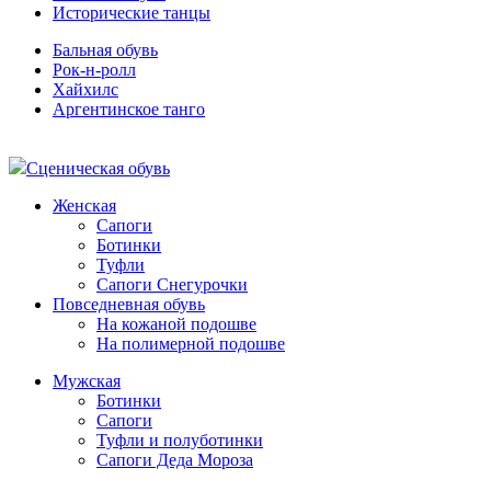
Исторические танцы
Бальная обувь
Рок-н-ролл
Хайхилс
Аргентинское танго
Сценическая обувь
Женская
Сапоги
Ботинки
Туфли
Сапоги Снегурочки
Повседневная обувь
На кожаной подошве
На полимерной подошве
Мужская
Ботинки
Сапоги
Туфли и полуботинки
Сапоги Деда Мороза