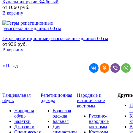
Купальник рукав 3/4 белый
от
1060 руб.
В корзину
Гетры репетиционные разогревочные длиной 60 см
от
936 руб.
В корзину
« Назад
Танцевальная
Репетиционная
Народные и
Други
обувь
одежда
исторические
Н
костюмы
Народная
Взрослая
к
обувь
одежда
Русские-
К
Балетки
Бальная
народные
к
Джазовки
Для
костюмы
В
Сценическая
гимнастики
Костюмы
к