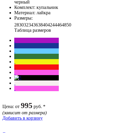
черный
Комплект
: купальник
Материал
: лайкра
Размеры
:
28
30
32
34
36
38
40
42
44
46
48
50
Таблица размеров
995
Цена
: от
руб. *
(зависит от размера)
Добавить в корзину