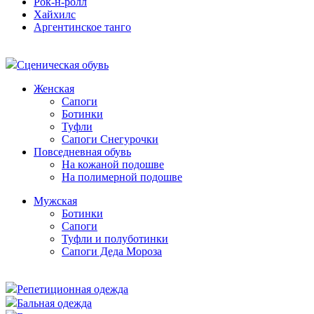
Рок-н-ролл
Хайхилс
Аргентинское танго
Сценическая обувь
Женская
Сапоги
Ботинки
Туфли
Сапоги Снегурочки
Повседневная обувь
На кожаной подошве
На полимерной подошве
Мужская
Ботинки
Сапоги
Туфли и полуботинки
Сапоги Деда Мороза
Репетиционная одежда
Бальная одежда