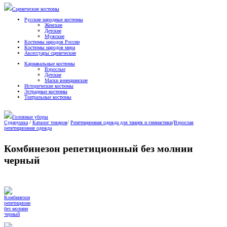
Сценические костюмы
Русские народные костюмы
Женские
Детские
Мужские
Костюмы народов России
Костюмы народов мира
Аксессуары сценические
Карнавальные костюмы
Взрослые
Детские
Маски венецианские
Исторические костюмы
Эстрадные костюмы
Театральные костюмы
Головные уборы
Сударушка
/
Каталог товаров
/
Репетиционная одежда для танцев и гимнастики
/
Взрослая
репетиционная одежда
Комбинезон репетиционный без молнии
черный