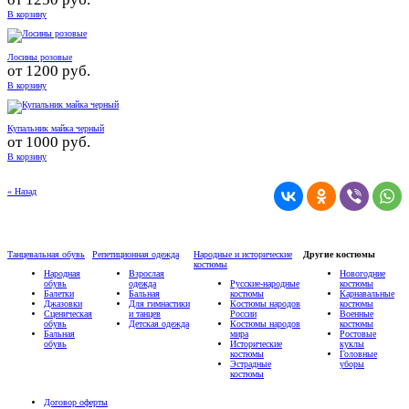
В корзину
Лосины розовые
от
1200 руб.
В корзину
Купальник майка черный
от
1000 руб.
В корзину
« Назад
Танцевальная обувь
Репетиционная одежда
Народные и исторические
Другие костюмы
костюмы
Народная
Взрослая
Новогодние
обувь
одежда
Русские-народные
костюмы
Балетки
Бальная
костюмы
Карнавальные
Джазовки
Для гимнастики
Костюмы народов
костюмы
Сценическая
и танцев
России
Военные
обувь
Детская одежда
Костюмы народов
костюмы
Бальная
мира
Ростовые
обувь
Исторические
куклы
костюмы
Головные
Эстрадные
уборы
костюмы
Договор оферты