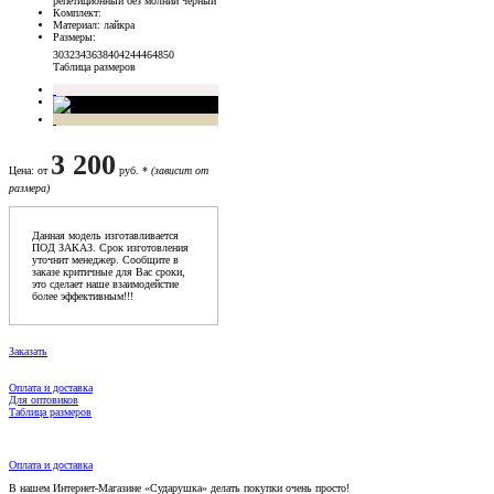
репетиционный без молнии черный
Комплект
:
Материал
: лайкра
Размеры
:
30
32
34
36
38
40
42
44
46
48
50
Таблица размеров
3 200
Цена
: от
руб. *
(зависит от
размера)
Данная модель изготавливается
ПОД ЗАКАЗ. Срок изготовления
уточнит менеджер. Сообщите в
заказе критичные для Вас сроки,
это сделает наше взаимодейстие
более эффективным!!!
Заказать
Оплата и доставка
Для оптовиков
Таблица размеров
Оплата и доставка
В нашем Интернет-Магазине «Сударушка» делать покупки очень просто!