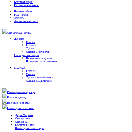
Балетная обувь
Исторические танцы
Бальная обувь
Рок-н-ролл
Хайхилс
Аргентинское танго
Сценическая обувь
Женская
Сапоги
Ботинки
Туфли
Сапоги Снегурочки
Повседневная обувь
На кожаной подошве
На полимерной подошве
Мужская
Ботинки
Сапоги
Туфли и полуботинки
Сапоги Деда Мороза
Репетиционная одежда
Бальная одежда
Военные костюмы
Новогодние костюмы
Деды Морозы
Снегурочки
Снеговики
Костюмы Елки
Новогодние аксессуары