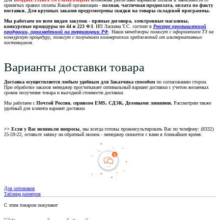
принятых правил оплаты Вашей организации -
полная, частичная предоплата, оплата по факту
поставки. Для крупных заказов предусмотрены скидки на товары складской программы.
Мы работаем по всем видам закупок - прямые договора, электронные магазины,
конкурсные процедуры по 44 и 223 ФЗ
. ИП Ласкина Т.С. состоит в
Реестре промышленной
продукции, произведенной на территории РФ
. Наши м
енеджеры помогут с оформлением ТЗ на
конкурсную процедуру, помогут с получением коммерческих предложений от альтернативных
поставщиков.
Варианты доставки товара
Доставка осуществляется любым удобным для Заказчика способом
по согласованию сторон.
При обработке заказов менеджер просчитывает оптимальный вариант доставки с учетом желаемых
сроков получения товара и выгодной стоимости доставки.
Мы работаем с
Почтой России, сервисом EMS, СДЭК, Деловыми линиями.
Рассмотрим также
удобный для клиента вариант доставки.
>> Если у Вас возникли вопросы
, мы всегда готовы проконсультировать Вас по телефону: (8332)
25-59-22, оставьте заявку на обратный звонок - менеджер свяжется с вами в ближайшее время.
Для оптовиков
Таблица размеров
С этим товаром покупают