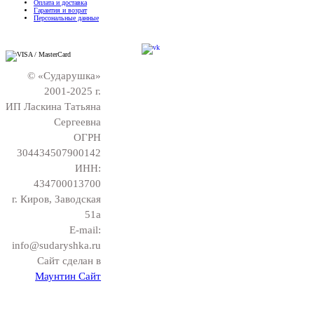
Оплата и доставка
Гарантия и возрат
Персональные данные
© «Сударушка»
2001-2025 г.
ИП Ласкина Татьяна
Сергеевна
ОГРН
304434507900142
ИНН:
434700013700
г. Киров, Заводская
51а
E-mail:
info@sudaryshka.ru
Сайт сделан в
Маунтин Сайт