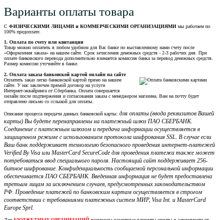
Варианты оплаты товара
С
ФИЗИЧЕСКИМИ ЛИЦАМИ и КОММЕРЧЕСКИМИ ОРГАНИЗАЦИЯМИ
мы работаем по
100% предоплате.
1. Оплата по счету или квитанции
Товар можно оплатить в любом удобном для Вас банке по выставленному нами счету после
«Оформления заказа» на нашем сайте. Срок зачисления денежных средств - 2-3 рабочих дня. При
оплате банковского перевода дополнительно взимается комиссия банка за перевод денежных средств.
Размер комиссии уточняйте в банке.
2. Оплата заказа банковской картой онлайн на сайте
Оплатить заказ легко банковской картой прямо на нашем
сайте. У нас заключен прямой договор на услуги
Интернет-эквайринга от Сбербанка. Оплата совершается
онлайн после подтвержения и согласования заказа с менеджером магазина. Вам на почту будет
отправлено письмо со сслыкой для оплаты.
для оплаты (ввода реквизитов Вашей
Описание процесса передачи данных банковской карты:
карты) Вы будете перенаправлены на платежный шлюз ПАО СБЕРБАНК.
Соединение с платежным шлюзом и передача информации осуществляется в
защищенном режиме с использованием протокола шифрования SSL. В случае если
Ваш банк поддерживает технологию безопасного проведения интернет-платежей
Verified By Visa или MasterCard SecureCode для проведения платежа также может
потребоваться ввод специального пароля. Настоящий сайт поддерживает 256-
битное шифрование. Конфиденциальность сообщаемой персональной информации
обеспечивается ПАО СБЕРБАНК. Введенная информация не будет предоставлена
третьим лицам за исключением случаев, предусмотренных законодательством
РФ. Проведение платежей по банковским картам осуществляется в строгом
соответствии с требованиями платежных систем МИР, Visa Int. и MasterCard
Europe Sprl.
Для
БЮДЖЕТНЫХ ОРГАНИЗАЦИЙ
возможны различные варианты оплаты в зависимости от