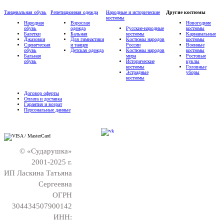
Танцевальная обувь
Репетиционная одежда
Народные и исторические
Другие костюмы
костюмы
Народная
Взрослая
Новогодние
обувь
одежда
Русские-народные
костюмы
Балетки
Бальная
костюмы
Карнавальные
Джазовки
Для гимнастики
Костюмы народов
костюмы
Сценическая
и танцев
России
Военные
обувь
Детская одежда
Костюмы народов
костюмы
Бальная
мира
Ростовые
обувь
Исторические
куклы
костюмы
Головные
Эстрадные
уборы
костюмы
Договор оферты
Оплата и доставка
Гарантия и возрат
Персональные данные
© «Сударушка»
2001-2025 г.
ИП Ласкина Татьяна
Сергеевна
ОГРН
304434507900142
ИНН: