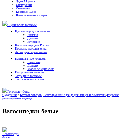
Деды Морозы
Снегурочки
Снеговики
Костюмы Елки
Новогодние аксессуары
Сценические костюмы
Русские народные костюмы
Женские
Детские
Мужские
Костюмы народов России
Костюмы народов мира
Аксессуары сценические
Карнавальные костюмы
Взрослые
Детские
Маски венецианские
Исторические костюмы
Эстрадные костюмы
Театральные костюмы
Головные уборы
Сударушка
/
Каталог товаров
/
Репетиционная одежда для танцев и гимнастики
/
Взрослая
репетиционная одежда
Велосипедки белые