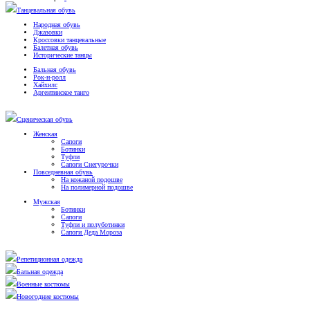
Танцевальная обувь
Народная обувь
Джазовки
Кроссовки танцевальные
Балетная обувь
Исторические танцы
Бальная обувь
Рок-н-ролл
Хайхилс
Аргентинское танго
Сценическая обувь
Женская
Сапоги
Ботинки
Туфли
Сапоги Снегурочки
Повседневная обувь
На кожаной подошве
На полимерной подошве
Мужская
Ботинки
Сапоги
Туфли и полуботинки
Сапоги Деда Мороза
Репетиционная одежда
Бальная одежда
Военные костюмы
Новогодние костюмы