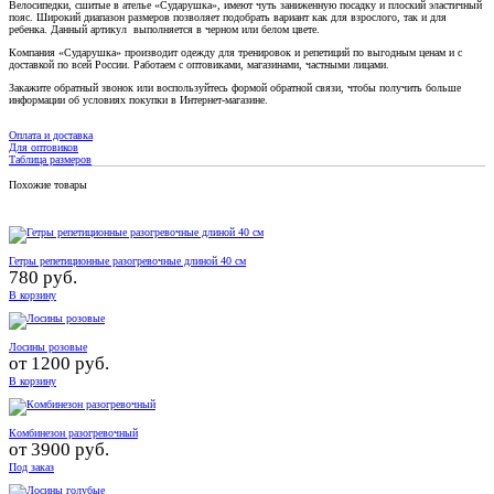
Велосипедки, сшитые в ателье «Сударушка», имеют чуть заниженную посадку и плоский эластичный
пояс. Широкий диапазон размеров позволяет подобрать вариант как для взрослого, так и для
ребенка. Данный артикул выполняется в черном или белом цвете.
Компания «Сударушка» производит одежду для тренировок и репетиций по выгодным ценам и с
доставкой по всей России. Работаем с оптовиками, магазинами, частными лицами.
Закажите обратный звонок или воспользуйтесь формой обратной связи, чтобы получить больше
информации об условиях покупки в Интернет-магазине.
Оплата и доставка
Для оптовиков
Таблица размеров
Похожие товары
Гетры репетиционные разогревочные длиной 40 см
780 руб.
В корзину
Лосины розовые
от
1200 руб.
В корзину
Комбинезон разогревочный
от
3900 руб.
Под заказ