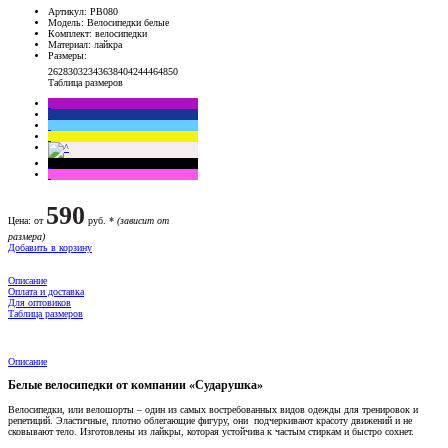
Артикул
: РВ080
Модель
: Велосипедки белые
Комплект
: велосипедки
Материал
: лайкра
Размеры
:
26
28
30
32
34
36
38
40
42
44
46
48
50
Таблица размеров
590
Цена
: от
руб. *
(зависит от
размера)
Добавить в корзину
Описание
Оплата и доставка
Для оптовиков
Таблица размеров
Описание
Белые велосипедки от компании «Сударушка»
Велосипедки, или велошорты – один из самых востребованных видов одежды для тренировок и
репетиций. Эластичные, плотно облегающие фигуру, они подчеркивают красоту движений и не
сковывают тело. Изготовлены из лайкры, которая устойчива к частым стиркам и быстро сохнет.