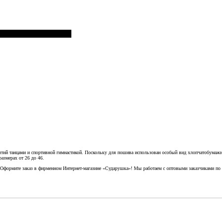
ий танцами и спортивной гимнастикой. Поскольку для пошива использован особый вид хлопчатобумажной
азмерах от 26 до 46.
Оформите заказ в фирменном Интернет-магазине «Сударушка»! Мы работаем с оптовыми заказчиками по в