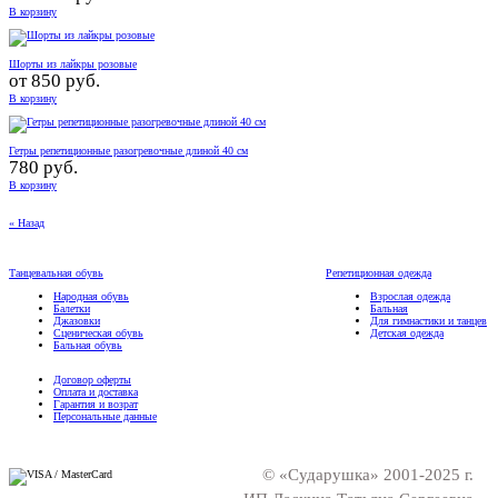
В корзину
Шорты из лайкры розовые
от
850 руб.
В корзину
Гетры репетиционные разогревочные длиной 40 см
780 руб.
В корзину
« Назад
Танцевальная обувь
Репетиционная одежда
Народная обувь
Взрослая одежда
Балетки
Бальная
Джазовки
Для гимнастики и танцев
Сценическая обувь
Детская одежда
Бальная обувь
Договор оферты
Оплата и доставка
Гарантия и возрат
Персональные данные
© «Сударушка» 2001-2025 г.