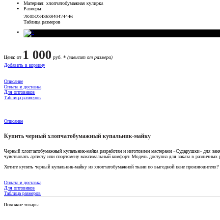
Материал
: хлопчатобумажная кулирка
Размеры
:
28
30
32
34
36
38
40
42
44
46
Таблица размеров
1 000
Цена
: от
руб. *
(зависит от размера)
Добавить в корзину
Описание
Оплата и доставка
Для оптовиков
Таблица размеров
Описание
Купить черный хлопчатобумажный купальник-майку
Черный хлопчатобумажный купальник-майка разработан и изготовлен мастерами «Сударушки» для занят
чувствовать артисту или спортсмену максимальный комфорт. Модель доступна для заказа в различных р
Хотите купить черный купальник-майку из хлопчатобумажной ткани по выгодной цене производителя? 
Оплата и доставка
Для оптовиков
Таблица размеров
Похожие товары