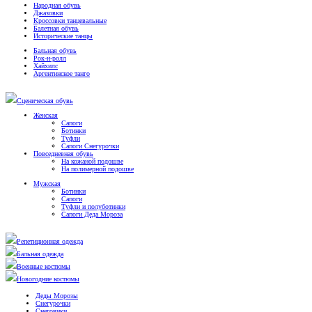
Народная обувь
Джазовки
Кроссовки танцевальные
Балетная обувь
Исторические танцы
Бальная обувь
Рок-н-ролл
Хайхилс
Аргентинское танго
Сценическая обувь
Женская
Сапоги
Ботинки
Туфли
Сапоги Снегурочки
Повседневная обувь
На кожаной подошве
На полимерной подошве
Мужская
Ботинки
Сапоги
Туфли и полуботинки
Сапоги Деда Мороза
Репетиционная одежда
Бальная одежда
Военные костюмы
Новогодние костюмы
Деды Морозы
Снегурочки
Снеговики