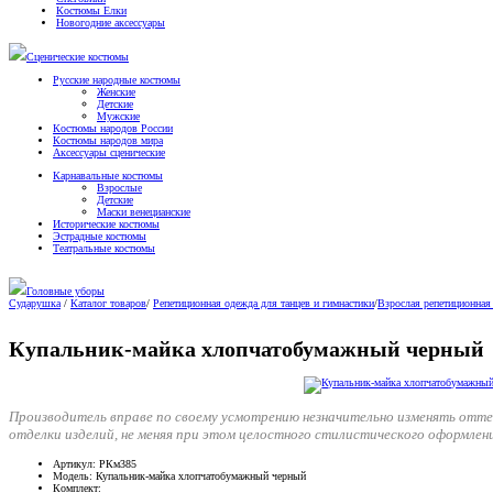
Костюмы Елки
Новогодние аксессуары
Сценические костюмы
Русские народные костюмы
Женские
Детские
Мужские
Костюмы народов России
Костюмы народов мира
Аксессуары сценические
Карнавальные костюмы
Взрослые
Детские
Маски венецианские
Исторические костюмы
Эстрадные костюмы
Театральные костюмы
Головные уборы
Сударушка
/
Каталог товаров
/
Репетиционная одежда для танцев и гимнастики
/
Взрослая репетиционная
Купальник-майка хлопчатобумажный черный
Производитель вправе по своему усмотрению незначительно изменять отт
отделки изделий, не меняя при этом целостного стилистического оформлен
Артикул
: РКм385
Модель
: Купальник-майка хлопчатобумажный черный
Комплект
: