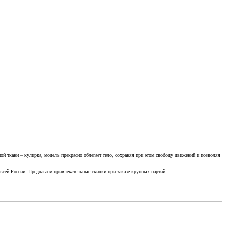
 ткани – кулирка, модель прекрасно облегает тело, сохраняя при этом свободу движений и позволяя
сей России. Предлагаем привлекательные скидки при заказе крупных партий.