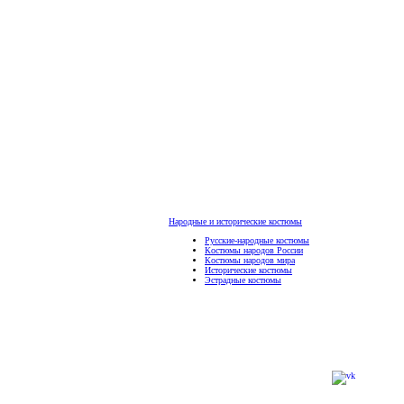
Народные и исторические костюмы
Русские-народные костюмы
Костюмы народов России
Костюмы народов мира
Исторические костюмы
Эстрадные костюмы