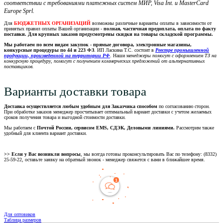
соответствии с требованиями платежных систем МИР, Visa Int. и MasterCard
Europe Sprl.
Для
БЮДЖЕТНЫХ ОРГАНИЗАЦИЙ
возможны различные варианты оплаты в зависимости от
принятых правил оплаты Вашей организации -
полная, частичная предоплата, оплата по факту
поставки. Для крупных заказов предусмотрены скидки на товары складской программы.
Мы работаем по всем видам закупок - прямые договора, электронные магазины,
конкурсные процедуры по 44 и 223 ФЗ
. ИП Ласкина Т.С. состоит в
Реестре промышленной
продукции, произведенной на территории РФ
. Наши м
енеджеры помогут с оформлением ТЗ на
конкурсную процедуру, помогут с получением коммерческих предложений от альтернативных
поставщиков.
Варианты доставки товара
Доставка осуществляется любым удобным для Заказчика способом
по согласованию сторон.
При обработке заказов менеджер просчитывает оптимальный вариант доставки с учетом желаемых
сроков получения товара и выгодной стоимости доставки.
Мы работаем с
Почтой России, сервисом EMS, СДЭК, Деловыми линиями.
Рассмотрим также
удобный для клиента вариант доставки.
>> Если у Вас возникли вопросы
, мы всегда готовы проконсультировать Вас по телефону: (8332)
25-59-22, оставьте заявку на обратный звонок - менеджер свяжется с вами в ближайшее время.
Для оптовиков
Таблица размеров