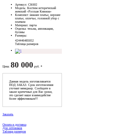
Артикул
: СК602
Модель
: Костюм исторический
женский «Русская Княжна»
Комплект
: нижнее платье, верхнее
платье, оплечье, головной убор с
платком
Материал
: парча
Отделка
: тесьма, аппликации,
бусины
Размеры
:
42
44
46
48
50
52
Таблица размеров
80 000
Цена
:
руб. *
Данная модель изготавливается
ПОД ЗАКАЗ. Срок изготовления
уточнит менеджер. Сообщите в
заказе критичные для Вас сроки,
это сделает наше взаимодейстие
более эффективным!!!
Заказать
Оплата и доставка
Для оптовиков
Таблица размеров