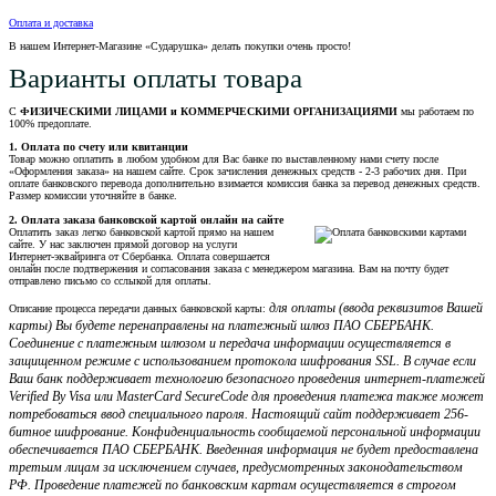
Оплата и доставка
В нашем Интернет-Магазине «Сударушка» делать покупки очень просто!
Варианты оплаты товара
С
ФИЗИЧЕСКИМИ ЛИЦАМИ и КОММЕРЧЕСКИМИ ОРГАНИЗАЦИЯМИ
мы работаем по
100% предоплате.
1. Оплата по счету или квитанции
Товар можно оплатить в любом удобном для Вас банке по выставленному нами счету после
«Оформления заказа» на нашем сайте. Срок зачисления денежных средств - 2-3 рабочих дня. При
оплате банковского перевода дополнительно взимается комиссия банка за перевод денежных средств.
Размер комиссии уточняйте в банке.
2. Оплата заказа банковской картой онлайн на сайте
Оплатить заказ легко банковской картой прямо на нашем
сайте. У нас заключен прямой договор на услуги
Интернет-эквайринга от Сбербанка. Оплата совершается
онлайн после подтвержения и согласования заказа с менеджером магазина. Вам на почту будет
отправлено письмо со сслыкой для оплаты.
для оплаты (ввода реквизитов Вашей
Описание процесса передачи данных банковской карты:
карты) Вы будете перенаправлены на платежный шлюз ПАО СБЕРБАНК.
Соединение с платежным шлюзом и передача информации осуществляется в
защищенном режиме с использованием протокола шифрования SSL. В случае если
Ваш банк поддерживает технологию безопасного проведения интернет-платежей
Verified By Visa или MasterCard SecureCode для проведения платежа также может
потребоваться ввод специального пароля. Настоящий сайт поддерживает 256-
битное шифрование. Конфиденциальность сообщаемой персональной информации
обеспечивается ПАО СБЕРБАНК. Введенная информация не будет предоставлена
третьим лицам за исключением случаев, предусмотренных законодательством
РФ. Проведение платежей по банковским картам осуществляется в строгом