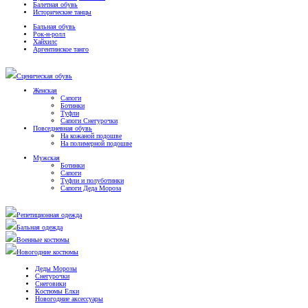
Балетная обувь
Исторические танцы
Бальная обувь
Рок-н-ролл
Хайхилс
Аргентинское танго
Сценическая обувь
Женская
Сапоги
Ботинки
Туфли
Сапоги Снегурочки
Повседневная обувь
На кожаной подошве
На полимерной подошве
Мужская
Ботинки
Сапоги
Туфли и полуботинки
Сапоги Деда Мороза
Репетиционная одежда
Бальная одежда
Военные костюмы
Новогодние костюмы
Деды Морозы
Снегурочки
Снеговики
Костюмы Елки
Новогодние аксессуары