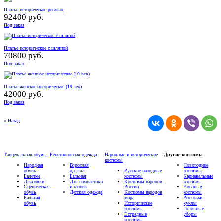
Платье историческое розовое
92400 руб.
Под заказ
Платье историческое с шляпой
70800 руб.
Под заказ
Платье женское историческое (19 век)
42000 руб.
Под заказ
« Назад
Танцевальная обувь
Репетиционная одежда
Народные и исторические
Другие костюмы
костюмы
Народная
Взрослая
Новогодние
обувь
одежда
Русские-народные
костюмы
Балетки
Бальная
костюмы
Карнавальные
Джазовки
Для гимнастики
Костюмы народов
костюмы
Сценическая
и танцев
России
Военные
обувь
Детская одежда
Костюмы народов
костюмы
Бальная
мира
Ростовые
обувь
Исторические
куклы
костюмы
Головные
Эстрадные
уборы
костюмы