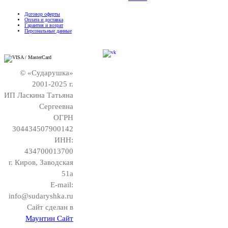
Договор оферты
Оплата и доставка
Гарантия и возрат
Персональные данные
© «Сударушка»
2001-2025 г.
ИП Ласкина Татьяна
Сергеевна
ОГРН
304434507900142
ИНН:
434700013700
г. Киров, Заводская
51а
E-mail:
info@sudaryshka.ru
Сайт сделан в
Маунтин Сайт