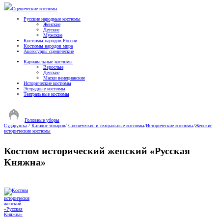
Сценические костюмы
Русские народные костюмы
Женские
Детские
Мужские
Костюмы народов России
Костюмы народов мира
Аксессуары сценические
Карнавальные костюмы
Взрослые
Детские
Маски венецианские
Исторические костюмы
Эстрадные костюмы
Театральные костюмы
Головные уборы
Сударушка
/
Каталог товаров
/
Сценические и театральные костюмы
/
Исторические костюмы
/
Женские
исторические костюмы
Костюм исторический женский «Русская
Княжна»