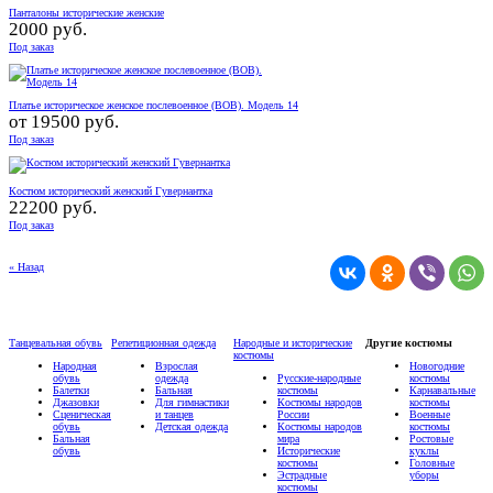
Панталоны исторические женские
2000 руб.
Под заказ
Платье историческое женское послевоенное (ВОВ). Модель 14
от
19500 руб.
Под заказ
Костюм исторический женский Гувернантка
22200 руб.
Под заказ
« Назад
Танцевальная обувь
Репетиционная одежда
Народные и исторические
Другие костюмы
костюмы
Народная
Взрослая
Новогодние
обувь
одежда
Русские-народные
костюмы
Балетки
Бальная
костюмы
Карнавальные
Джазовки
Для гимнастики
Костюмы народов
костюмы
Сценическая
и танцев
России
Военные
обувь
Детская одежда
Костюмы народов
костюмы
Бальная
мира
Ростовые
обувь
Исторические
куклы
костюмы
Головные
Эстрадные
уборы
костюмы