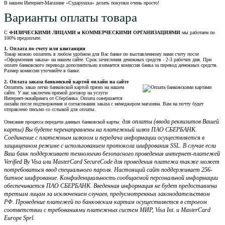
В нашем Интернет-Магазине «Сударушка» делать покупки очень просто!
Варианты оплаты товара
С
ФИЗИЧЕСКИМИ ЛИЦАМИ и КОММЕРЧЕСКИМИ ОРГАНИЗАЦИЯМИ
мы работаем по
100% предоплате.
1. Оплата по счету или квитанции
Товар можно оплатить в любом удобном для Вас банке по выставленному нами счету после
«Оформления заказа» на нашем сайте. Срок зачисления денежных средств - 2-3 рабочих дня. При
оплате банковского перевода дополнительно взимается комиссия банка за перевод денежных средств.
Размер комиссии уточняйте в банке.
2. Оплата заказа банковской картой онлайн на сайте
Оплатить заказ легко банковской картой прямо на нашем
сайте. У нас заключен прямой договор на услуги
Интернет-эквайринга от Сбербанка. Оплата совершается
онлайн после подтвержения и согласования заказа с менеджером магазина. Вам на почту будет
отправлено письмо со сслыкой для оплаты.
для оплаты (ввода реквизитов Вашей
Описание процесса передачи данных банковской карты:
карты) Вы будете перенаправлены на платежный шлюз ПАО СБЕРБАНК.
Соединение с платежным шлюзом и передача информации осуществляется в
защищенном режиме с использованием протокола шифрования SSL. В случае если
Ваш банк поддерживает технологию безопасного проведения интернет-платежей
Verified By Visa или MasterCard SecureCode для проведения платежа также может
потребоваться ввод специального пароля. Настоящий сайт поддерживает 256-
битное шифрование. Конфиденциальность сообщаемой персональной информации
обеспечивается ПАО СБЕРБАНК. Введенная информация не будет предоставлена
третьим лицам за исключением случаев, предусмотренных законодательством
РФ. Проведение платежей по банковским картам осуществляется в строгом
соответствии с требованиями платежных систем МИР, Visa Int. и MasterCard
Europe Sprl.