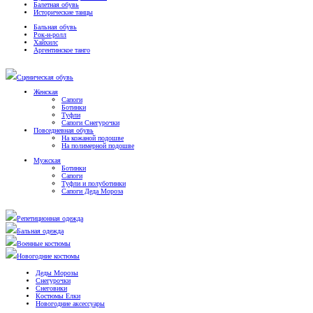
Балетная обувь
Исторические танцы
Бальная обувь
Рок-н-ролл
Хайхилс
Аргентинское танго
Сценическая обувь
Женская
Сапоги
Ботинки
Туфли
Сапоги Снегурочки
Повседневная обувь
На кожаной подошве
На полимерной подошве
Мужская
Ботинки
Сапоги
Туфли и полуботинки
Сапоги Деда Мороза
Репетиционная одежда
Бальная одежда
Военные костюмы
Новогодние костюмы
Деды Морозы
Снегурочки
Снеговики
Костюмы Елки
Новогодние аксессуары