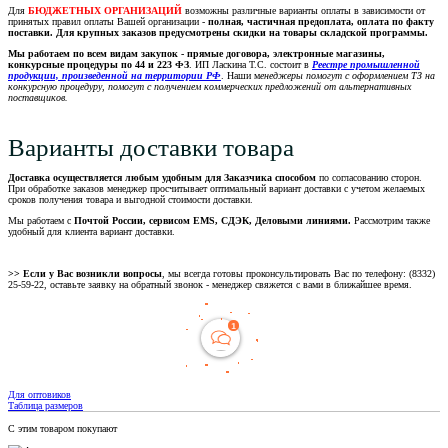
Для
БЮДЖЕТНЫХ ОРГАНИЗАЦИЙ
возможны различные варианты оплаты в зависимости от
принятых правил оплаты Вашей организации -
полная, частичная предоплата, оплата по факту
поставки. Для крупных заказов предусмотрены скидки на товары складской программы.
Мы работаем по всем видам закупок - прямые договора, электронные магазины,
конкурсные процедуры по 44 и 223 ФЗ
. ИП Ласкина Т.С. состоит в
Реестре промышленной
продукции, произведенной на территории РФ
. Наши м
енеджеры помогут с оформлением ТЗ на
конкурсную процедуру, помогут с получением коммерческих предложений от альтернативных
поставщиков.
Варианты доставки товара
Доставка осуществляется любым удобным для Заказчика способом
по согласованию сторон.
При обработке заказов менеджер просчитывает оптимальный вариант доставки с учетом желаемых
сроков получения товара и выгодной стоимости доставки.
Мы работаем с
Почтой России, сервисом EMS, СДЭК, Деловыми линиями.
Рассмотрим также
удобный для клиента вариант доставки.
>> Если у Вас возникли вопросы
, мы всегда готовы проконсультировать Вас по телефону: (8332)
25-59-22, оставьте заявку на обратный звонок - менеджер свяжется с вами в ближайшее время.
Для оптовиков
Таблица размеров
С этим товаром покупают