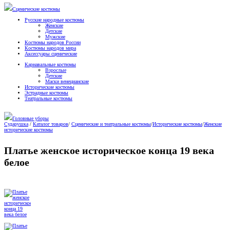
Сценические костюмы
Русские народные костюмы
Женские
Детские
Мужские
Костюмы народов России
Костюмы народов мира
Аксессуары сценические
Карнавальные костюмы
Взрослые
Детские
Маски венецианские
Исторические костюмы
Эстрадные костюмы
Театральные костюмы
Головные уборы
Сударушка
/
Каталог товаров
/
Сценические и театральные костюмы
/
Исторические костюмы
/
Женские
исторические костюмы
Платье женское историческое конца 19 века
белое