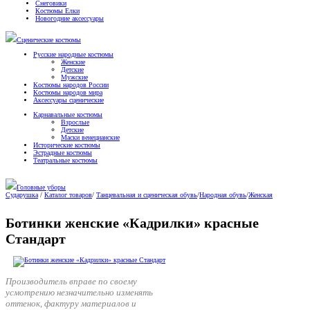
Снеговики
Костюмы Елки
Новогодние аксессуары
Сценические костюмы
Русские народные костюмы
Женские
Детские
Мужские
Костюмы народов России
Костюмы народов мира
Аксессуары сценические
Карнавальные костюмы
Взрослые
Детские
Маски венецианские
Исторические костюмы
Эстрадные костюмы
Театральные костюмы
Головные уборы
Сударушка
/
Каталог товаров
/
Танцевальная и сценическая обувь
/
Народная обувь
/
Женская
Ботинки женские «Кадрилки» красные
Стандарт
Производитель вправе по своему
усмотрению незначительно изменять
оттенок, фактуру материалов и