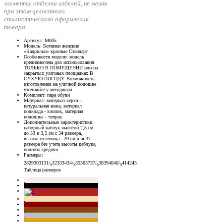
элементы отделки изделий, не меняя
при этом целостного
стилистического оформления
товара.
Артикул
: М005
Модель
: Ботинки женские
«Кадрилки» красные Стандарт
Особенности модели
: модель
предназначена для использования
ТОЛЬКО В ПОМЕЩЕНИИ или на
закрытых уличных площадках В
СУХУЮ ПОГОДУ. Возможность
изготовления на уличной подошве
уточняйте у менеджера
Комплект
: пара обуви
Материал
: материал верха -
натуральная кожа, материал
подклада - хлопок, материал
подошвы - чепрак
Дополнительные характеристики
:
наборный каблук высотой 2,5 см
до 33 и 3,5 см с 34 размера,
высота голенища - 20 см для 37
размера без учета высоты каблука,
полнота средняя
Размеры
:
28
29
30
31
31/
32
33
34
34/
35
36
37
37/
38
39
40
40/
41
42
43
5
5
5
5
Таблица размеров