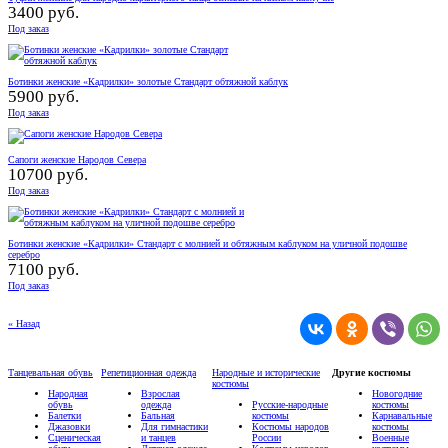
3400 руб.
Под заказ
Ботинки женские «Кадрилки» золотые Стандарт обтяжной каблук
5900 руб.
Под заказ
Сапоги женские Народов Севера
10700 руб.
Под заказ
Ботинки женские «Кадрилки» Стандарт с молнией и обтяжным каблуком на уличной подошве
серебро
7100 руб.
Под заказ
« Назад
Танцевальная обувь
Репетиционная одежда
Народные и исторические
Другие костюмы
костюмы
Народная
Взрослая
Новогодние
обувь
одежда
Русские-народные
костюмы
Балетки
Бальная
костюмы
Карнавальные
Джазовки
Для гимнастики
Костюмы народов
костюмы
Сценическая
и танцев
России
Военные