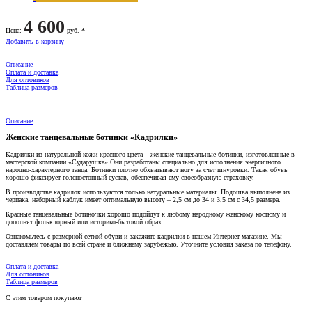
4 600
Цена
:
руб. *
Добавить в корзину
Описание
Оплата и доставка
Для оптовиков
Таблица размеров
Описание
Женские танцевальные ботинки «Кадрилки»
Кадрилки из натуральной кожи красного цвета – женские танцевальные ботинки, изготовленные в
мастерской компании «Сударушка» Они разработаны специально для исполнения энергичного
народно-характерного танца. Ботинки плотно обхватывают ногу за счет шнуровки. Такая обувь
хорошо фиксирует голеностопный сустав, обеспечивая ему своеобразную страховку.
В производстве кадрилок используются только натуральные материалы. Подошва выполнена из
черпака, наборный каблук имеет оптимальную высоту – 2,5 см до 34 и 3,5 см с 34,5 размера.
Красные танцевальные ботиночки хорошо подойдут к любому народному женскому костюму и
дополнят фольклорный или историко-бытовой образ.
Ознакомьтесь с размерной сеткой обуви и закажите кадрилки в нашем Интернет-магазине. Мы
доставляем товары по всей стране и ближнему зарубежью. Уточните условия заказа по телефону.
Оплата и доставка
Для оптовиков
Таблица размеров
С этим товаром покупают