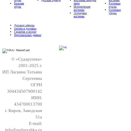
обувь
Детская одежда
Костюмы народов
костюмы
Бальная
мира
Ростовые
обувь
Исторические
куклы
костюмы
Головные
Эстрадные
уборы
костюмы
Договор оферты
Оплата и доставка
Гарантия и возрат
Персональные данные
© «Сударушка»
2001-2025 г.
ИП Ласкина Татьяна
Сергеевна
ОГРН
304434507900142
ИНН:
434700013700
г. Киров, Заводская
51а
E-mail:
info@sudaryshka.ru