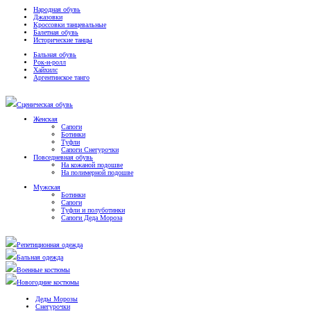
Народная обувь
Джазовки
Кроссовки танцевальные
Балетная обувь
Исторические танцы
Бальная обувь
Рок-н-ролл
Хайхилс
Аргентинское танго
Сценическая обувь
Женская
Сапоги
Ботинки
Туфли
Сапоги Снегурочки
Повседневная обувь
На кожаной подошве
На полимерной подошве
Мужская
Ботинки
Сапоги
Туфли и полуботинки
Сапоги Деда Мороза
Репетиционная одежда
Бальная одежда
Военные костюмы
Новогодние костюмы
Деды Морозы
Снегурочки