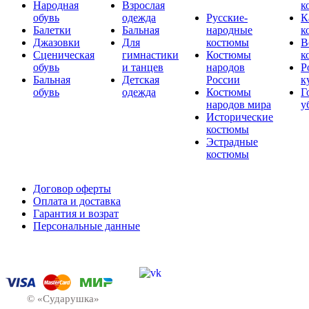
Народная
Взрослая
к
обувь
одежда
Русские-
К
Балетки
Бальная
народные
к
Джазовки
Для
костюмы
В
Сценическая
гимнастики
Костюмы
к
обувь
и танцев
народов
Р
Бальная
Детская
России
к
обувь
одежда
Костюмы
Г
народов мира
у
Исторические
костюмы
Эстрадные
костюмы
Договор оферты
Оплата и доставка
Гарантия и возрат
Персональные данные
© «Сударушка»