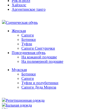
Рок-н-ролл
Хайхилс
Аргентинское танго
Сценическая обувь
Женская
Сапоги
Ботинки
Туфли
Сапоги Снегурочки
Повседневная обувь
На кожаной подошве
На полимерной подошве
Мужская
Ботинки
Сапоги
Туфли и полуботинки
Сапоги Деда Мороза
Репетиционная одежда
Бальная одежда