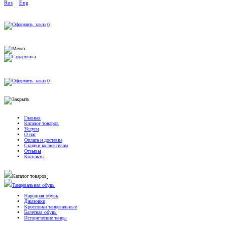
Rus
Eng
0
0
Главная
Каталог товаров
Услуги
О нас
Оплата и доставка
Скидки коллективам
Отзывы
Контакты
Каталог товаров
Танцевальная обувь
Народная обувь
Джазовки
Кроссовки танцевальные
Балетная обувь
Исторические танцы