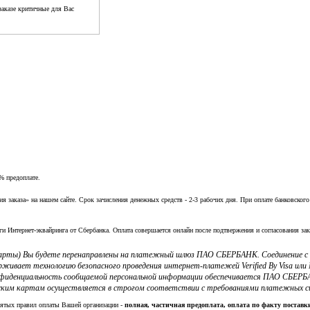
аказе критичные для Вас
% предоплате.
заказа» на нашем сайте. Срок зачисления денежных средств - 2-3 рабочих дня. При оплате банковского
ги Интернет-эквайринга от Сбербанка. Оплата совершается онлайн после подтвержения и согласования зак
 карты) Вы будете перенаправлены на платежный шлюз ПАО СБЕРБАНК. Соединение 
ерживает технологию безопасного проведения интернет-платежей Verified By Visa и
фиденциальность сообщаемой персональной информации обеспечивается ПАО СБЕРБА
ким картам осуществляется в строгом соответствии с требованиями платежных систе
нятых правил оплаты Вашей организации -
полная, частичная предоплата, оплата по факту постав