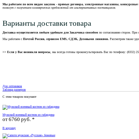
Мы работаем по всем видам закупок - прямые договора, электронные магазины, конкурсные 
помогут с получением коммерческих предложений от альтернативных поставщиков.
Варианты доставки товара
Доставка осуществляется любым удобным для Заказчика способом
по согласованию сторон. При 
Мы работаем с
Почтой России, сервисом EMS, СДЭК, Деловыми линиями.
Рассмотрим также удо
>> Если у Вас возникли вопросы
, мы всегда готовы проконсультировать Вас по телефону: (8332) 2
Для оптовиков
Таблица размеров
С этим товаром покупают
Мужской военный костюм из габардина
от
6760 руб. *
В корзину