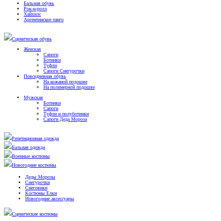
Бальная обувь
Рок-н-ролл
Хайхилс
Аргентинское танго
Сценическая обувь
Женская
Сапоги
Ботинки
Туфли
Сапоги Снегурочки
Повседневная обувь
На кожаной подошве
На полимерной подошве
Мужская
Ботинки
Сапоги
Туфли и полуботинки
Сапоги Деда Мороза
Репетиционная одежда
Бальная одежда
Военные костюмы
Новогодние костюмы
Деды Морозы
Снегурочки
Снеговики
Костюмы Елки
Новогодние аксессуары
Сценические костюмы