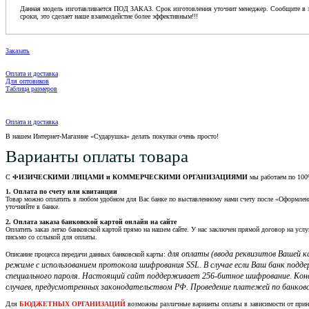
Данная модель изготавливается ПОД ЗАКАЗ. Срок изготовления уточнит менеджер. Сообщите в з
сроки, это сделает наше взаимодейстие более эффективным!!!
Заказать
Оплата и доставка
Для оптовиков
Таблица размеров
Оплата и доставка
В нашем Интернет-Магазине «Сударушка» делать покупки очень просто!
Варианты оплаты товара
С
ФИЗИЧЕСКИМИ ЛИЦАМИ и КОММЕРЧЕСКИМИ ОРГАНИЗАЦИЯМИ
мы работаем по 100
1. Оплата по счету или квитанции
Товар можно оплатить в любом удобном для Вас банке по выставленному нами счету после «Оформления 
уточняйте в банке.
2. Оплата заказа банковской картой онлайн на сайте
Оплатить заказ легко банковской картой прямо на нашем сайте. У нас заключен прямой договор на услу
письмо со сслыкой для оплаты.
для оплаты (ввода реквизитов Вашей
Описание процесса передачи данных банковской карты:
режиме с использованием протокола шифрования SSL. В случае если Ваш банк подд
специального пароля. Настоящий сайт поддерживает 256-битное шифрование. Кон
случаев, предусмотренных законодательством РФ. Проведение платежей по банковс
Для
БЮДЖЕТНЫХ ОРГАНИЗАЦИЙ
возможны различные варианты оплаты в зависимости от при