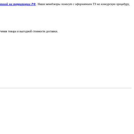
денной на территории РФ
. Наши м
енеджеры помогут с оформлением ТЗ на конкурсную процедуру,
чения товара и выгодной стоимости доставки.