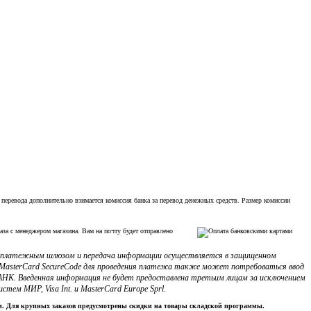
 перевода дополнительно взимается комиссия банка за перевод денежных средств. Размер комиссии
аза с менеджером магазина. Вам на почту будет отправлено
с платежным шлюзом и передача информации осуществляется в защищенном
ли MasterCard SecureCode для проведения платежа также может потребоваться ввод
НК. Введенная информация не будет предоставлена третьим лицам за исключением
м МИР, Visa Int. и MasterCard Europe Sprl.
ки. Для крупных заказов предусмотрены скидки на товары складской программы.