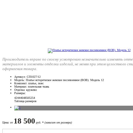
Производитель вправе по своему усмотрению незначительно изменять отте
материалов и элементы отделки изделий, не меняя при этом целостного ст
оформления товара.
Артикул
: СП1027/12
Модель
: Платье историческое женское послевоенное (ВОВ). Модель 12
Комплект
: платье, пояс
Материал
: плательная ткань
Отделка
: кружево
Размеры
:
42
44
46
48
50
52
54
Таблица размеров
18 500
Цена
: от
руб. *
(зависит от размера)