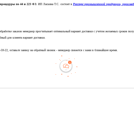
процедуры по 44 и 223 ФЗ
. ИП Ласкина Т.С. состоит в
Реестре промышленной продукции, произве
обработке заказов менеджер просчитывает оптимальный вариант доставки с учетом желаемых сроков полу
бный для клиента вариант доставки.
5-59-22, оставьте заявку на обратный звонок - менеджер свяжется с вами в ближайшее время.