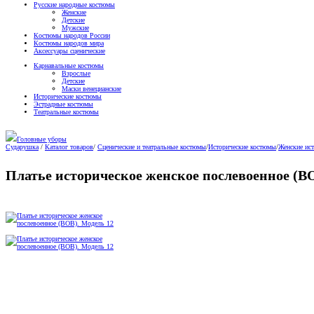
Русские народные костюмы
Женские
Детские
Мужские
Костюмы народов России
Костюмы народов мира
Аксессуары сценические
Карнавальные костюмы
Взрослые
Детские
Маски венецианские
Исторические костюмы
Эстрадные костюмы
Театральные костюмы
Головные уборы
Сударушка
/
Каталог товаров
/
Сценические и театральные костюмы
/
Исторические костюмы
/
Женские ис
Платье историческое женское послевоенное (ВО