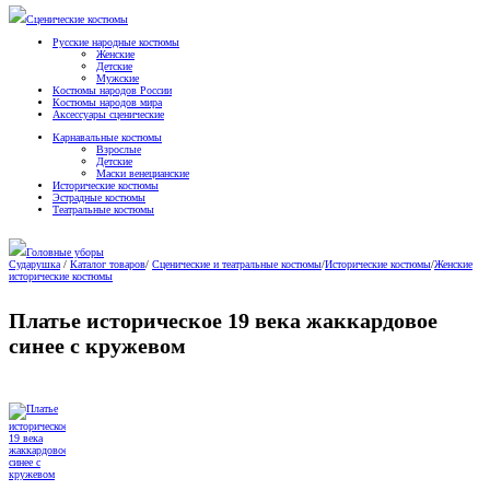
Сценические костюмы
Русские народные костюмы
Женские
Детские
Мужские
Костюмы народов России
Костюмы народов мира
Аксессуары сценические
Карнавальные костюмы
Взрослые
Детские
Маски венецианские
Исторические костюмы
Эстрадные костюмы
Театральные костюмы
Головные уборы
Сударушка
/
Каталог товаров
/
Сценические и театральные костюмы
/
Исторические костюмы
/
Женские
исторические костюмы
Платье историческое 19 века жаккардовое
синее с кружевом