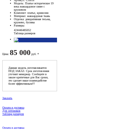
Артикул
: СП818
Модель
: Платье историческое 19
века жаккардовое синее с
кружевом
Комплект
: платье, кринолин
Материал
: жаккардовая ткань
Отделка
: декоративная тесьма,
кружево, бусины
Размеры
:
42
44
46
48
50
52
Таблица размеров
85 000
Цена
:
руб. *
Данная модель изготавливается
ПОД ЗАКАЗ. Срок изготовления
уточнит менеджер. Сообщите в
заказе критичные для Вас сроки,
это сделает наше взаимодейстие
более эффективным!!!
Заказать
Оплата и доставка
Для оптовиков
Таблица размеров
Оплата и доставка