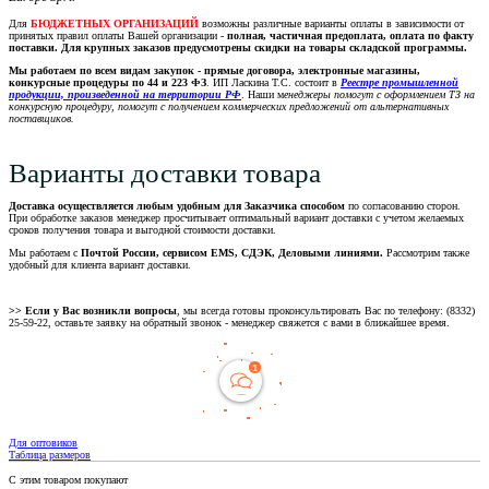
Для
БЮДЖЕТНЫХ ОРГАНИЗАЦИЙ
возможны различные варианты оплаты в зависимости от
принятых правил оплаты Вашей организации -
полная, частичная предоплата, оплата по факту
поставки. Для крупных заказов предусмотрены скидки на товары складской программы.
Мы работаем по всем видам закупок - прямые договора, электронные магазины,
конкурсные процедуры по 44 и 223 ФЗ
. ИП Ласкина Т.С. состоит в
Реестре промышленной
продукции, произведенной на территории РФ
. Наши м
енеджеры помогут с оформлением ТЗ на
конкурсную процедуру, помогут с получением коммерческих предложений от альтернативных
поставщиков.
Варианты доставки товара
Доставка осуществляется любым удобным для Заказчика способом
по согласованию сторон.
При обработке заказов менеджер просчитывает оптимальный вариант доставки с учетом желаемых
сроков получения товара и выгодной стоимости доставки.
Мы работаем с
Почтой России, сервисом EMS, СДЭК, Деловыми линиями.
Рассмотрим также
удобный для клиента вариант доставки.
>> Если у Вас возникли вопросы
, мы всегда готовы проконсультировать Вас по телефону: (8332)
25-59-22, оставьте заявку на обратный звонок - менеджер свяжется с вами в ближайшее время.
Для оптовиков
Таблица размеров
С этим товаром покупают