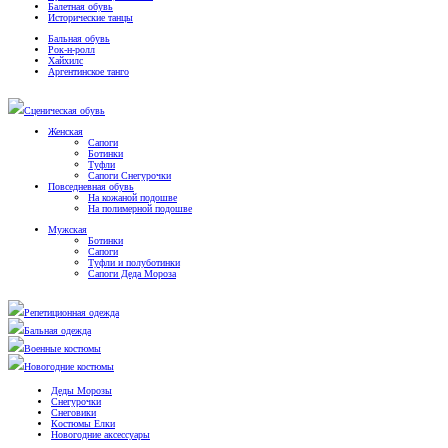
Балетная обувь
Исторические танцы
Бальная обувь
Рок-н-ролл
Хайхилс
Аргентинское танго
Сценическая обувь
Женская
Сапоги
Ботинки
Туфли
Сапоги Снегурочки
Повседневная обувь
На кожаной подошве
На полимерной подошве
Мужская
Ботинки
Сапоги
Туфли и полуботинки
Сапоги Деда Мороза
Репетиционная одежда
Бальная одежда
Военные костюмы
Новогодние костюмы
Деды Морозы
Снегурочки
Снеговики
Костюмы Елки
Новогодние аксессуары