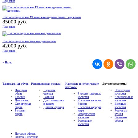
Под заказ
Платье историческое 19 века жаккардовое синее с кружевом
85000 руб.
Под заказ
Платье историческое женское фиолетовое
42000 руб.
Под заказ
« Назад
Танцевальная обувь
Репетиционная одежда
Народные и исторические
Другие костюмы
костюмы
Народная
Взрослая
Новогодние
обувь
одежда
Русские-народные
костюмы
Балетки
Бальная
костюмы
Карнавальные
Джазовки
Для гимнастики
Костюмы народов
костюмы
Сценическая
и танцев
России
Военные
обувь
Детская одежда
Костюмы народов
костюмы
Бальная
мира
Ростовые
обувь
Исторические
куклы
костюмы
Головные
Эстрадные
уборы
костюмы
Договор оферты
Оплата и доставка