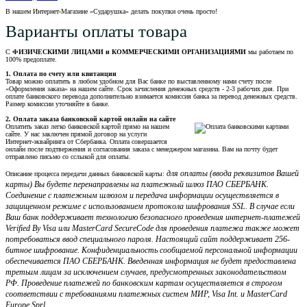
В нашем Интернет-Магазине «Сударушка» делать покупки очень просто!
Варианты оплаты товара
С
ФИЗИЧЕСКИМИ ЛИЦАМИ и КОММЕРЧЕСКИМИ ОРГАНИЗАЦИЯМИ
мы работаем по
100% предоплате.
1. Оплата по счету или квитанции
Товар можно оплатить в любом удобном для Вас банке по выставленному нами счету после
«Оформления заказа» на нашем сайте. Срок зачисления денежных средств - 2-3 рабочих дня. При
оплате банковского перевода дополнительно взимается комиссия банка за перевод денежных средств.
Размер комиссии уточняйте в банке.
2. Оплата заказа банковской картой онлайн на сайте
Оплатить заказ легко банковской картой прямо на нашем
сайте. У нас заключен прямой договор на услуги
Интернет-эквайринга от Сбербанка. Оплата совершается
онлайн после подтвержения и согласования заказа с менеджером магазина. Вам на почту будет
отправлено письмо со сслыкой для оплаты.
для оплаты (ввода реквизитов Вашей
Описание процесса передачи данных банковской карты:
карты) Вы будете перенаправлены на платежный шлюз ПАО СБЕРБАНК.
Соединение с платежным шлюзом и передача информации осуществляется в
защищенном режиме с использованием протокола шифрования SSL. В случае если
Ваш банк поддерживает технологию безопасного проведения интернет-платежей
Verified By Visa или MasterCard SecureCode для проведения платежа также может
потребоваться ввод специального пароля. Настоящий сайт поддерживает 256-
битное шифрование. Конфиденциальность сообщаемой персональной информации
обеспечивается ПАО СБЕРБАНК. Введенная информация не будет предоставлена
третьим лицам за исключением случаев, предусмотренных законодательством
РФ. Проведение платежей по банковским картам осуществляется в строгом
соответствии с требованиями платежных систем МИР, Visa Int. и MasterCard
Europe Sprl.