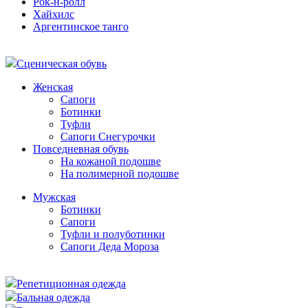
Рок-н-ролл
Хайхилс
Аргентинское танго
Сценическая обувь
Женская
Сапоги
Ботинки
Туфли
Сапоги Снегурочки
Повседневная обувь
На кожаной подошве
На полимерной подошве
Мужская
Ботинки
Сапоги
Туфли и полуботинки
Сапоги Деда Мороза
Репетиционная одежда
Бальная одежда