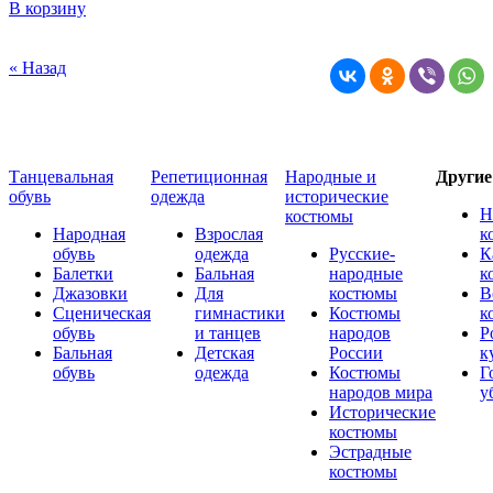
В корзину
« Назад
Танцевальная
Репетиционная
Народные и
Други
обувь
одежда
исторические
Н
костюмы
Народная
Взрослая
к
обувь
одежда
Русские-
К
Балетки
Бальная
народные
к
Джазовки
Для
костюмы
В
Сценическая
гимнастики
Костюмы
к
обувь
и танцев
народов
Р
Бальная
Детская
России
к
обувь
одежда
Костюмы
Г
народов мира
у
Исторические
костюмы
Эстрадные
костюмы