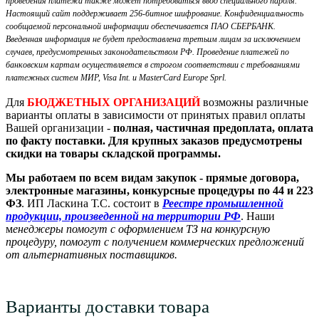
проведения платежа также может потребоваться ввод специального пароля.
Настоящий сайт поддерживает 256-битное шифрование. Конфиденциальность
сообщаемой персональной информации обеспечивается ПАО СБЕРБАНК.
Введенная информация не будет предоставлена третьим лицам за исключением
случаев, предусмотренных законодательством РФ. Проведение платежей по
банковским картам осуществляется в строгом соответствии с требованиями
платежных систем МИР, Visa Int. и MasterCard Europe Sprl.
Для
БЮДЖЕТНЫХ ОРГАНИЗАЦИЙ
возможны различные
варианты оплаты в зависимости от принятых правил оплаты
Вашей организации -
полная, частичная предоплата, оплата
по факту поставки. Для крупных заказов предусмотрены
скидки на товары складской программы.
Мы работаем по всем видам закупок - прямые договора,
электронные магазины, конкурсные процедуры по 44 и 223
ФЗ
. ИП Ласкина Т.С. состоит в
Реестре промышленной
продукции, произведенной на территории РФ
. Наши
м
енеджеры помогут с оформлением ТЗ на конкурсную
процедуру, помогут с получением коммерческих предложений
от альтернативных поставщиков.
Варианты доставки товара