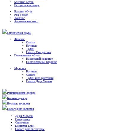
Балетная обувь
Исторические танцы
Бальная обувь
Рок-н-ролл
Хайхилс
Аргентинское танго
Сценическая обувь
Женская
Сапоги
Ботинки
Туфли
Сапоги Снегурочки
Повседневная обувь
На кожаной подошве
На полимерной подошве
Мужская
Ботинки
Сапоги
Туфли и полуботинки
Сапоги Деда Мороза
Репетиционная одежда
Бальная одежда
Военные костюмы
Новогодние костюмы
Деды Морозы
Снегурочки
Снеговики
Костюмы Елки
Новогодние аксессуары