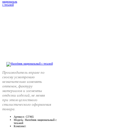
Производитель вправе по
своему усмотрению
незначительно изменять
оттенок, фактуру
материалов и элементы
отделки изделий, не меняя
при этом целостного
стилистического оформления
товара.
Артикул
: СГ965
Модель
: Налобник национальный с
тесьмой
Комплект
: