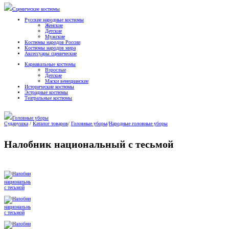
Сценические костюмы
Русские народные костюмы
Женские
Детские
Мужские
Костюмы народов России
Костюмы народов мира
Аксессуары сценические
Карнавальные костюмы
Взрослые
Детские
Маски венецианские
Исторические костюмы
Эстрадные костюмы
Театральные костюмы
Головные уборы
Сударушка
/
Каталог товаров
/
Головные уборы
/
Народные головные уборы
Налобник национальный с тесьмой