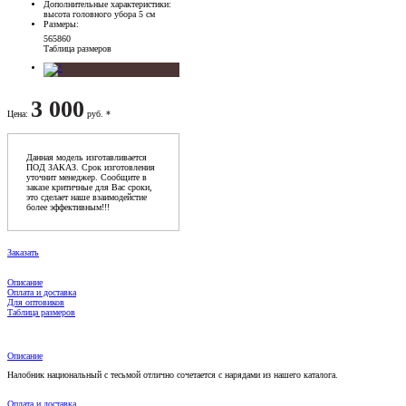
Дополнительные характеристики
:
высота головного убора 5 см
Размеры
:
56
58
60
Таблица размеров
3 000
Цена
:
руб. *
Данная модель изготавливается
ПОД ЗАКАЗ. Срок изготовления
уточнит менеджер. Сообщите в
заказе критичные для Вас сроки,
это сделает наше взаимодейстие
более эффективным!!!
Заказать
Описание
Оплата и доставка
Для оптовиков
Таблица размеров
Описание
Налобник национальный с тесьмой отлично сочетается с нарядами из нашего каталога.
Оплата и доставка