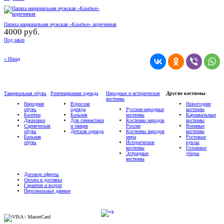
Папаха национальная мужская «Казачья» коричневая
4000 руб.
Под заказ
« Назад
Танцевальная обувь
Репетиционная одежда
Народные и исторические
Другие костюмы
костюмы
Народная
Взрослая
Новогодние
обувь
одежда
Русские-народные
костюмы
Балетки
Бальная
костюмы
Карнавальные
Джазовки
Для гимнастики
Костюмы народов
костюмы
Сценическая
и танцев
России
Военные
обувь
Детская одежда
Костюмы народов
костюмы
Бальная
мира
Ростовые
обувь
Исторические
куклы
костюмы
Головные
Эстрадные
уборы
костюмы
Договор оферты
Оплата и доставка
Гарантия и возрат
Персональные данные