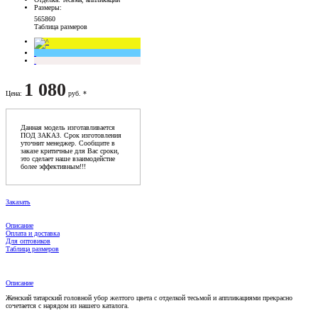
Размеры
:
56
58
60
Таблица размеров
1 080
Цена
:
руб. *
Данная модель изготавливается
ПОД ЗАКАЗ. Срок изготовления
уточнит менеджер. Сообщите в
заказе критичные для Вас сроки,
это сделает наше взаимодейстие
более эффективным!!!
Заказать
Описание
Оплата и доставка
Для оптовиков
Таблица размеров
Описание
Женский татарский головной убор желтого цвета с отделкой тесьмой и аппликациями прекрасно
сочетается с нарядом из нашего каталога.