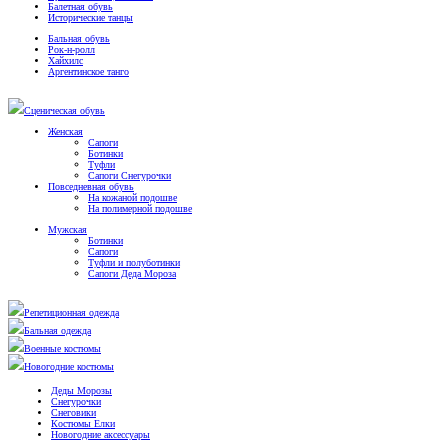
Балетная обувь
Исторические танцы
Бальная обувь
Рок-н-ролл
Хайхилс
Аргентинское танго
Сценическая обувь
Женская
Сапоги
Ботинки
Туфли
Сапоги Снегурочки
Повседневная обувь
На кожаной подошве
На полимерной подошве
Мужская
Ботинки
Сапоги
Туфли и полуботинки
Сапоги Деда Мороза
Репетиционная одежда
Бальная одежда
Военные костюмы
Новогодние костюмы
Деды Морозы
Снегурочки
Снеговики
Костюмы Елки
Новогодние аксессуары