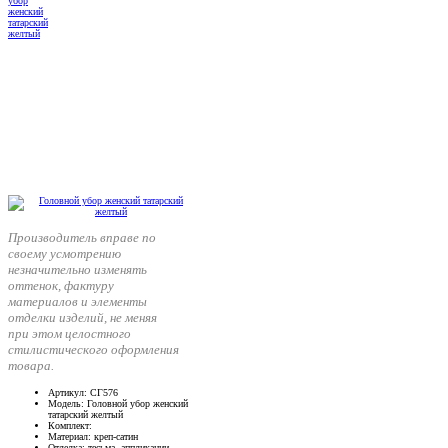
Производитель вправе по
своему усмотрению
незначительно изменять
оттенок, фактуру
материалов и элементы
отделки изделий, не меняя
при этом целостного
стилистического оформления
товара.
Артикул
: СГ576
Модель
: Головной убор женский
татарский желтый
Комплект
:
Материал
: креп-сатин
Отделка
: тесьма, аппликации