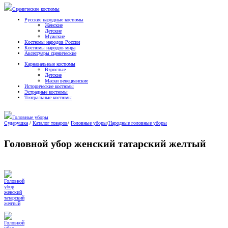
Сценические костюмы
Русские народные костюмы
Женские
Детские
Мужские
Костюмы народов России
Костюмы народов мира
Аксессуары сценические
Карнавальные костюмы
Взрослые
Детские
Маски венецианские
Исторические костюмы
Эстрадные костюмы
Театральные костюмы
Головные уборы
Сударушка
/
Каталог товаров
/
Головные уборы
/
Народные головные уборы
Головной убор женский татарский желтый