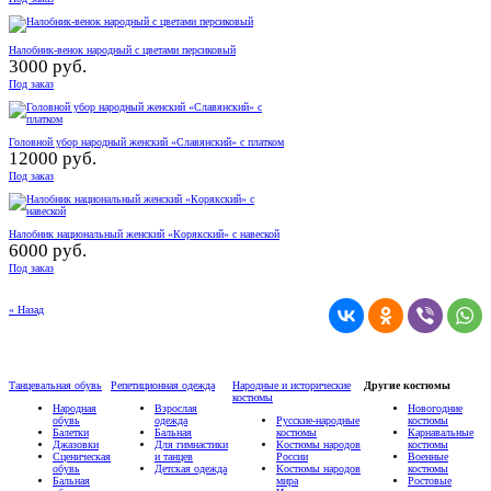
Налобник-венок народный с цветами персиковый
3000 руб.
Под заказ
Головной убор народный женский «Славянский» с платком
12000 руб.
Под заказ
Налобник национальный женский «Корякский» с навеской
6000 руб.
Под заказ
« Назад
Танцевальная обувь
Репетиционная одежда
Народные и исторические
Другие костюмы
костюмы
Народная
Взрослая
Новогодние
обувь
одежда
Русские-народные
костюмы
Балетки
Бальная
костюмы
Карнавальные
Джазовки
Для гимнастики
Костюмы народов
костюмы
Сценическая
и танцев
России
Военные
обувь
Детская одежда
Костюмы народов
костюмы
Бальная
мира
Ростовые