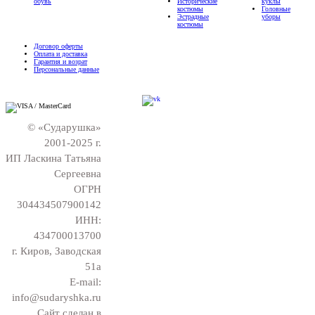
обувь
Исторические
куклы
костюмы
Головные
Эстрадные
уборы
костюмы
Договор оферты
Оплата и доставка
Гарантия и возрат
Персональные данные
© «Сударушка»
2001-2025 г.
ИП Ласкина Татьяна
Сергеевна
ОГРН
304434507900142
ИНН:
434700013700
г. Киров, Заводская
51а
E-mail:
info@sudaryshka.ru
Сайт сделан в