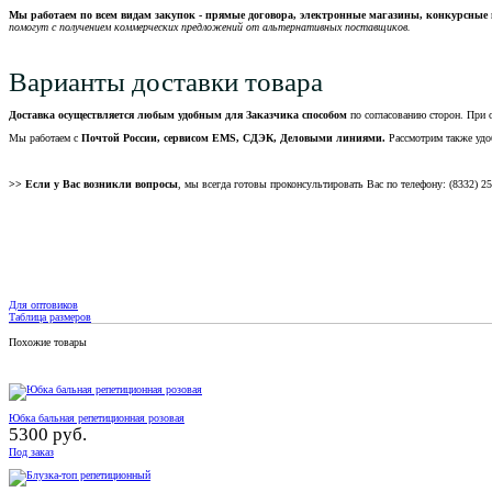
Мы работаем по всем видам закупок - прямые договора, электронные магазины, конкурсные 
помогут с получением коммерческих предложений от альтернативных поставщиков.
Варианты доставки товара
Доставка осуществляется любым удобным для Заказчика способом
по согласованию сторон. При 
Мы работаем с
Почтой России, сервисом EMS, СДЭК, Деловыми линиями.
Рассмотрим также удо
>> Если у Вас возникли вопросы
, мы всегда готовы проконсультировать Вас по телефону: (8332) 2
Для оптовиков
Таблица размеров
Похожие товары
Юбка бальная репетиционная розовая
5300 руб.
Под заказ