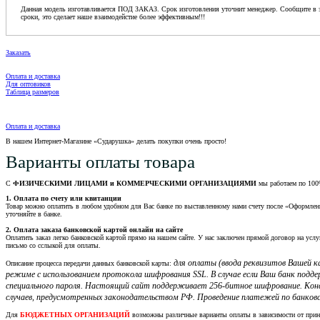
Данная модель изготавливается ПОД ЗАКАЗ. Срок изготовления уточнит менеджер. Сообщите в з
сроки, это сделает наше взаимодейстие более эффективным!!!
Заказать
Оплата и доставка
Для оптовиков
Таблица размеров
Оплата и доставка
В нашем Интернет-Магазине «Сударушка» делать покупки очень просто!
Варианты оплаты товара
С
ФИЗИЧЕСКИМИ ЛИЦАМИ и КОММЕРЧЕСКИМИ ОРГАНИЗАЦИЯМИ
мы работаем по 100
1. Оплата по счету или квитанции
Товар можно оплатить в любом удобном для Вас банке по выставленному нами счету после «Оформления 
уточняйте в банке.
2. Оплата заказа банковской картой онлайн на сайте
Оплатить заказ легко банковской картой прямо на нашем сайте. У нас заключен прямой договор на услу
письмо со сслыкой для оплаты.
для оплаты (ввода реквизитов Вашей
Описание процесса передачи данных банковской карты:
режиме с использованием протокола шифрования SSL. В случае если Ваш банк подд
специального пароля. Настоящий сайт поддерживает 256-битное шифрование. Кон
случаев, предусмотренных законодательством РФ. Проведение платежей по банковс
Для
БЮДЖЕТНЫХ ОРГАНИЗАЦИЙ
возможны различные варианты оплаты в зависимости от при