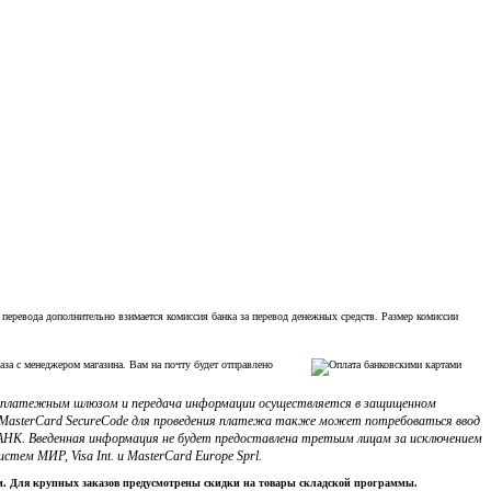
 перевода дополнительно взимается комиссия банка за перевод денежных средств. Размер комиссии
аза с менеджером магазина. Вам на почту будет отправлено
с платежным шлюзом и передача информации осуществляется в защищенном
ли MasterCard SecureCode для проведения платежа также может потребоваться ввод
НК. Введенная информация не будет предоставлена третьим лицам за исключением
м МИР, Visa Int. и MasterCard Europe Sprl.
ки. Для крупных заказов предусмотрены скидки на товары складской программы.