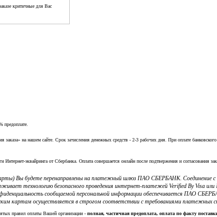
аказе критичные для Вас
% предоплате.
заказа» на нашем сайте. Срок зачисления денежных средств - 2-3 рабочих дня. При оплате банковского
ги Интернет-эквайринга от Сбербанка. Оплата совершается онлайн после подтвержения и согласования зак
 карты) Вы будете перенаправлены на платежный шлюз ПАО СБЕРБАНК. Соединение 
ерживает технологию безопасного проведения интернет-платежей Verified By Visa и
фиденциальность сообщаемой персональной информации обеспечивается ПАО СБЕРБА
ким картам осуществляется в строгом соответствии с требованиями платежных систе
нятых правил оплаты Вашей организации -
полная, частичная предоплата, оплата по факту постав