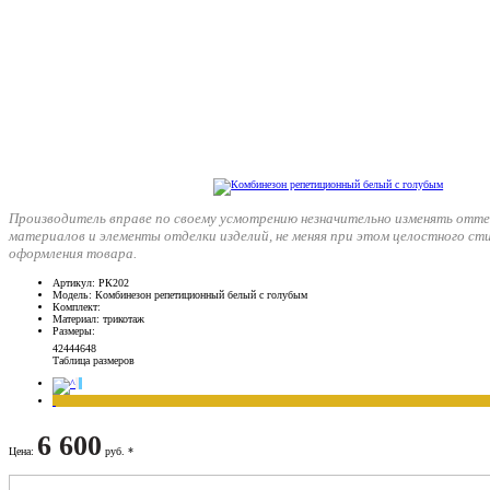
Производитель вправе по своему усмотрению незначительно изменять отте
материалов и элементы отделки изделий, не меняя при этом целостного ст
оформления товара.
Артикул
: РК202
Модель
: Комбинезон репетиционный белый с голубым
Комплект
:
Материал
: трикотаж
Размеры
:
42
44
46
48
Таблица размеров
6 600
Цена
:
руб. *