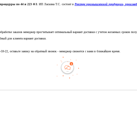
процедуры по 44 и 223 ФЗ
. ИП Ласкина Т.С. состоит в
Реестре промышленной продукции, произве
обработке заказов менеджер просчитывает оптимальный вариант доставки с учетом желаемых сроков полу
бный для клиента вариант доставки.
5-59-22, оставьте заявку на обратный звонок - менеджер свяжется с вами в ближайшее время.