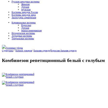
Русские народные костюмы
Женские
Детские
Мужские
Костюмы народов России
Костюмы народов мира
Аксессуары сценические
Карнавальные костюмы
Взрослые
Детские
Маски венецианские
Исторические костюмы
Эстрадные костюмы
Театральные костюмы
Головные уборы
Сударушка
/
Каталог товаров
/
Бальная одежда
/
Взрослая бальная одежда
Комбинезон репетиционный белый с голубым