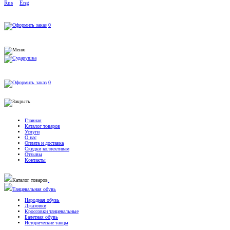
Rus
Eng
0
0
Главная
Каталог товаров
Услуги
О нас
Оплата и доставка
Скидки коллективам
Отзывы
Контакты
Каталог товаров
Танцевальная обувь
Народная обувь
Джазовки
Кроссовки танцевальные
Балетная обувь
Исторические танцы