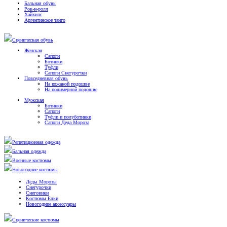
Бальная обувь
Рок-н-ролл
Хайхилс
Аргентинское танго
Сценическая обувь
Женская
Сапоги
Ботинки
Туфли
Сапоги Снегурочки
Повседневная обувь
На кожаной подошве
На полимерной подошве
Мужская
Ботинки
Сапоги
Туфли и полуботинки
Сапоги Деда Мороза
Репетиционная одежда
Бальная одежда
Военные костюмы
Новогодние костюмы
Деды Морозы
Снегурочки
Снеговики
Костюмы Елки
Новогодние аксессуары
Сценические костюмы