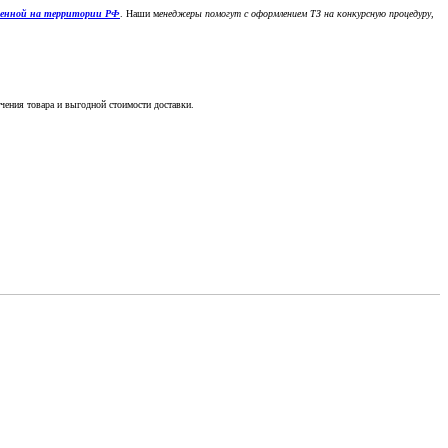
денной на территории РФ
. Наши м
енеджеры помогут с оформлением ТЗ на конкурсную процедуру,
чения товара и выгодной стоимости доставки.