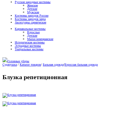
Русские народные костюмы
Женские
Детские
Мужские
Костюмы народов России
Костюмы народов мира
Аксессуары сценические
Карнавальные костюмы
Взрослые
Детские
Маски венецианские
Исторические костюмы
Эстрадные костюмы
Театральные костюмы
Головные уборы
Сударушка
/
Каталог товаров
/
Бальная одежда
/
Взрослая бальная одежда
Блузка репетиционная