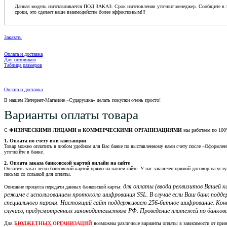
Данная модель изготавливается ПОД ЗАКАЗ. Срок изготовления уточнит менеджер. Сообщите в з
сроки, это сделает наше взаимодейстие более эффективным!!!
Заказать
Оплата и доставка
Для оптовиков
Таблица размеров
Оплата и доставка
В нашем Интернет-Магазине «Сударушка» делать покупки очень просто!
Варианты оплаты товара
С
ФИЗИЧЕСКИМИ ЛИЦАМИ и КОММЕРЧЕСКИМИ ОРГАНИЗАЦИЯМИ
мы работаем по 100
1. Оплата по счету или квитанции
Товар можно оплатить в любом удобном для Вас банке по выставленному нами счету после «Оформления 
уточняйте в банке.
2. Оплата заказа банковской картой онлайн на сайте
Оплатить заказ легко банковской картой прямо на нашем сайте. У нас заключен прямой договор на услу
письмо со сслыкой для оплаты.
для оплаты (ввода реквизитов Вашей
Описание процесса передачи данных банковской карты:
режиме с использованием протокола шифрования SSL. В случае если Ваш банк подд
специального пароля. Настоящий сайт поддерживает 256-битное шифрование. Кон
случаев, предусмотренных законодательством РФ. Проведение платежей по банковс
Для
БЮДЖЕТНЫХ ОРГАНИЗАЦИЙ
возможны различные варианты оплаты в зависимости от при