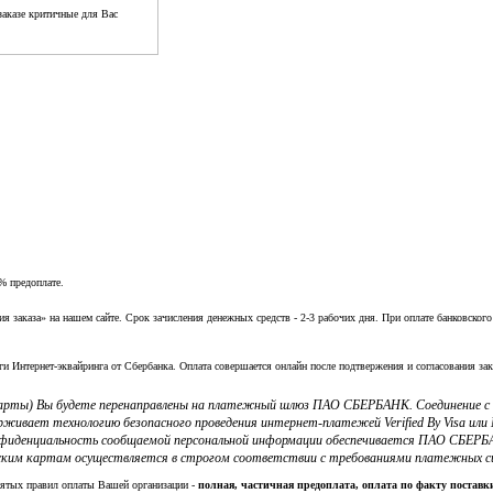
аказе критичные для Вас
% предоплате.
заказа» на нашем сайте. Срок зачисления денежных средств - 2-3 рабочих дня. При оплате банковского
ги Интернет-эквайринга от Сбербанка. Оплата совершается онлайн после подтвержения и согласования зак
 карты) Вы будете перенаправлены на платежный шлюз ПАО СБЕРБАНК. Соединение 
ерживает технологию безопасного проведения интернет-платежей Verified By Visa и
фиденциальность сообщаемой персональной информации обеспечивается ПАО СБЕРБА
ким картам осуществляется в строгом соответствии с требованиями платежных систе
нятых правил оплаты Вашей организации -
полная, частичная предоплата, оплата по факту постав