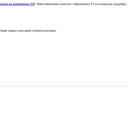
денной на территории РФ
. Наши м
енеджеры помогут с оформлением ТЗ на конкурсную процедуру,
чения товара и выгодной стоимости доставки.