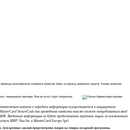
 перевода дополнительно взимается комиссия банка за перевод денежных средств. Размер комиссии
аза с менеджером магазина. Вам на почту будет отправлено
с платежным шлюзом и передача информации осуществляется в защищенном
ли MasterCard SecureCode для проведения платежа также может потребоваться ввод
НК. Введенная информация не будет предоставлена третьим лицам за исключением
м МИР, Visa Int. и MasterCard Europe Sprl.
ки. Для крупных заказов предусмотрены скидки на товары складской программы.