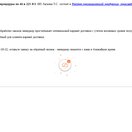
процедуры по 44 и 223 ФЗ
. ИП Ласкина Т.С. состоит в
Реестре промышленной продукции, произве
обработке заказов менеджер просчитывает оптимальный вариант доставки с учетом желаемых сроков полу
бный для клиента вариант доставки.
5-59-22, оставьте заявку на обратный звонок - менеджер свяжется с вами в ближайшее время.