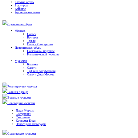
Бальная обувь
Рок-н-ролл
Хайхилс
Аргентинское танго
Сценическая обувь
Женская
Сапоги
Ботинки
Туфли
Сапоги Снегурочки
Повседневная обувь
На кожаной подошве
На полимерной подошве
Мужская
Ботинки
Сапоги
Туфли и полуботинки
Сапоги Деда Мороза
Репетиционная одежда
Бальная одежда
Военные костюмы
Новогодние костюмы
Деды Морозы
Снегурочки
Снеговики
Костюмы Елки
Новогодние аксессуары
Сценические костюмы