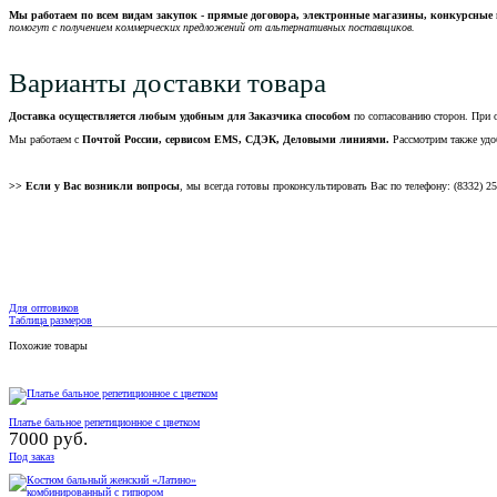
Мы работаем по всем видам закупок - прямые договора, электронные магазины, конкурсные 
помогут с получением коммерческих предложений от альтернативных поставщиков.
Варианты доставки товара
Доставка осуществляется любым удобным для Заказчика способом
по согласованию сторон. При 
Мы работаем с
Почтой России, сервисом EMS, СДЭК, Деловыми линиями.
Рассмотрим также удо
>> Если у Вас возникли вопросы
, мы всегда готовы проконсультировать Вас по телефону: (8332) 2
Для оптовиков
Таблица размеров
Похожие товары
Платье бальное репетиционное с цветком
7000 руб.
Под заказ