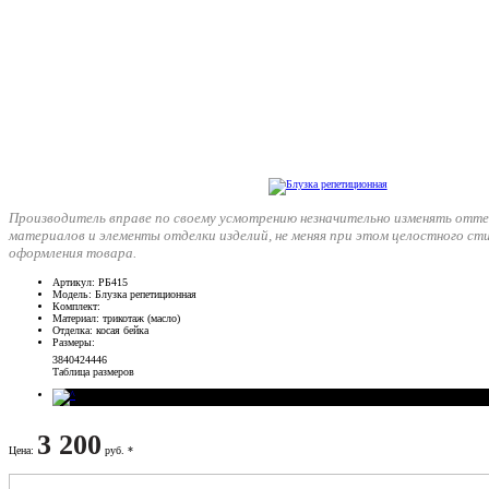
Производитель вправе по своему усмотрению незначительно изменять отте
материалов и элементы отделки изделий, не меняя при этом целостного ст
оформления товара.
Артикул
: РБ415
Модель
: Блузка репетиционная
Комплект
:
Материал
: трикотаж (масло)
Отделка
: косая бейка
Размеры
:
38
40
42
44
46
Таблица размеров
3 200
Цена
:
руб. *