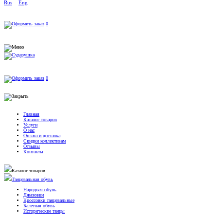
Rus
Eng
0
0
Главная
Каталог товаров
Услуги
О нас
Оплата и доставка
Скидки коллективам
Отзывы
Контакты
Каталог товаров
Танцевальная обувь
Народная обувь
Джазовки
Кроссовки танцевальные
Балетная обувь
Исторические танцы