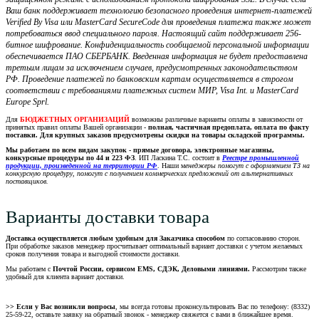
Ваш банк поддерживает технологию безопасного проведения интернет-платежей
Verified By Visa или MasterCard SecureCode для проведения платежа также может
потребоваться ввод специального пароля. Настоящий сайт поддерживает 256-
битное шифрование. Конфиденциальность сообщаемой персональной информации
обеспечивается ПАО СБЕРБАНК. Введенная информация не будет предоставлена
третьим лицам за исключением случаев, предусмотренных законодательством
РФ. Проведение платежей по банковским картам осуществляется в строгом
соответствии с требованиями платежных систем МИР, Visa Int. и MasterCard
Europe Sprl.
Для
БЮДЖЕТНЫХ ОРГАНИЗАЦИЙ
возможны различные варианты оплаты в зависимости от
принятых правил оплаты Вашей организации -
полная, частичная предоплата, оплата по факту
поставки. Для крупных заказов предусмотрены скидки на товары складской программы.
Мы работаем по всем видам закупок - прямые договора, электронные магазины,
конкурсные процедуры по 44 и 223 ФЗ
. ИП Ласкина Т.С. состоит в
Реестре промышленной
продукции, произведенной на территории РФ
. Наши м
енеджеры помогут с оформлением ТЗ на
конкурсную процедуру, помогут с получением коммерческих предложений от альтернативных
поставщиков.
Варианты доставки товара
Доставка осуществляется любым удобным для Заказчика способом
по согласованию сторон.
При обработке заказов менеджер просчитывает оптимальный вариант доставки с учетом желаемых
сроков получения товара и выгодной стоимости доставки.
Мы работаем с
Почтой России, сервисом EMS, СДЭК, Деловыми линиями.
Рассмотрим также
удобный для клиента вариант доставки.
>> Если у Вас возникли вопросы
, мы всегда готовы проконсультировать Вас по телефону: (8332)
25-59-22, оставьте заявку на обратный звонок - менеджер свяжется с вами в ближайшее время.