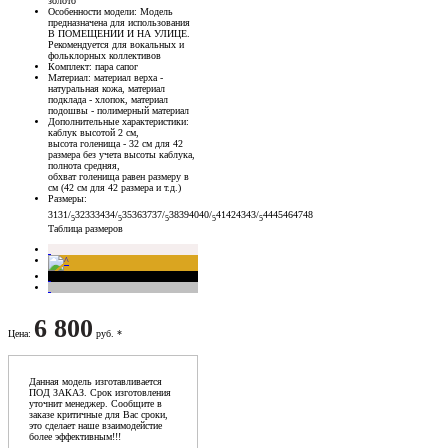
золото
Особенности модели
: Модель
предназначена для использования
В ПОМЕЩЕНИИ И НА УЛИЦЕ.
Рекомендуется для вокальных и
фольклорных коллективов
Комплект
: пара сапог
Материал
: материал верха -
натуральная кожа, материал
подклада - хлопок, материал
подошвы - полимерный материал
Дополнительные характеристики
:
каблук высотой 2 см,
высота голенища - 32 см для 42
размера без учета высоты каблука,
полнота средняя,
обхват голенища равен размеру в
см (42 см для 42 размера и т.д.)
Размеры
:
31
31/
32
33
34
34/
35
36
37
37/
38
39
40
40/
41
42
43
43/
44
45
46
47
48
5
5
5
5
5
Таблица размеров
6 800
Цена
:
руб. *
Данная модель изготавливается
ПОД ЗАКАЗ. Срок изготовления
уточнит менеджер. Сообщите в
заказе критичные для Вас сроки,
это сделает наше взаимодейстие
более эффективным!!!