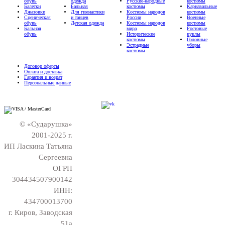
обувь
одежда
Русские-народные
костюмы
Балетки
Бальная
костюмы
Карнавальные
Джазовки
Для гимнастики
Костюмы народов
костюмы
Сценическая
и танцев
России
Военные
обувь
Детская одежда
Костюмы народов
костюмы
Бальная
мира
Ростовые
обувь
Исторические
куклы
костюмы
Головные
Эстрадные
уборы
костюмы
Договор оферты
Оплата и доставка
Гарантия и возрат
Персональные данные
© «Сударушка»
2001-2025 г.
ИП Ласкина Татьяна
Сергеевна
ОГРН
304434507900142
ИНН:
434700013700
г. Киров, Заводская
51а