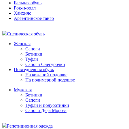
Бальная обувь
Рок-н-ролл
Хайхилс
Аргентинское танго
Сценическая обувь
Женская
Сапоги
Ботинки
Туфли
Сапоги Снегурочки
Повседневная обувь
На кожаной подошве
На полимерной подошве
Мужская
Ботинки
Сапоги
Туфли и полуботинки
Сапоги Деда Мороза
Репетиционная одежда