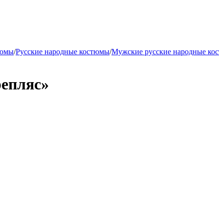
тюмы
/
Русские народные костюмы
/
Мужские русские народные ко
репляс»