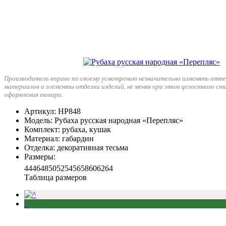
Производитель вправе по своему усмотрению незначительно изменять отте
материалов и элементы отделки изделий, не меняя при этом целостного ст
оформления товара.
Артикул
: НР848
Модель
: Рубаха русская народная «Перепляс»
Комплект
: рубаха, кушак
Материал
: габардин
Отделка
: декоративная тесьма
Размеры
:
44
46
48
50
52
54
56
58
60
62
64
Таблица размеров