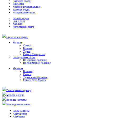
Народная обувь
Джазовки
Кроссовки танцевальные
Балетная обувь
Исторические танцы
Бальная обувь
Рок-н-ролл
Хайхилс
Аргентинское танго
Сценическая обувь
Женская
Сапоги
Ботинки
Туфли
Сапоги Снегурочки
Повседневная обувь
На кожаной подошве
На полимерной подошве
Мужская
Ботинки
Сапоги
Туфли и полуботинки
Сапоги Деда Мороза
Репетиционная одежда
Бальная одежда
Военные костюмы
Новогодние костюмы
Деды Морозы
Снегурочки
Снеговики