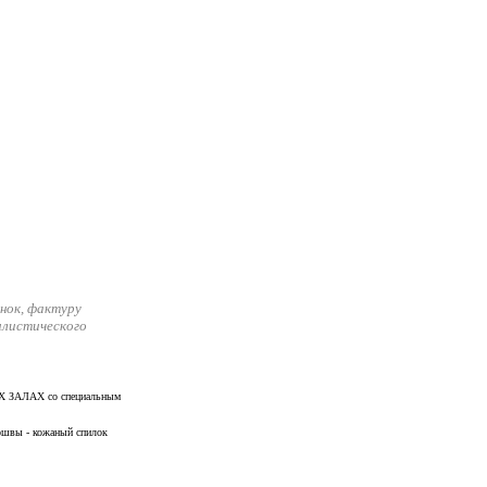
нок, фактуру
илистического
Х ЗАЛАХ со специальным
дошвы - кожаный спилок