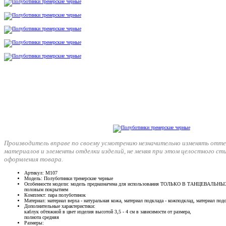
Производитель вправе по своему усмотрению незначительно изменять отте
материалов и элементы отделки изделий, не меняя при этом целостного ст
оформления товара.
Артикул
: М107
Модель
: Полуботинки тренерские черные
Особенности модели
: модель предназначена для использования ТОЛЬКО В ТАНЦЕВАЛЬНЫ
половым покрытием
Комплект
: пара полуботинок
Материал
: материал верха - натуральная кожа, материал подклада - кожподклад, материал по
Дополнительные характеристики
:
каблук обтяжной в цвет изделия высотой 3,5 - 4 см в зависимости от размера,
полнота средняя
Размеры
: