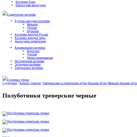
Костюмы Елки
Новогодние аксессуары
Сценические костюмы
Русские народные костюмы
Женские
Детские
Мужские
Костюмы народов России
Костюмы народов мира
Аксессуары сценические
Карнавальные костюмы
Взрослые
Детские
Маски венецианские
Исторические костюмы
Эстрадные костюмы
Театральные костюмы
Головные уборы
Сударушка
/
Каталог товаров
/
Танцевальная и сценическая обувь
/
Бальная обувь
/
Женская бальная обув
Полуботинки тренерские черные