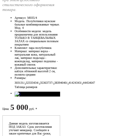
стилистического оформления
товара.
Артикул
: М035/4
Модель
: Полуботинки мужские
бальные комбинированные черные.
Мод. 4
Особенности модели
: модель
предназначена для использования
ТОЛЬКО В ТАНЦЕВАЛЬНЫХ
ЗАЛАХ со специальным половым
покрытием
Комплект
: пара полуботинок
Материал
: материал верха -
натуральная кожа, натуральный
лак, материал подклада -
кожподклад, материал подошвы -
кожаный спилок
Дополнительные характеристики
:
каблук обтяжной высотой 2 см,
полнота средняя
Размеры
:
30
31
31/
32
33
34
34/
35
36
37
37/
38
39
40
40/
41
42
43
43/
44
45
46
47
5
5
5
5
5
Таблица размеров
5 000
Цена
:
руб. *
Данная модель изготавливается
ПОД ЗАКАЗ. Срок изготовления
уточнит менеджер. Сообщите в
заказе критичные для Вас сроки,