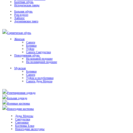
Балетная обувь
Исторические танцы
Бальная обувь
Рок-н-ролл
Хайхилс
Аргентинское танго
Сценическая обувь
Женская
Сапоги
Ботинки
Туфли
Сапоги Снегурочки
Повседневная обувь
На кожаной подошве
На полимерной подошве
Мужская
Ботинки
Сапоги
Туфли и полуботинки
Сапоги Деда Мороза
Репетиционная одежда
Бальная одежда
Военные костюмы
Новогодние костюмы
Деды Морозы
Снегурочки
Снеговики
Костюмы Елки
Новогодние аксессуары