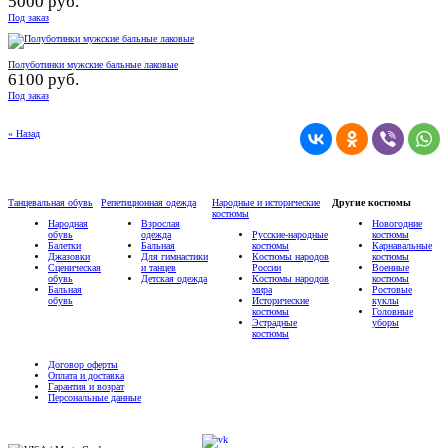
5000 руб.
Под заказ
Полуботинки мужские бальные лаковые
6100 руб.
Под заказ
« Назад
Танцевальная обувь
Репетиционная одежда
Народные и исторические
Другие костюмы
костюмы
Народная
Взрослая
Новогодние
обувь
одежда
Русские-народные
костюмы
Балетки
Бальная
костюмы
Карнавальные
Джазовки
Для гимнастики
Костюмы народов
костюмы
Сценическая
и танцев
России
Военные
обувь
Детская одежда
Костюмы народов
костюмы
Бальная
мира
Ростовые
обувь
Исторические
куклы
костюмы
Головные
Эстрадные
уборы
костюмы
Договор оферты
Оплата и доставка
Гарантия и возрат
Персональные данные