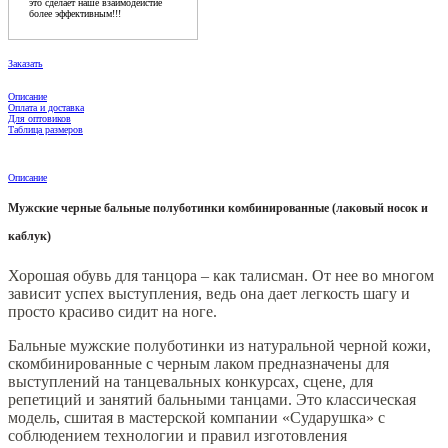
это сделает наше взаимодейстие
более эффективным!!!
Заказать
Описание
Оплата и доставка
Для оптовиков
Таблица размеров
Описание
Мужские черные бальные полуботинки комбинированные (лаковый носок и
каблук)
Хорошая обувь для танцора – как талисман. От нее во многом
зависит успех выступления, ведь она дает легкость шагу и
просто красиво сидит на ноге.
Бальные мужские полуботинки из натуральной черной кожи,
скомбинированные с черным лаком предназначены для
выступлений на танцевальных конкурсах, сцене, для
репетиций и занятий бальными танцами. Это классическая
модель, сшитая в мастерской компании «Сударушка» с
соблюдением технологии и правил изготовления