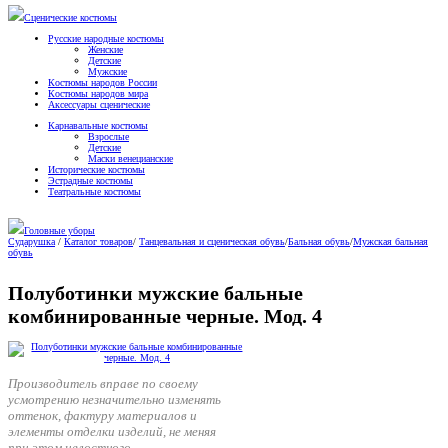
Сценические костюмы
Русские народные костюмы
Женские
Детские
Мужские
Костюмы народов России
Костюмы народов мира
Аксессуары сценические
Карнавальные костюмы
Взрослые
Детские
Маски венецианские
Исторические костюмы
Эстрадные костюмы
Театральные костюмы
Головные уборы
Сударушка
/
Каталог товаров
/
Танцевальная и сценическая обувь
/
Бальная обувь
/
Мужская бальная
обувь
Полуботинки мужские бальные
комбинированные черные. Мод. 4
Производитель вправе по своему
усмотрению незначительно изменять
оттенок, фактуру материалов и
элементы отделки изделий, не меняя
при этом целостного