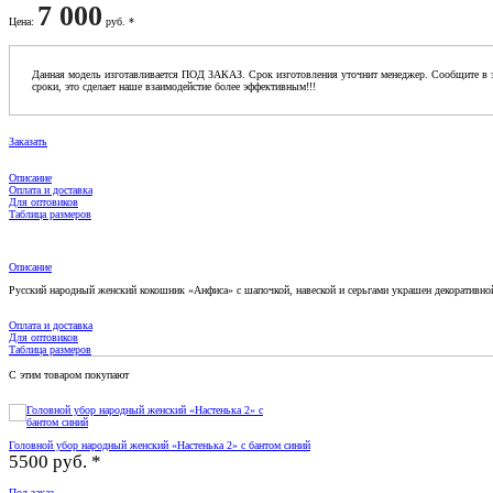
7 000
Цена
:
руб. *
Данная модель изготавливается ПОД ЗАКАЗ. Срок изготовления уточнит менеджер. Сообщите в з
сроки, это сделает наше взаимодейстие более эффективным!!!
Заказать
Описание
Оплата и доставка
Для оптовиков
Таблица размеров
Описание
Русский народный женский кокошник «Анфиса» с шапочкой, навеской и серьгами украшен декоративно
Оплата и доставка
Для оптовиков
Таблица размеров
С этим товаром покупают
Головной убор народный женский «Настенька 2» с бантом синий
5500 руб. *
Под заказ