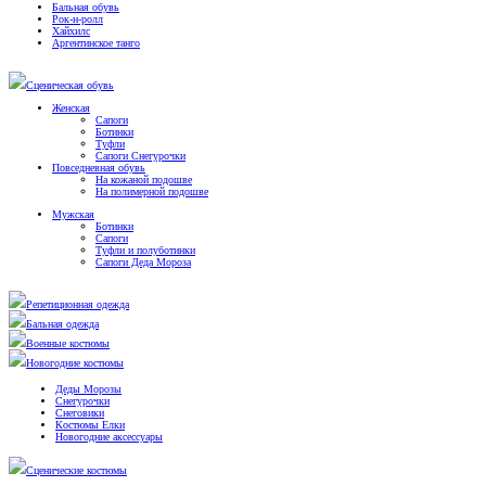
Бальная обувь
Рок-н-ролл
Хайхилс
Аргентинское танго
Сценическая обувь
Женская
Сапоги
Ботинки
Туфли
Сапоги Снегурочки
Повседневная обувь
На кожаной подошве
На полимерной подошве
Мужская
Ботинки
Сапоги
Туфли и полуботинки
Сапоги Деда Мороза
Репетиционная одежда
Бальная одежда
Военные костюмы
Новогодние костюмы
Деды Морозы
Снегурочки
Снеговики
Костюмы Елки
Новогодние аксессуары
Сценические костюмы