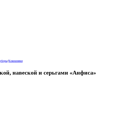
 уборы
/
Кокошники
ой, навеской и серьгами «Анфиса»