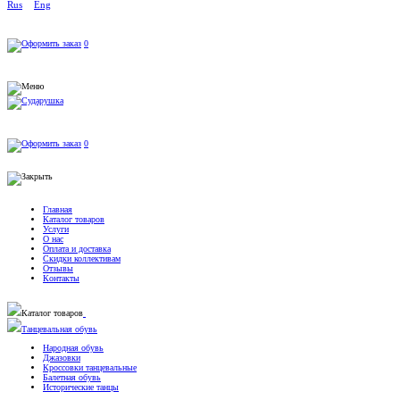
Rus
Eng
0
0
Главная
Каталог товаров
Услуги
О нас
Оплата и доставка
Скидки коллективам
Отзывы
Контакты
Каталог товаров
Танцевальная обувь
Народная обувь
Джазовки
Кроссовки танцевальные
Балетная обувь
Исторические танцы