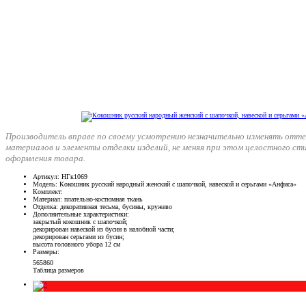
Производитель вправе по своему усмотрению незначительно изменять отте
материалов и элементы отделки изделий, не меняя при этом целостного ст
оформления товара.
Артикул
: НГк1069
Модель
: Кокошник русский народный женский с шапочкой, навеской и серьгами «Анфиса»
Комплект
:
Материал
: плательно-костюмная ткань
Отделка
: декоративная тесьма, бусины, кружево
Дополнительные характеристики
:
закрытый кокошник с шапочкой;
декорирован навеской из бусин в налобной части;
декорирован серьгами из бусин;
высота головного убора 12 см
Размеры
:
56
58
60
Таблица размеров