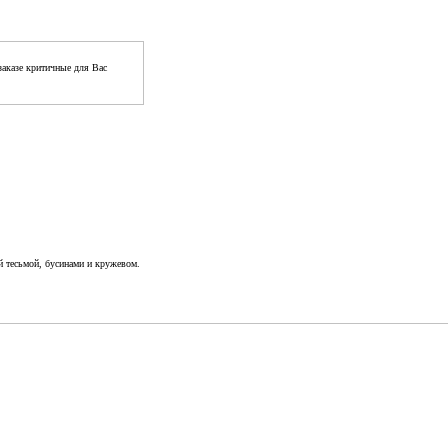
аказе критичные для Вас
й тесьмой, бусинами и кружевом.