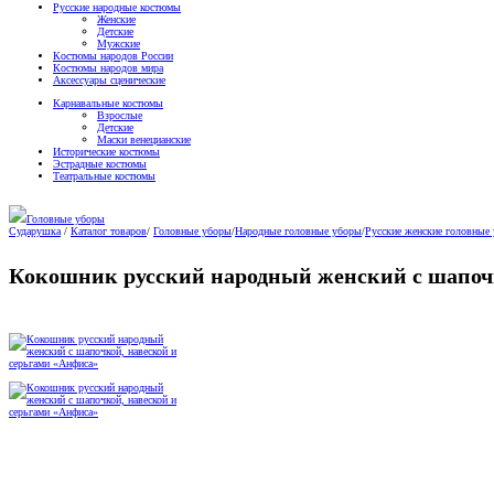
Русские народные костюмы
Женские
Детские
Мужские
Костюмы народов России
Костюмы народов мира
Аксессуары сценические
Карнавальные костюмы
Взрослые
Детские
Маски венецианские
Исторические костюмы
Эстрадные костюмы
Театральные костюмы
Головные уборы
Сударушка
/
Каталог товаров
/
Головные уборы
/
Народные головные уборы
/
Русские женские головные
Кокошник русский народный женский с шапочк