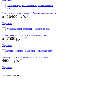
Душегрея народная женская «Русские напевы» синяя
от
20400 руб. *
Под заказ
Рубаха мужская народная «Павлопосадская»
от
7500 руб. *
Под заказ
Ботинки женские «Кадрилки» белые Стандарт
4600 руб. *
Под заказ
Похожие товары