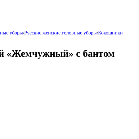
вные уборы
/
Русские женские головные уборы
/
Кокошники
й «Жемчужный» с бантом