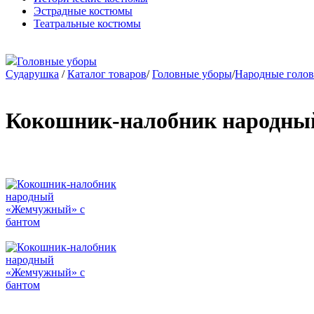
Эстрадные костюмы
Театральные костюмы
Головные уборы
Сударушка
/
Каталог товаров
/
Головные уборы
/
Народные голо
Кокошник-налобник народны