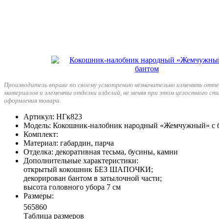
Производитель вправе по своему усмотрению незначительно изменять отте
материалов и элементы отделки изделий, не меняя при этом целостного ст
оформления товара.
Артикул
: НГк823
Модель
: Кокошник-налобник народный «Жемчужный» с 
Комплект
:
Материал
: габардин, парча
Отделка
: декоративная тесьма, бусины, камни
Дополнительные характеристики
:
открытый кокошник БЕЗ ШАПОЧКИ;
декорирован бантом в затылочной части;
высота головного убора 7 см
Размеры
:
56
58
60
Таблица размеров