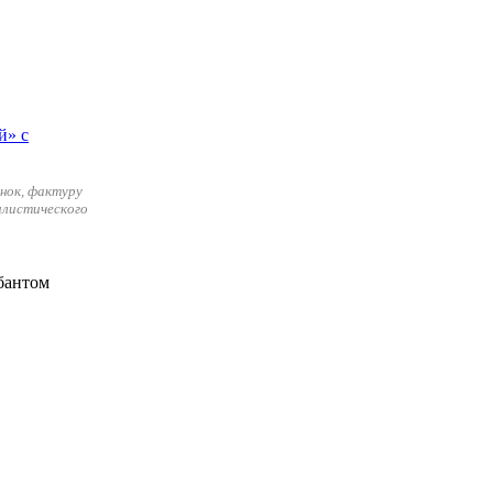
нок, фактуру
илистического
бантом