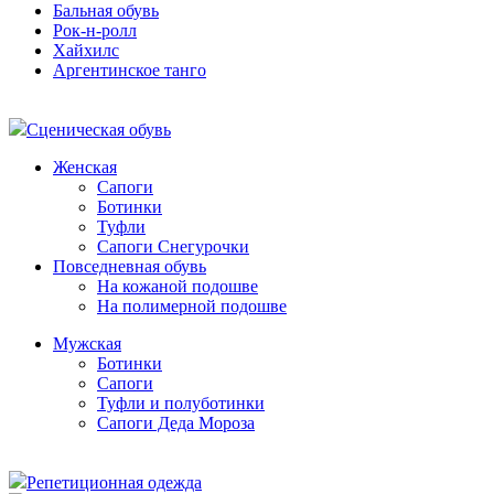
Бальная обувь
Рок-н-ролл
Хайхилс
Аргентинское танго
Сценическая обувь
Женская
Сапоги
Ботинки
Туфли
Сапоги Снегурочки
Повседневная обувь
На кожаной подошве
На полимерной подошве
Мужская
Ботинки
Сапоги
Туфли и полуботинки
Сапоги Деда Мороза
Репетиционная одежда