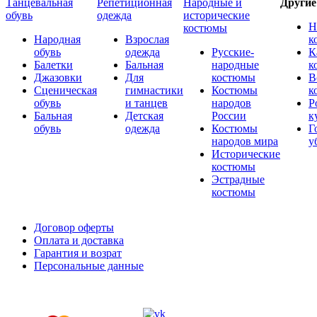
Танцевальная
Репетиционная
Народные и
Други
обувь
одежда
исторические
Н
костюмы
Народная
Взрослая
к
обувь
одежда
Русские-
К
Балетки
Бальная
народные
к
Джазовки
Для
костюмы
В
Сценическая
гимнастики
Костюмы
к
обувь
и танцев
народов
Р
Бальная
Детская
России
к
обувь
одежда
Костюмы
Г
народов мира
у
Исторические
костюмы
Эстрадные
костюмы
Договор оферты
Оплата и доставка
Гарантия и возрат
Персональные данные