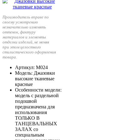
Производитель вправе по
своему усмотрению
незначительно изменять
оттенок, фактуру
материалов и элементы
отделки изделий, не меняя
при этом целостного
стилистического оформления
товара.
Артикул
: М024
Модель
: Джазовки
высокие тканевые
красные
Особенности модели
:
модель с раздельной
подошвой
предназначена для
использования
ТОЛЬКО В
ТАНЦЕВАЛЬНЫХ
ЗАЛАХ со
специальным