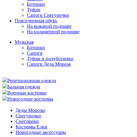
Ботинки
Туфли
Сапоги Снегурочки
Повседневная обувь
На кожаной подошве
На полимерной подошве
Мужская
Ботинки
Сапоги
Туфли и полуботинки
Сапоги Деда Мороза
Репетиционная одежда
Бальная одежда
Военные костюмы
Новогодние костюмы
Деды Морозы
Снегурочки
Снеговики
Костюмы Елки
Новогодние аксессуары