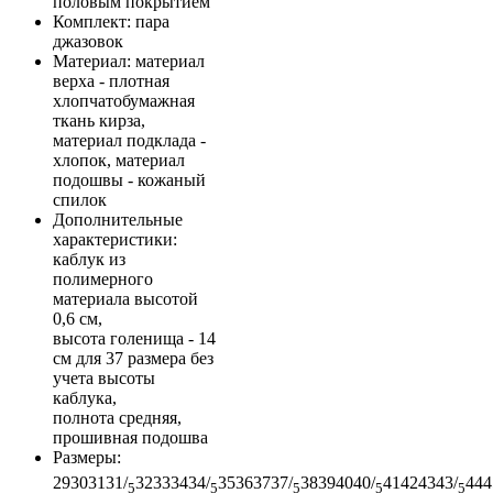
половым покрытием
Комплект
: пара
джазовок
Материал
: материал
верха - плотная
хлопчатобумажная
ткань кирза,
материал подклада -
хлопок, материал
подошвы - кожаный
спилок
Дополнительные
характеристики
:
каблук из
полимерного
материала высотой
0,6 см,
высота голенища - 14
см для 37 размера без
учета высоты
каблука,
полнота средняя,
прошивная подошва
Размеры
:
29
30
31
31/
32
33
34
34/
35
36
37
37/
38
39
40
40/
41
42
43
43/
44
4
5
5
5
5
5