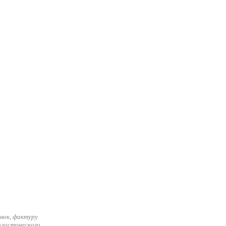
нок, фактуру
илистического