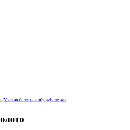
вь
/
Мягкая балетная обувь
/
Балетки
золото