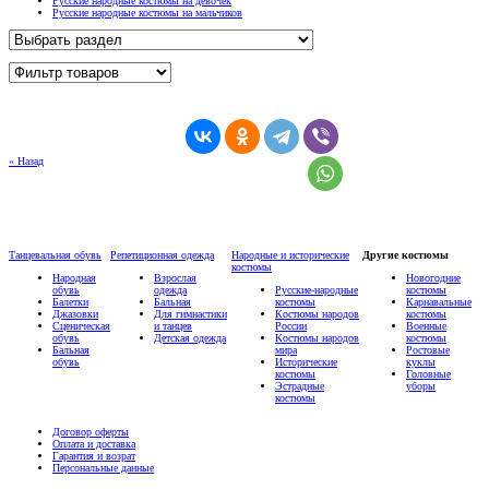
Русские народные костюмы на девочек
Русские народные костюмы на мальчиков
« Назад
Танцевальная обувь
Репетиционная одежда
Народные и исторические
Другие костюмы
костюмы
Народная
Взрослая
Новогодние
обувь
одежда
Русские-народные
костюмы
Балетки
Бальная
костюмы
Карнавальные
Джазовки
Для гимнастики
Костюмы народов
костюмы
Сценическая
и танцев
России
Военные
обувь
Детская одежда
Костюмы народов
костюмы
Бальная
мира
Ростовые
обувь
Исторические
куклы
костюмы
Головные
Эстрадные
уборы
костюмы
Договор оферты
Оплата и доставка
Гарантия и возрат
Персональные данные