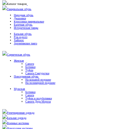
Каталог товаров
Танцевальная обувь
Народная обувь
Джазовки
Кроссовки танцевальные
Балетная обувь
Исторические танцы
Бальная обувь
Рок-н-ролл
Хайхилс
Аргентинское танго
Сценическая обувь
Женская
Сапоги
Ботинки
Туфли
Сапоги Снегурочки
Повседневная обувь
На кожаной подошве
На полимерной подошве
Мужская
Ботинки
Сапоги
Туфли и полуботинки
Сапоги Деда Мороза
Репетиционная одежда
Бальная одежда
Военные костюмы
Новогодние костюмы