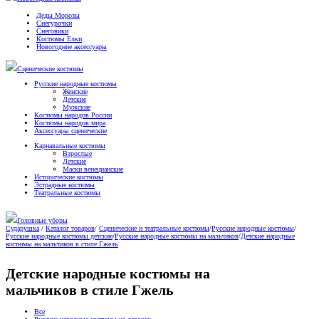
Деды Морозы
Снегурочки
Снеговики
Костюмы Елки
Новогодние аксессуары
Сценические костюмы
Русские народные костюмы
Женские
Детские
Мужские
Костюмы народов России
Костюмы народов мира
Аксессуары сценические
Карнавальные костюмы
Взрослые
Детские
Маски венецианские
Исторические костюмы
Эстрадные костюмы
Театральные костюмы
Головные уборы
Сударушка
/
Каталог товаров
/
Сценические и театральные костюмы
/
Русские народные костюмы
/
Русские народные костюмы детские
/
Русские народные костюмы на мальчиков
/
Детские народные
костюмы на мальчиков в стиле Гжель
Детские народные костюмы на
мальчиков в стиле Гжель
Все