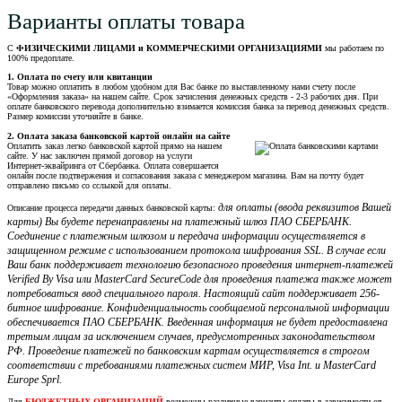
Варианты оплаты товара
С
ФИЗИЧЕСКИМИ ЛИЦАМИ и КОММЕРЧЕСКИМИ ОРГАНИЗАЦИЯМИ
мы работаем по
100% предоплате.
1. Оплата по счету или квитанции
Товар можно оплатить в любом удобном для Вас банке по выставленному нами счету после
«Оформления заказа» на нашем сайте. Срок зачисления денежных средств - 2-3 рабочих дня. При
оплате банковского перевода дополнительно взимается комиссия банка за перевод денежных средств.
Размер комиссии уточняйте в банке.
2. Оплата заказа банковской картой онлайн на сайте
Оплатить заказ легко банковской картой прямо на нашем
сайте. У нас заключен прямой договор на услуги
Интернет-эквайринга от Сбербанка. Оплата совершается
онлайн после подтвержения и согласования заказа с менеджером магазина. Вам на почту будет
отправлено письмо со сслыкой для оплаты.
для оплаты (ввода реквизитов Вашей
Описание процесса передачи данных банковской карты:
карты) Вы будете перенаправлены на платежный шлюз ПАО СБЕРБАНК.
Соединение с платежным шлюзом и передача информации осуществляется в
защищенном режиме с использованием протокола шифрования SSL. В случае если
Ваш банк поддерживает технологию безопасного проведения интернет-платежей
Verified By Visa или MasterCard SecureCode для проведения платежа также может
потребоваться ввод специального пароля. Настоящий сайт поддерживает 256-
битное шифрование. Конфиденциальность сообщаемой персональной информации
обеспечивается ПАО СБЕРБАНК. Введенная информация не будет предоставлена
третьим лицам за исключением случаев, предусмотренных законодательством
РФ. Проведение платежей по банковским картам осуществляется в строгом
соответствии с требованиями платежных систем МИР, Visa Int. и MasterCard
Europe Sprl.
Для
БЮДЖЕТНЫХ ОРГАНИЗАЦИЙ
возможны различные варианты оплаты в зависимости от