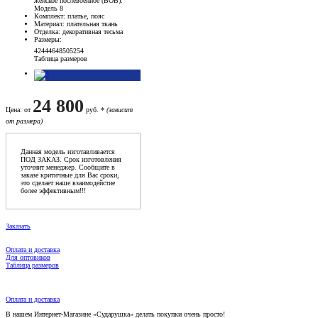
женское послевоенное (ВОВ).
Модель 8
Комплект
: платье, пояс
Материал
: плательная ткань
Отделка
: декоративная тесьма
Размеры
:
42
44
46
48
50
52
54
Таблица размеров
24 800
Цена
: от
руб. *
(зависит
от размера)
Данная модель изготавливается
ПОД ЗАКАЗ. Срок изготовления
уточнит менеджер. Сообщите в
заказе критичные для Вас сроки,
это сделает наше взаимодейстие
более эффективным!!!
Заказать
Оплата и доставка
Для оптовиков
Таблица размеров
Оплата и доставка
В нашем Интернет-Магазине «Сударушка» делать покупки очень просто!