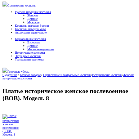
Сценические костюмы
Русские народные костюмы
Женские
Детские
Мужские
Костюмы народов России
Костюмы народов мира
Аксессуары сценические
Карнавальные костюмы
Взрослые
Детские
Маски венецианские
Исторические костюмы
Эстрадные костюмы
Театральные костюмы
Головные уборы
Сударушка
/
Каталог товаров
/
Сценические и театральные костюмы
/
Исторические костюмы
/
Женские
исторические костюмы
Платье историческое женское послевоенное
(ВОВ). Модель 8