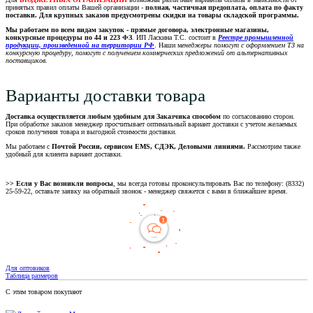
принятых правил оплаты Вашей организации -
полная, частичная предоплата, оплата по факту
поставки. Для крупных заказов предусмотрены скидки на товары складской программы.
Мы работаем по всем видам закупок - прямые договора, электронные магазины,
конкурсные процедуры по 44 и 223 ФЗ
. ИП Ласкина Т.С. состоит в
Реестре промышленной
продукции, произведенной на территории РФ
. Наши м
енеджеры помогут с оформлением ТЗ на
конкурсную процедуру, помогут с получением коммерческих предложений от альтернативных
поставщиков.
Варианты доставки товара
Доставка осуществляется любым удобным для Заказчика способом
по согласованию сторон.
При обработке заказов менеджер просчитывает оптимальный вариант доставки с учетом желаемых
сроков получения товара и выгодной стоимости доставки.
Мы работаем с
Почтой России, сервисом EMS, СДЭК, Деловыми линиями.
Рассмотрим также
удобный для клиента вариант доставки.
>> Если у Вас возникли вопросы
, мы всегда готовы проконсультировать Вас по телефону: (8332)
25-59-22, оставьте заявку на обратный звонок - менеджер свяжется с вами в ближайшее время.
Для оптовиков
Таблица размеров
С этим товаром покупают