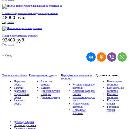
Платье историческое жаккардовое персиковое
48000 руб.
Под заказ
Платье историческое розовое
92400 руб.
Под заказ
« Назад
Танцевальная обувь
Репетиционная одежда
Народные и исторические
Другие костюмы
костюмы
Народная
Взрослая
Новогодние
обувь
одежда
Русские-народные
костюмы
Балетки
Бальная
костюмы
Карнавальные
Джазовки
Для гимнастики
Костюмы народов
костюмы
Сценическая
и танцев
России
Военные
обувь
Детская одежда
Костюмы народов
костюмы
Бальная
мира
Ростовые
обувь
Исторические
куклы
костюмы
Головные
Эстрадные
уборы
костюмы
Договор оферты
Оплата и доставка
Гарантия и возрат