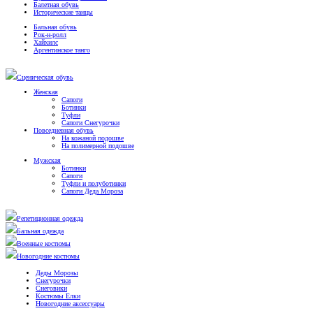
Балетная обувь
Исторические танцы
Бальная обувь
Рок-н-ролл
Хайхилс
Аргентинское танго
Сценическая обувь
Женская
Сапоги
Ботинки
Туфли
Сапоги Снегурочки
Повседневная обувь
На кожаной подошве
На полимерной подошве
Мужская
Ботинки
Сапоги
Туфли и полуботинки
Сапоги Деда Мороза
Репетиционная одежда
Бальная одежда
Военные костюмы
Новогодние костюмы
Деды Морозы
Снегурочки
Снеговики
Костюмы Елки
Новогодние аксессуары