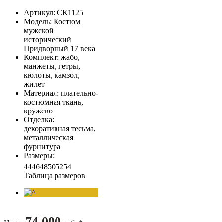
Артикул
: СК1125
Модель
: Костюм
мужской
исторический
Придворный 17 века
Комплект
: жабо,
манжеты, гетры,
кюлоты, камзол,
жилет
Материал
: плательно-
костюмная ткань,
кружево
Отделка
:
декоративная тесьма,
металлическая
фурнитура
Размеры
:
44
46
48
50
52
54
Таблица размеров
74 000