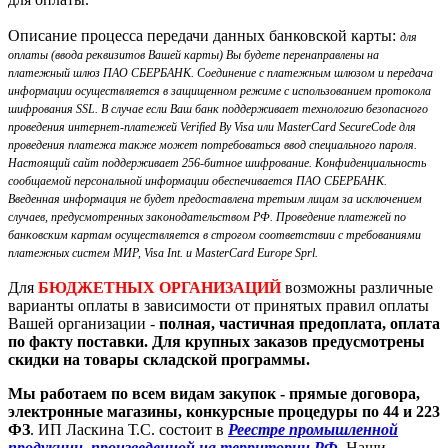
Описание процесса передачи данных банковской карты:
для
оплаты (ввода реквизитов Вашей карты) Вы будете перенаправлены на
платежный шлюз ПАО СБЕРБАНК. Соединение с платежным шлюзом и передача
информации осуществляется в защищенном режиме с использованием протокола
шифрования SSL. В случае если Ваш банк поддерживает технологию безопасного
проведения интернет-платежей Verified By Visa или MasterCard SecureCode для
проведения платежа также может потребоваться ввод специального пароля.
Настоящий сайт поддерживает 256-битное шифрование. Конфиденциальность
сообщаемой персональной информации обеспечивается ПАО СБЕРБАНК.
Введенная информация не будет предоставлена третьим лицам за исключением
случаев, предусмотренных законодательством РФ. Проведение платежей по
банковским картам осуществляется в строгом соответствии с требованиями
платежных систем МИР, Visa Int. и MasterCard Europe Sprl.
Для
БЮДЖЕТНЫХ ОРГАНИЗАЦИЙ
возможны различные
варианты оплаты в зависимости от принятых правил оплаты
Вашей организации -
полная, частичная предоплата, оплата
по факту поставки. Для крупных заказов предусмотрены
скидки на товары складской программы.
Мы работаем по всем видам закупок - прямые договора,
электронные магазины, конкурсные процедуры по 44 и 223
ФЗ
. ИП Ласкина Т.С. состоит в
Реестре промышленной
продукции, произведенной на территории РФ
. Наши