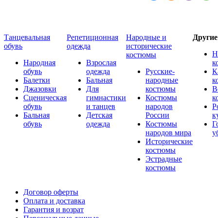
Танцевальная
Репетиционная
Народные и
Други
обувь
одежда
исторические
Н
костюмы
Народная
Взрослая
к
обувь
одежда
Русские-
К
Балетки
Бальная
народные
к
Джазовки
Для
костюмы
В
Сценическая
гимнастики
Костюмы
к
обувь
и танцев
народов
Р
Бальная
Детская
России
к
обувь
одежда
Костюмы
Г
народов мира
у
Исторические
костюмы
Эстрадные
костюмы
Договор оферты
Оплата и доставка
Гарантия и возрат