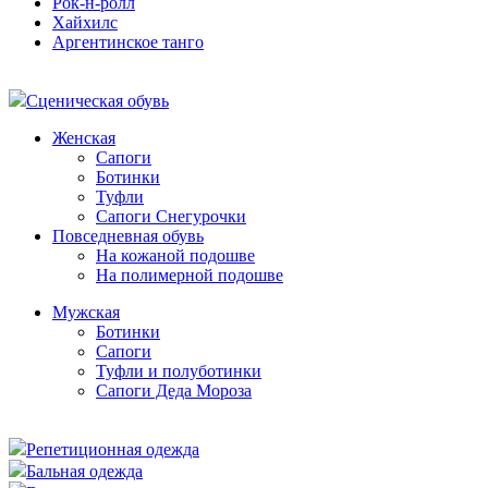
Рок-н-ролл
Хайхилс
Аргентинское танго
Сценическая обувь
Женская
Сапоги
Ботинки
Туфли
Сапоги Снегурочки
Повседневная обувь
На кожаной подошве
На полимерной подошве
Мужская
Ботинки
Сапоги
Туфли и полуботинки
Сапоги Деда Мороза
Репетиционная одежда
Бальная одежда