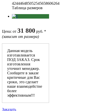
42
44
46
48
50
52
54
56
58
60
62
64
Таблица размеров
31 800
Цена
: от
руб. *
(зависит от размера)
Данная модель
изготавливается
ПОД ЗАКАЗ. Срок
изготовления
уточнит менеджер.
Сообщите в заказе
критичные для Вас
сроки, это сделает
наше взаимодейстие
более
эффективным!!!
Заказать