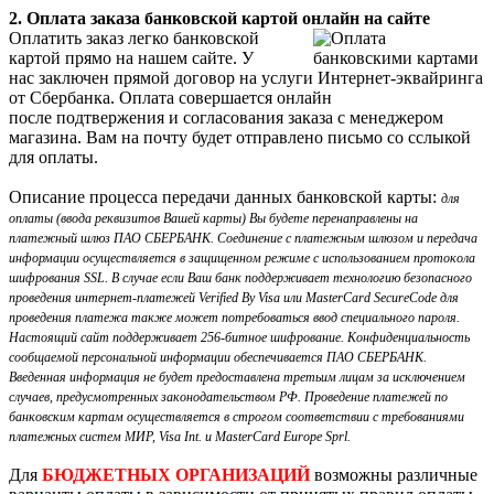
2. Оплата заказа банковской картой онлайн на сайте
Оплатить заказ легко банковской
картой прямо на нашем сайте. У
нас заключен прямой договор на услуги Интернет-эквайринга
от Сбербанка. Оплата совершается онлайн
после подтвержения и согласования заказа с менеджером
магазина. Вам на почту будет отправлено письмо со сслыкой
для оплаты.
Описание процесса передачи данных банковской карты:
для
оплаты (ввода реквизитов Вашей карты) Вы будете перенаправлены на
платежный шлюз ПАО СБЕРБАНК. Соединение с платежным шлюзом и передача
информации осуществляется в защищенном режиме с использованием протокола
шифрования SSL. В случае если Ваш банк поддерживает технологию безопасного
проведения интернет-платежей Verified By Visa или MasterCard SecureCode для
проведения платежа также может потребоваться ввод специального пароля.
Настоящий сайт поддерживает 256-битное шифрование. Конфиденциальность
сообщаемой персональной информации обеспечивается ПАО СБЕРБАНК.
Введенная информация не будет предоставлена третьим лицам за исключением
случаев, предусмотренных законодательством РФ. Проведение платежей по
банковским картам осуществляется в строгом соответствии с требованиями
платежных систем МИР, Visa Int. и MasterCard Europe Sprl.
Для
БЮДЖЕТНЫХ ОРГАНИЗАЦИЙ
возможны различные