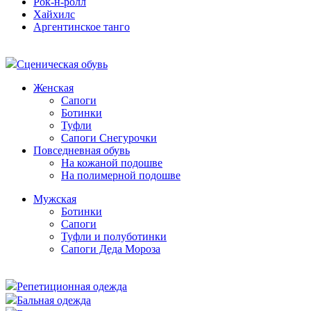
Рок-н-ролл
Хайхилс
Аргентинское танго
Сценическая обувь
Женская
Сапоги
Ботинки
Туфли
Сапоги Снегурочки
Повседневная обувь
На кожаной подошве
На полимерной подошве
Мужская
Ботинки
Сапоги
Туфли и полуботинки
Сапоги Деда Мороза
Репетиционная одежда
Бальная одежда