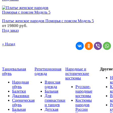
Платье женское народов Поморья с поясом Модель 5
от
19800 руб.
Под заказ
« Назад
Танцевальная
Репетиционная
Народные и
Други
обувь
одежда
исторические
Н
костюмы
Народная
Взрослая
к
обувь
одежда
Русские-
К
Балетки
Бальная
народные
к
Джазовки
Для
костюмы
В
Сценическая
гимнастики
Костюмы
к
обувь
и танцев
народов
Р
Бальная
Детская
России
к