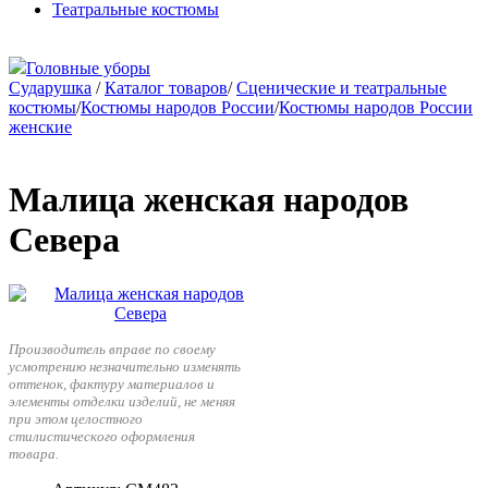
Театральные костюмы
Головные уборы
Сударушка
/
Каталог товаров
/
Сценические и театральные
костюмы
/
Костюмы народов России
/
Костюмы народов России
женские
Малица женская народов
Севера
Производитель вправе по своему
усмотрению незначительно изменять
оттенок, фактуру материалов и
элементы отделки изделий, не меняя
при этом целостного
стилистического оформления
товара.