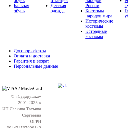
обувь
и танцев
народов
Р
Бальная
Детская
России
к
обувь
одежда
Костюмы
Г
народов мира
у
Исторические
костюмы
Эстрадные
костюмы
Договор оферты
Оплата и доставка
Гарантия и возрат
Персональные данные
© «Сударушка»
2001-2025 г.
ИП Ласкина Татьяна
Сергеевна
ОГРН
304434507900142