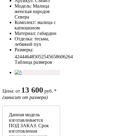
Артикул
: СМ483
Модель
: Малица
женская народов
Севера
Комплект
: малица с
капюшоном
Материал
: габардин
Отделка
: тесьма,
лебяжий пух
Размеры
:
42
44
46
48
50
52
54
56
58
60
62
64
Таблица размеров
13 600
Цена
: от
руб. *
(зависит от размера)
Данная модель
изготавливается
ПОД ЗАКАЗ. Срок
изготовления