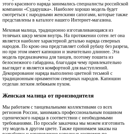
этого красивого наряда занимались специалисты российской
компании «Сударушка». Наиболее хорошо модель будет
смотреться с народными женскими сапогами, которые также
представлены в каталоге нашего Интернет-магазина.
Меховая малица, традиционно изготавливающаяся из
телячьих шкур мехом внутрь. На протяжении сотен лет она
является наиболее характерной деталью наряда северных
народов. По крою она представляет собой рубаху без разреза,
но при этом имеет капюшон и значительно длиннее. Эта
модель предназначена для танцев, поэтому пошита из
белоснежного габардина, благодаря чему привлекательно
выглядит и является комфортной для выступлений.
Декорирование наряда выполнено цветной тесьмой с
традиционным орнаментом северных народов. Капюшон
отделан легким лебяжьим пухом.
Женская малица от производителя
Мы работаем с танцевальными коллективами со всех
регионов России, занимаясь профессиональным пошивом
сценического наряда в соответствии с необходимыми
требованиями. По просьбе заказчика мы можем изготовить
эту модель в другом цвете. Также принимаем заказы на
разработку и изготовление народных костюмов по