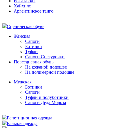
Рок-н-ролл
Хайхилс
Аргентинское танго
Сценическая обувь
Женская
Сапоги
Ботинки
Туфли
Сапоги Снегурочки
Повседневная обувь
На кожаной подошве
На полимерной подошве
Мужская
Ботинки
Сапоги
Туфли и полуботинки
Сапоги Деда Мороза
Репетиционная одежда
Бальная одежда