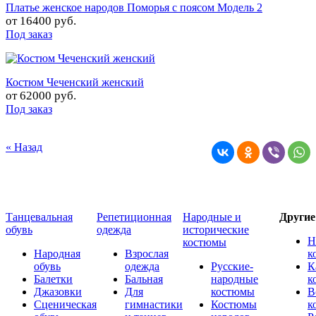
Платье женское народов Поморья с поясом Модель 2
от
16400 руб.
Под заказ
Костюм Чеченский женский
от
62000 руб.
Под заказ
« Назад
Танцевальная
Репетиционная
Народные и
Други
обувь
одежда
исторические
Н
костюмы
Народная
Взрослая
к
обувь
одежда
Русские-
К
Балетки
Бальная
народные
к
Джазовки
Для
костюмы
В
Сценическая
гимнастики
Костюмы
к