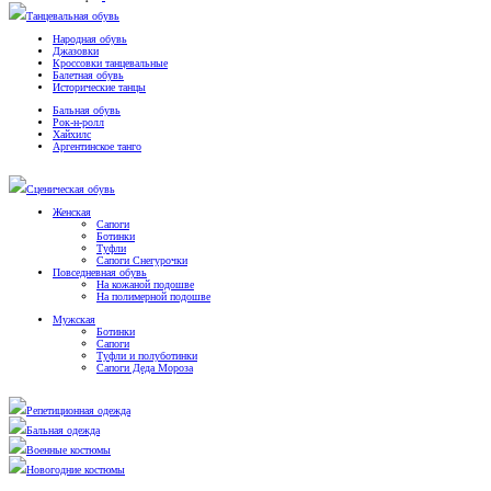
Танцевальная обувь
Народная обувь
Джазовки
Кроссовки танцевальные
Балетная обувь
Исторические танцы
Бальная обувь
Рок-н-ролл
Хайхилс
Аргентинское танго
Сценическая обувь
Женская
Сапоги
Ботинки
Туфли
Сапоги Снегурочки
Повседневная обувь
На кожаной подошве
На полимерной подошве
Мужская
Ботинки
Сапоги
Туфли и полуботинки
Сапоги Деда Мороза
Репетиционная одежда
Бальная одежда
Военные костюмы
Новогодние костюмы