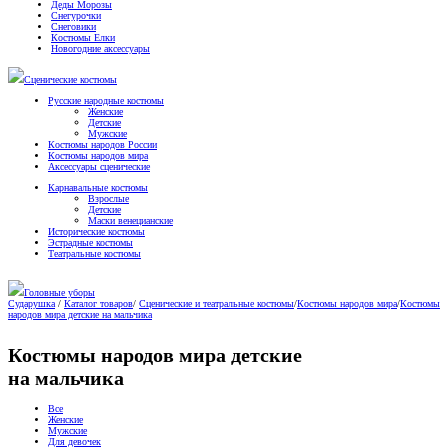
Деды Морозы
Снегурочки
Снеговики
Костюмы Елки
Новогодние аксессуары
Сценические костюмы
Русские народные костюмы
Женские
Детские
Мужские
Костюмы народов России
Костюмы народов мира
Аксессуары сценические
Карнавальные костюмы
Взрослые
Детские
Маски венецианские
Исторические костюмы
Эстрадные костюмы
Театральные костюмы
Головные уборы
Сударушка
/
Каталог товаров
/
Сценические и театральные костюмы
/
Костюмы народов мира
/
Костюмы
народов мира детские на мальчика
Костюмы народов мира детские
на мальчика
Все
Женские
Мужские
Для девочек