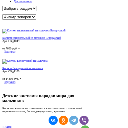
Для мальчиков
Костюм национальный на мальчика Белорусский
Арт. СКд1049
от
7600
руб. *
Под заказ
Костюм Белорусский на мальчика
Арт. СКд1109
от
14350
руб. *
Под заказ
Детские костюмы народов мира для
мальчиков
Костюмы женские изготавливаются в соответствии со стилистикой
народного костюма, богато декорированы, красочны.
« Назад