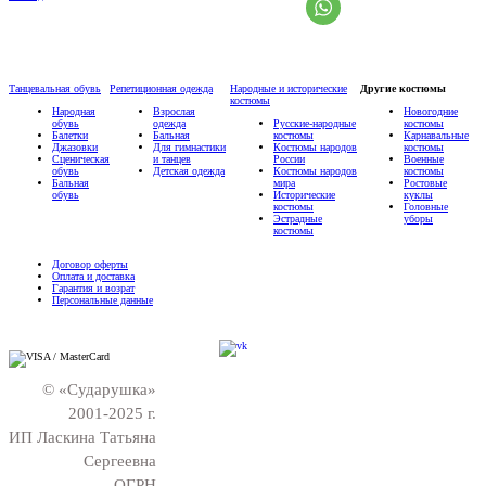
Танцевальная обувь
Репетиционная одежда
Народные и исторические
Другие костюмы
костюмы
Народная
Взрослая
Новогодние
обувь
одежда
Русские-народные
костюмы
Балетки
Бальная
костюмы
Карнавальные
Джазовки
Для гимнастики
Костюмы народов
костюмы
Сценическая
и танцев
России
Военные
обувь
Детская одежда
Костюмы народов
костюмы
Бальная
мира
Ростовые
обувь
Исторические
куклы
костюмы
Головные
Эстрадные
уборы
костюмы
Договор оферты
Оплата и доставка
Гарантия и возрат
Персональные данные
© «Сударушка»
2001-2025 г.
ИП Ласкина Татьяна
Сергеевна
ОГРН