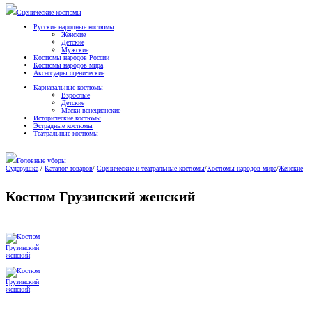
Сценические костюмы
Русские народные костюмы
Женские
Детские
Мужские
Костюмы народов России
Костюмы народов мира
Аксессуары сценические
Карнавальные костюмы
Взрослые
Детские
Маски венецианские
Исторические костюмы
Эстрадные костюмы
Театральные костюмы
Головные уборы
Сударушка
/
Каталог товаров
/
Сценические и театральные костюмы
/
Костюмы народов мира
/
Женские
Костюм Грузинский женский