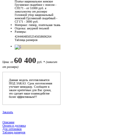
Платье национальное женское
Грузинское свадебное с поясом -
СП171 - от 51000 руб.
в
зависимости от размера
Головной убор национальный
женский Грузинский свадебный -
СГ171 - 3000 руб.
Материал
: гипюр, плательная ткань
Отделка
: ажурной тесьмой
Размеры
:
42
44
46
48
50
52
54
56
58
60
62
64
Таблица размеров
60 400
Цена
: от
руб. *
(зависит
от размера)
Данная модель изготавливается
ПОД ЗАКАЗ. Срок изготовления
уточнит менеджер. Сообщите в
заказе критичные для Вас сроки,
это сделает наше взаимодейстие
более эффективным!!!
Заказать
Описание
Оплата и доставка
Для оптовиков
Таблица размеров