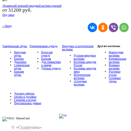
Украинский женский народный костюм красный
от
31200 руб.
Под заказ
« Назад
Танцевальная обувь
Репетиционная одежда
Народные и исторические
Другие костюмы
костюмы
Народная
Взрослая
Новогодние
обувь
одежда
Русские-народные
костюмы
Балетки
Бальная
костюмы
Карнавальные
Джазовки
Для гимнастики
Костюмы народов
костюмы
Сценическая
и танцев
России
Военные
обувь
Детская одежда
Костюмы народов
костюмы
Бальная
мира
Ростовые
обувь
Исторические
куклы
костюмы
Головные
Эстрадные
уборы
костюмы
Договор оферты
Оплата и доставка
Гарантия и возрат
Персональные данные
© «Сударушка»