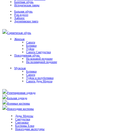
Балетная обувь
Исторические танцы
Бальная обувь
Рок-н-ролл
Хайхилс
Аргентинское танго
Сценическая обувь
Женская
Сапоги
Ботинки
Туфли
Сапоги Снегурочки
Повседневная обувь
На кожаной подошве
На полимерной подошве
Мужская
Ботинки
Сапоги
Туфли и полуботинки
Сапоги Деда Мороза
Репетиционная одежда
Бальная одежда
Военные костюмы
Новогодние костюмы
Деды Морозы
Снегурочки
Снеговики
Костюмы Елки
Новогодние аксессуары