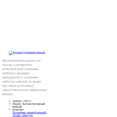
Производитель вправе по
своему усмотрению
незначительно изменять
оттенок, фактуру
материалов и элементы
отделки изделий, не меняя
при этом целостного
стилистического оформления
товара.
Артикул
: СК171
Модель
: Костюм Грузинский
женский
Комплект
:
Подъюбник длинный женский -
СП428 - 6400 руб.