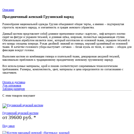
Описание
Праздничнный женский Грузинский наряд
Разнообразие национальной одежды Грузии объединяют общие черты, а именно – подчеркнутая
строгость мужского наряда, и элегантность и грация женского убранства.
Данный костюм представляет собой длинное приталенное платье «картули», лиф которого плотно
сидит на фигуре и украшен тесьмой, и длинная юбка, широкая, полностью закрывающая ступни.
Обязательным атрибутом является пояс, который изготовлен из основной ткани, украшен тесьмой и
его концы спущены впереди. Рукав двойной: нижний из гипюра, верхний удлинённый из основной
ткани. В качестве головного убора выступает «лечаки» – белая вуаль из тюля, и «копи» – ободок для
фиксации вокруг головы.
Выполнен костюм из комбинации гипюра и плательной ткани, декорирован ажурной тесьмой,
максимально приближен к традиционному праздничному женскому грузинскому наряду.
Все используемые материалы, крой и пошив соответствуют современным технологическим
требованиям. Размеры, комплектность, цвет, материалы и цена определяются по согласованию с
заказчиком.
Оплата и доставка
Для оптовиков
Таблица размеров
С этим товаром покупают
Грузинский мужской костюм
от
39600 руб. *
Под заказ