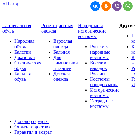
« Назад
Танцевальная
Репетиционная
Народные и
Други
обувь
одежда
исторические
Н
костюмы
Народная
Взрослая
к
обувь
одежда
Русские-
К
Балетки
Бальная
народные
к
Джазовки
Для
костюмы
В
Сценическая
гимнастики
Костюмы
к
обувь
и танцев
народов
Р
Бальная
Детская
России
к
обувь
одежда
Костюмы
Г
народов мира
у
Исторические
костюмы
Эстрадные
костюмы
Договор оферты
Оплата и доставка
Гарантия и возрат