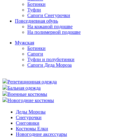
Ботинки
Туфли
Сапоги Снегурочки
Повседневная обувь
На кожаной подошве
На полимерной подошве
Мужская
Ботинки
Сапоги
Туфли и полуботинки
Сапоги Деда Мороза
Репетиционная одежда
Бальная одежда
Военные костюмы
Новогодние костюмы
Деды Морозы
Снегурочки
Снеговики
Костюмы Елки
Новогодние аксессуары