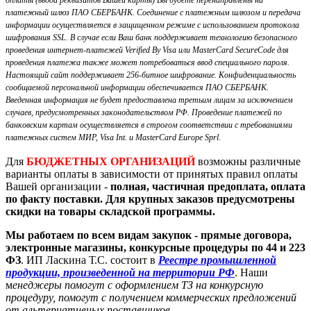
платежный шлюз ПАО СБЕРБАНК. Соединение с платежным шлюзом и передача
информации осуществляется в защищенном режиме с использованием протокола
шифрования SSL. В случае если Ваш банк поддерживает технологию безопасного
проведения интернет-платежей Verified By Visa или MasterCard SecureCode для
проведения платежа также может потребоваться ввод специального пароля.
Настоящий сайт поддерживает 256-битное шифрование. Конфиденциальность
сообщаемой персональной информации обеспечивается ПАО СБЕРБАНК.
Введенная информация не будет предоставлена третьим лицам за исключением
случаев, предусмотренных законодательством РФ. Проведение платежей по
банковским картам осуществляется в строгом соответствии с требованиями
платежных систем МИР, Visa Int. и MasterCard Europe Sprl.
Для
БЮДЖЕТНЫХ ОРГАНИЗАЦИЙ
возможны различные
варианты оплаты в зависимости от принятых правил оплаты
Вашей организации -
полная, частичная предоплата, оплата
по факту поставки. Для крупных заказов предусмотрены
скидки на товары складской программы.
Мы работаем по всем видам закупок - прямые договора,
электронные магазины, конкурсные процедуры по 44 и 223
ФЗ
. ИП Ласкина Т.С. состоит в
Реестре промышленной
продукции, произведенной на территории РФ
. Наши
м
енеджеры помогут с оформлением ТЗ на конкурсную
процедуру, помогут с получением коммерческих предложений
от альтернативных поставщиков.