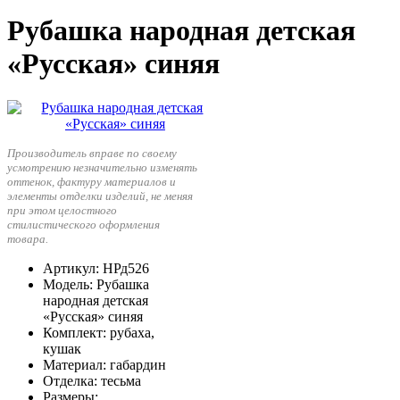
Рубашка народная детская
«Русская» синяя
Производитель вправе по своему
усмотрению незначительно изменять
оттенок, фактуру материалов и
элементы отделки изделий, не меняя
при этом целостного
стилистического оформления
товара.
Артикул
: НРд526
Модель
: Рубашка
народная детская
«Русская» синяя
Комплект
: рубаха,
кушак
Материал
: габардин
Отделка
: тесьма
Размеры
: