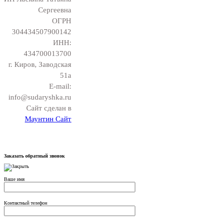
Сергеевна
ОГРН
304434507900142
ИНН:
434700013700
г. Киров, Заводская
51а
E-mail:
info@sudaryshka.ru
Сайт сделан в
Маунтин Сайт
Заказать обратный звонок
Ваше имя
Контактный телефон