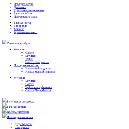
Народная обувь
Джазовки
Кроссовки танцевальные
Балетная обувь
Исторические танцы
Бальная обувь
Рок-н-ролл
Хайхилс
Аргентинское танго
Сценическая обувь
Женская
Сапоги
Ботинки
Туфли
Сапоги Снегурочки
Повседневная обувь
На кожаной подошве
На полимерной подошве
Мужская
Ботинки
Сапоги
Туфли и полуботинки
Сапоги Деда Мороза
Репетиционная одежда
Бальная одежда
Военные костюмы
Новогодние костюмы
Деды Морозы
Снегурочки