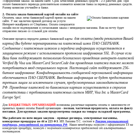
«Оформления заказа» на нашем сайте. Срок зачисления денежных средств - 2-3 рабочих дня. При
оплате банковского перевода дополнительно взимается комиссия банка за перевод денежных средств.
Размер комиссии уточняйте в банке.
2. Оплата заказа банковской картой онлайн на сайте
Оплатить заказ легко банковской картой прямо на нашем
сайте. У нас заключен прямой договор на услуги
Интернет-эквайринга от Сбербанка. Оплата совершается
онлайн после подтвержения и согласования заказа с менеджером магазина. Вам на почту будет
отправлено письмо со сслыкой для оплаты.
для оплаты (ввода реквизитов Вашей
Описание процесса передачи данных банковской карты:
карты) Вы будете перенаправлены на платежный шлюз ПАО СБЕРБАНК.
Соединение с платежным шлюзом и передача информации осуществляется в
защищенном режиме с использованием протокола шифрования SSL. В случае если
Ваш банк поддерживает технологию безопасного проведения интернет-платежей
Verified By Visa или MasterCard SecureCode для проведения платежа также может
потребоваться ввод специального пароля. Настоящий сайт поддерживает 256-
битное шифрование. Конфиденциальность сообщаемой персональной информации
обеспечивается ПАО СБЕРБАНК. Введенная информация не будет предоставлена
третьим лицам за исключением случаев, предусмотренных законодательством
РФ. Проведение платежей по банковским картам осуществляется в строгом
соответствии с требованиями платежных систем МИР, Visa Int. и MasterCard
Europe Sprl.
Для
БЮДЖЕТНЫХ ОРГАНИЗАЦИЙ
возможны различные варианты оплаты в зависимости от
принятых правил оплаты Вашей организации -
полная, частичная предоплата, оплата по факту
поставки. Для крупных заказов предусмотрены скидки на товары складской программы.
Мы работаем по всем видам закупок - прямые договора, электронные магазины,
конкурсные процедуры по 44 и 223 ФЗ
. ИП Ласкина Т.С. состоит в
Реестре промышленной
продукции, произведенной на территории РФ
. Наши м
енеджеры помогут с оформлением ТЗ на
конкурсную процедуру, помогут с получением коммерческих предложений от альтернативных
поставщиков.