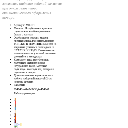
элементы отделки изделий, не меняя
при этом целостного
стилистического оформления
товара.
Артикул
: М067/1
Модель
: Полуботинки мужские
сценические комбинированные
белые с желтым
Особенности модели
: модель
предназначена для использования
ТОЛЬКО В ПОМЕЩЕНИИ или на
закрытых уличных площадках В
СУХУЮ ПОГОДУ. Возможность
изготовления на уличной подошве
уточняйте у менеджера
Комплект
: пара полуботинок
Материал
: материал верха -
натуральная кожа, материал
подклада - кожподклад, материал
подошвы - чепрак
Дополнительные характеристики
:
каблук наборный высотой 2 см,
полнота средняя
Размеры
:
39
40
40/
41
42
43
43/
44
45
46
47
5
5
Таблица размеров