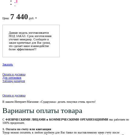
7 440
Цена
:
руб. *
Данная модель изготавливается
ПОД ЗАКАЗ. Срок изготовления
уточнит менеджер. Сообщите в
заказе критичные для Вас сроки,
это сделает наше взаимодейстие
более эффективным!!!
Заказать
Оплата и доставка
Для оптовиков
Таблица размеров
Оплата и доставка
В нашем Интернет-Магазине «Сударушка» делать покупки очень просто!
Варианты оплаты товара
С
ФИЗИЧЕСКИМИ ЛИЦАМИ и КОММЕРЧЕСКИМИ ОРГАНИЗАЦИЯМИ
мы работаем по
100% предоплате.
1. Оплата по счету или квитанции
Товар можно оплатить в любом удобном для Вас банке по выставленному нами счету после