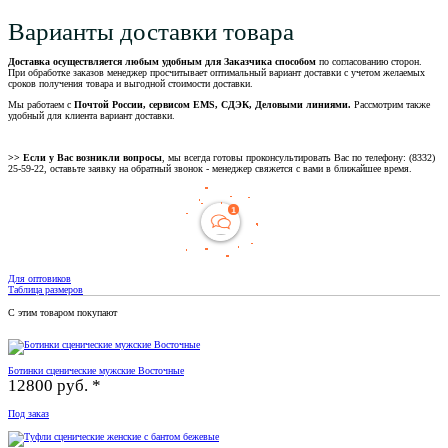
Варианты доставки товара
Доставка осуществляется любым удобным для Заказчика способом
по согласованию сторон.
При обработке заказов менеджер просчитывает оптимальный вариант доставки с учетом желаемых
сроков получения товара и выгодной стоимости доставки.
Мы работаем с
Почтой России, сервисом EMS, СДЭК, Деловыми линиями.
Рассмотрим также
удобный для клиента вариант доставки.
>> Если у Вас возникли вопросы
, мы всегда готовы проконсультировать Вас по телефону: (8332)
25-59-22, оставьте заявку на обратный звонок - менеджер свяжется с вами в ближайшее время.
Для оптовиков
Таблица размеров
С этим товаром покупают
Ботинки сценические мужские Восточные
12800 руб. *
Под заказ