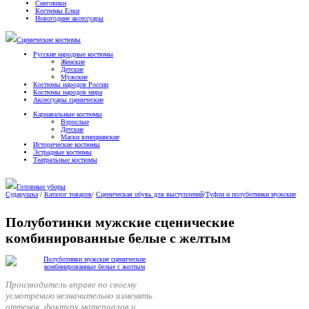
Снеговики
Костюмы Елки
Новогодние аксессуары
Сценические костюмы
Русские народные костюмы
Женские
Детские
Мужские
Костюмы народов России
Костюмы народов мира
Аксессуары сценические
Карнавальные костюмы
Взрослые
Детские
Маски венецианские
Исторические костюмы
Эстрадные костюмы
Театральные костюмы
Головные уборы
Сударушка
/
Каталог товаров
/
Сценическая обувь для выступлений
/
Туфли и полуботинки мужские
Полуботинки мужские сценические
комбинированные белые с желтым
Производитель вправе по своему
усмотрению незначительно изменять
оттенок, фактуру материалов и