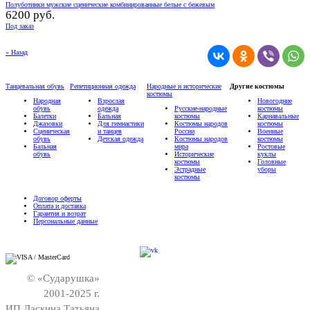
Полуботинки мужские сценические комбинированные белые с бежевым
6200 руб.
Под заказ
« Назад
Танцевальная обувь
Репетиционная одежда
Народные и исторические
Другие костюмы
костюмы
Народная
Взрослая
Новогодние
обувь
одежда
Русские-народные
костюмы
Балетки
Бальная
костюмы
Карнавальные
Джазовки
Для гимнастики
Костюмы народов
костюмы
Сценическая
и танцев
России
Военные
обувь
Детская одежда
Костюмы народов
костюмы
Бальная
мира
Ростовые
обувь
Исторические
куклы
костюмы
Головные
Эстрадные
уборы
костюмы
Договор оферты
Оплата и доставка
Гарантия и возрат
Персональные данные
© «Сударушка»
2001-2025 г.
ИП Ласкина Татьяна