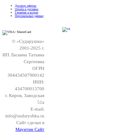
Договор оферты
Оплата и доставка
Гарантия и возрат
Персональные данные
© «Сударушка»
2001-2025 г.
ИП Ласкина Татьяна
Сергеевна
ОГРН
304434507900142
ИНН:
434700013700
г. Киров, Заводская
51а
E-mail:
info@sudaryshka.ru
Сайт сделан в
Маунтин Сайт