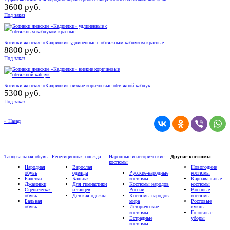
3600 руб.
Под заказ
Ботинки женские «Кадрилки» удлиненные с обтяжным каблуком красные
8800 руб.
Под заказ
Ботинки женские «Кадрилки» низкие коричневые обтяжной каблук
5300 руб.
Под заказ
« Назад
Танцевальная обувь
Репетиционная одежда
Народные и исторические
Другие костюмы
костюмы
Народная
Взрослая
Новогодние
обувь
одежда
Русские-народные
костюмы
Балетки
Бальная
костюмы
Карнавальные
Джазовки
Для гимнастики
Костюмы народов
костюмы
Сценическая
и танцев
России
Военные
обувь
Детская одежда
Костюмы народов
костюмы
Бальная
мира
Ростовые
обувь
Исторические
куклы
костюмы
Головные
Эстрадные
уборы
костюмы