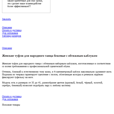
заказе критичные для Вас сроки,
это сделает наше взаимодейстие
более эффективным!!!
Заказать
Описание
Оплата и доставка
Для оптовиков
Таблица размеров
Описание
Женские туфли для народного танца бежевые с обтяжным каблуком
Женские туфли для народного танца с обтяжным наборным каблуком, изготовленные в соответствии
со всеми требованиями к профессиональной сценической обуви.
Оттенок, близкий к естественному тону кожи, и 4-сантиметровый каблук максимально удлиняют ноги.
Подошва из чепрака гарантирует сцепление с полом, облегающая колодка и ремешок надёжно
фиксируют туфельку на ноге.
Модель есть в размерах от 35 до 41, разнообразие цветов (красный, белый, чёрный, золотой,
серебро, бежевый) позволит подобрать пару к любому костюму.
Оплата и доставка
Для оптовиков
Похожие товары