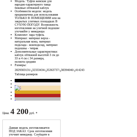
Модель
: Туфли женские для
народно-характерного танца
бежевые обтяжной каблук
Особенности модели
: модель
предназначена для использования
ТОЛЬКО В ПОМЕЩЕНИИ или на
закрытых уличных площадках В
СУХУЮ ПОГОДУ. Возможность
изготовления на уличной подошве
уточняйте у менеджера
Комплект
: пара туфель
Материал
: материал верха -
натуральная кожа, материал
подклада - кожподклад, материал
подошвы - чепрак
Дополнительные характеристики
:
каблук обтяжной высотой 3 см до
33 и 4 см с 34 размера,
полнота средняя
Размеры
:
28
29
30
31
31/
32
33
34
34/
35
36
37
37/
38
39
40
40/
41
42
43
5
5
5
5
Таблица размеров
4 200
Цена
:
руб. *
Данная модель изготавливается
ПОД ЗАКАЗ. Срок изготовления
уточнит менеджер. Сообщите в