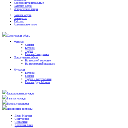
Кроссовки танцевальные
Балетная обувь
Исторические танцы
Бальная обувь
Рок-н-ролл
Хайхилс
Аргентинское танго
Сценическая обувь
Женская
Сапоги
Ботинки
Туфли
Сапоги Снегурочки
Повседневная обувь
На кожаной подошве
На полимерной подошве
Мужская
Ботинки
Сапоги
Туфли и полуботинки
Сапоги Деда Мороза
Репетиционная одежда
Бальная одежда
Военные костюмы
Новогодние костюмы
Деды Морозы
Снегурочки
Снеговики
Костюмы Елки