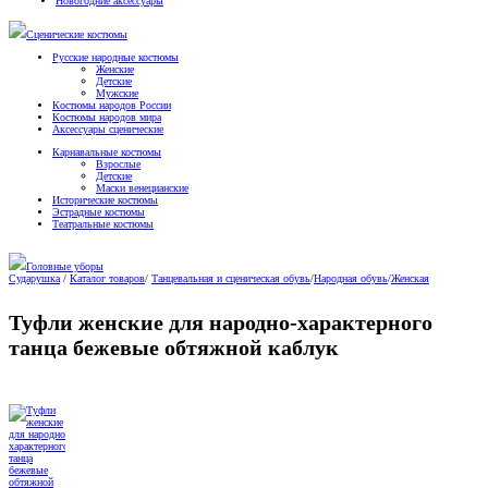
Новогодние аксессуары
Сценические костюмы
Русские народные костюмы
Женские
Детские
Мужские
Костюмы народов России
Костюмы народов мира
Аксессуары сценические
Карнавальные костюмы
Взрослые
Детские
Маски венецианские
Исторические костюмы
Эстрадные костюмы
Театральные костюмы
Головные уборы
Сударушка
/
Каталог товаров
/
Танцевальная и сценическая обувь
/
Народная обувь
/
Женская
Туфли женские для народно-характерного
танца бежевые обтяжной каблук